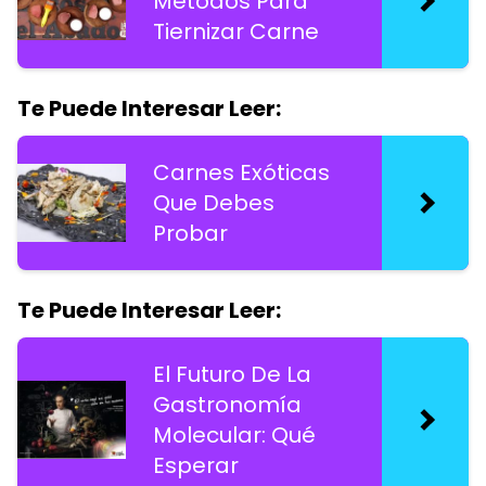
Métodos Para
Tiernizar Carne
Te Puede Interesar Leer:
Carnes Exóticas
Que Debes
Probar
Te Puede Interesar Leer:
El Futuro De La
Gastronomía
Molecular: Qué
Esperar