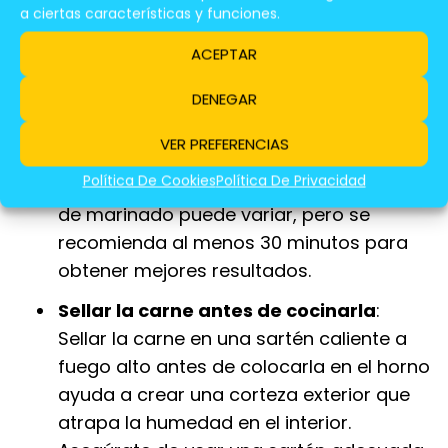
termómetro de carne para controlar la
a ciertas características y funciones.
temperatura interna y evitar que la carne
ACEPTAR
se sobrecocine.
DENEGAR
Marinar la carne
: Marinar la carne en
una mezcla de aceite, vinagre, especias y
VER PREFERENCIAS
hierbas aromáticas ayuda a retener la
Política De Cookies
Política De Privacidad
humedad y a realzar el sabor. El tiempo
de marinado puede variar, pero se
recomienda al menos 30 minutos para
obtener mejores resultados.
Sellar la carne antes de cocinarla
:
Sellar la carne en una sartén caliente a
fuego alto antes de colocarla en el horno
ayuda a crear una corteza exterior que
atrapa la humedad en el interior.