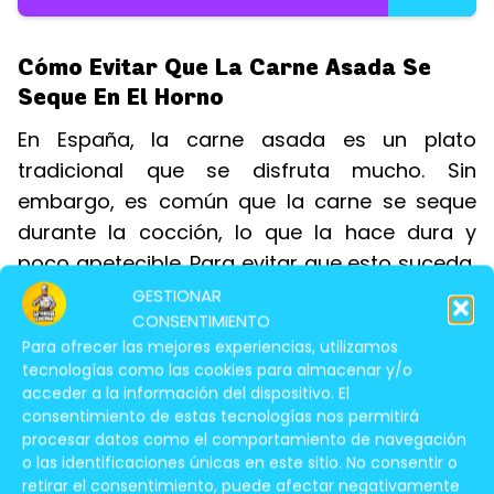
Cómo Evitar Que La Carne Asada Se
Seque En El Horno
En España, la carne asada es un plato
tradicional que se disfruta mucho. Sin
embargo, es común que la carne se seque
durante la cocción, lo que la hace dura y
poco apetecible. Para evitar que esto suceda,
hay varias técnicas que puedes emplear:
GESTIONAR
CONSENTIMIENTO
Cocinar a baja temperatura
: La
Para ofrecer las mejores experiencias, utilizamos
tecnologías como las cookies para almacenar y/o
cocción a baja temperatura, entre 120 y
acceder a la información del dispositivo. El
130 °C, permite que la carne se cocine de
consentimiento de estas tecnologías nos permitirá
manera uniforme y se mantenga jugosa.
procesar datos como el comportamiento de navegación
o las identificaciones únicas en este sitio. No consentir o
Para lograr esto, es importante utilizar un
retirar el consentimiento, puede afectar negativamente