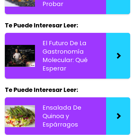
Probar
Te Puede Interesar Leer:
El Futuro De La
Gastronomía
Molecular: Qué
Esperar
Te Puede Interesar Leer:
Ensalada De
Quinoa y
Espárragos