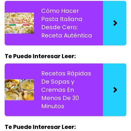
Cómo Hacer
Pasta Italiana
Desde Cero:
Receta Auténtica
Te Puede Interesar Leer:
Recetas Rápidas
De Sopas y
Cremas En
Menos De 30
Minutos
Te Puede Interesar Leer: