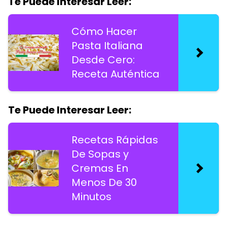
Te Puede Interesar Leer:
Cómo Hacer
Pasta Italiana
Desde Cero:
Receta Auténtica
Te Puede Interesar Leer:
Recetas Rápidas
De Sopas y
Cremas En
Menos De 30
Minutos