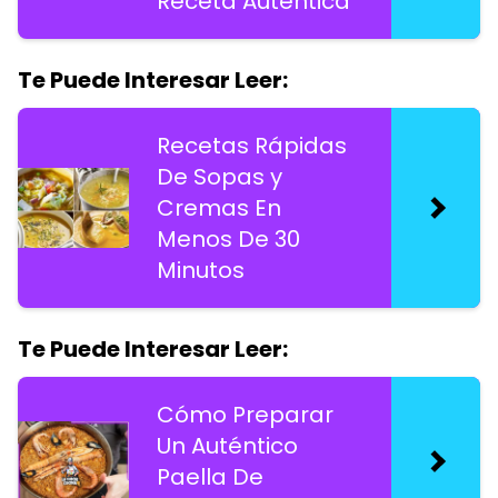
Receta Auténtica
Te Puede Interesar Leer:
Recetas Rápidas
De Sopas y
Cremas En
Menos De 30
Minutos
Te Puede Interesar Leer:
Cómo Preparar
Un Auténtico
Paella De