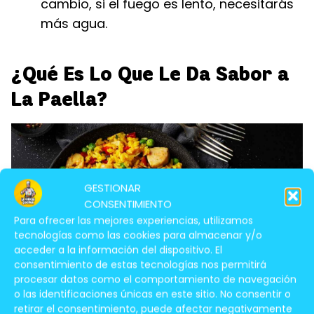
cambio, si el fuego es lento, necesitarás
más agua.
¿Qué Es Lo Que Le Da Sabor a
La Paella?
GESTIONAR
CONSENTIMIENTO
Para ofrecer las mejores experiencias, utilizamos
tecnologías como las cookies para almacenar y/o
acceder a la información del dispositivo. El
consentimiento de estas tecnologías nos permitirá
procesar datos como el comportamiento de navegación
o las identificaciones únicas en este sitio. No consentir o
retirar el consentimiento, puede afectar negativamente