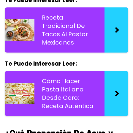
Te Puede Interesar Leer:
Receta
Tradicional De
Tacos Al Pastor
Mexicanos
Te Puede Interesar Leer:
Cómo Hacer
Pasta Italiana
Desde Cero:
Receta Auténtica