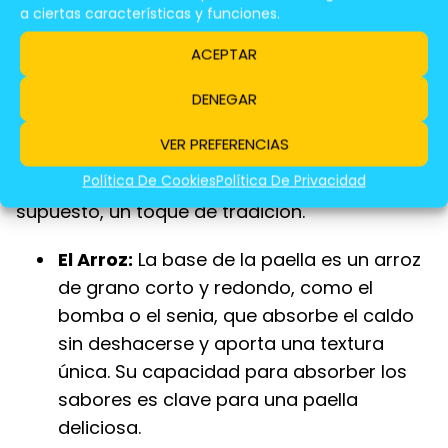
a ciertas características y funciones.
ACEPTAR
El Secreto Del Sabor De La Paella
Valenciana
DENEGAR
El sabor de la paella valenciana es el
VER PREFERENCIAS
resultado de una combinación armoniosa de
Política De Cookies
Política De Privacidad
ingredientes, técnicas de cocción y, por
supuesto, un toque de tradición.
El Arroz:
La base de la paella es un arroz
de grano corto y redondo, como el
bomba o el senia, que absorbe el caldo
sin deshacerse y aporta una textura
única. Su capacidad para absorber los
sabores es clave para una paella
deliciosa.