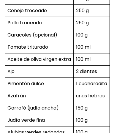
Conejo troceado
250 g
Pollo troceado
250 g
Caracoles (opcional)
100 g
Tomate triturado
100 ml
Aceite de oliva virgen extra
100 ml
Ajo
2 dientes
Pimentón dulce
1 cucharadita
Azafrán
unas hebras
Garrofó (judía ancha)
150 g
Judía verde fina
100 g
Alubias verdes redondas
100 g