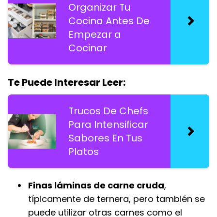
Organizar Tu
Cocina Antes De
Empezar a
Cocinar
Te Puede Interesar Leer:
Trucos De Chefs
Para Intensificar
Sabores En Tus
Platos
Finas láminas de carne cruda
,
típicamente de ternera, pero también se
puede utilizar otras carnes como el