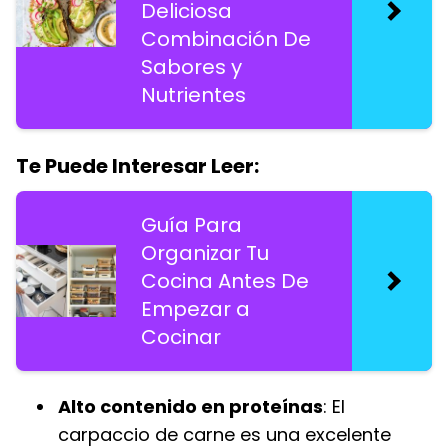
Deliciosa
Combinación De
Sabores y
Nutrientes
Te Puede Interesar Leer:
Guía Para
Organizar Tu
Cocina Antes De
Empezar a
Cocinar
Alto contenido en proteínas
: El
carpaccio de carne es una excelente