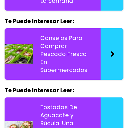
La Semana
Te Puede Interesar Leer:
Consejos Para
Comprar
Pescado Fresco
En
Supermercados
Te Puede Interesar Leer:
Tostadas De
Aguacate y
Rúcula: Una