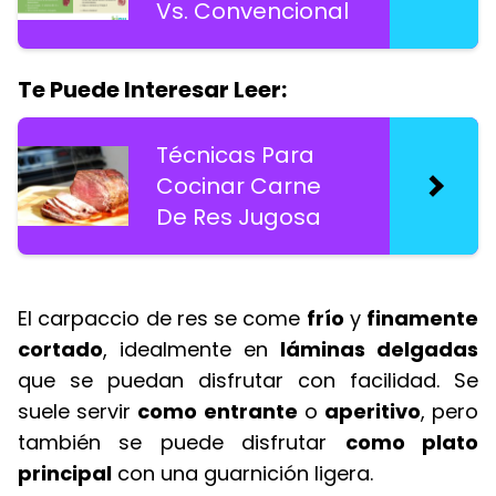
Vs. Convencional
Te Puede Interesar Leer:
Técnicas Para
Cocinar Carne
De Res Jugosa
El carpaccio de res se come
frío
y
finamente
cortado
, idealmente en
láminas delgadas
que se puedan disfrutar con facilidad. Se
suele servir
como entrante
o
aperitivo
, pero
también se puede disfrutar
como plato
principal
con una guarnición ligera.