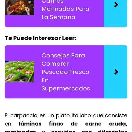
Carnes
Marinadas Para
La Semana
Te Puede Interesar Leer:
Consejos Para
Comprar
Pescado Fresco
En
Supermercados
El carpaccio es un plato italiano que consiste
en
láminas finas de carne cruda,
marinadas y servidas con diferentes