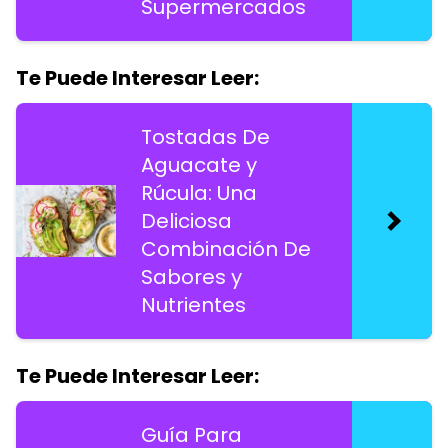
Supermercados
Te Puede Interesar Leer:
Tostadas De
Aguacate y
Rúcula: Una
Deliciosa
Combinación De
Sabores y
Nutrientes
Te Puede Interesar Leer:
Guía Para