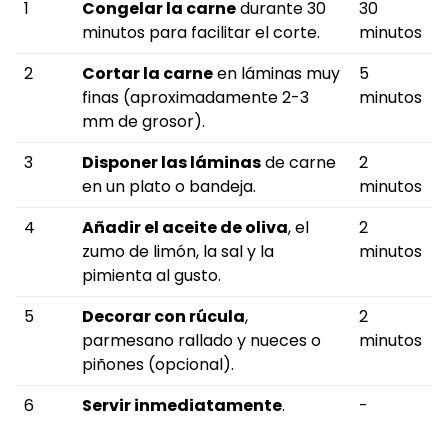
1
Congelar la carne
durante 30
30
minutos para facilitar el corte.
minutos
2
Cortar la carne
en láminas muy
5
finas (aproximadamente 2-3
minutos
mm de grosor).
3
Disponer las láminas
de carne
2
en un plato o bandeja.
minutos
4
Añadir el aceite de oliva
, el
2
zumo de limón, la sal y la
minutos
pimienta al gusto.
5
Decorar con rúcula
,
2
parmesano rallado y nueces o
minutos
piñones (opcional).
6
Servir inmediatamente
.
-