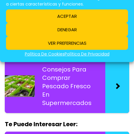
a ciertas características y funciones.
Cómo Preparar
Carnes
ACEPTAR
Marinadas Para
DENEGAR
La Semana
VER PREFERENCIAS
Te Puede Interesar Leer:
Política De Cookies
Política De Privacidad
Consejos Para
Comprar
Pescado Fresco
En
Supermercados
Te Puede Interesar Leer: