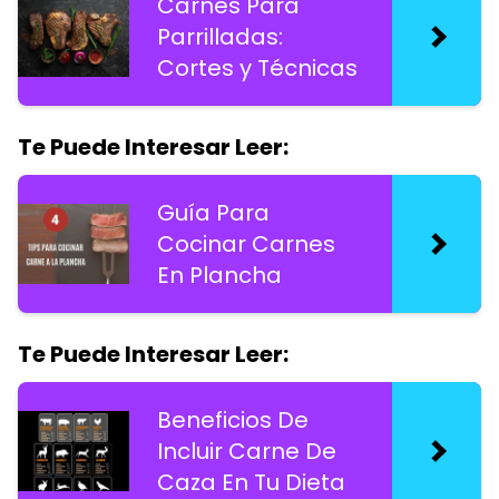
Carnes Para
Parrilladas:
Cortes y Técnicas
Te Puede Interesar Leer:
Guía Para
Cocinar Carnes
En Plancha
Te Puede Interesar Leer:
Beneficios De
Incluir Carne De
Caza En Tu Dieta