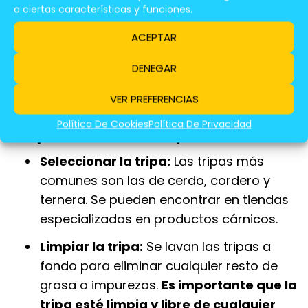
Mezclar la carne con los ingredientes:
a ciertas características y funciones.
Se añaden especias, sal, ajo, pimentón,
ACEPTAR
vino, etc. según la receta.
Es importante
que la mezcla sea homogénea para
DENEGAR
que el embutido tenga un sabor
VER PREFERENCIAS
uniforme.
Política De Cookies
Política De Privacidad
Preparación De La Tripa:
Seleccionar la tripa:
Las tripas más
comunes son las de cerdo, cordero y
ternera. Se pueden encontrar en tiendas
especializadas en productos cárnicos.
Limpiar la tripa:
Se lavan las tripas a
fondo para eliminar cualquier resto de
grasa o impurezas.
Es importante que la
tripa esté limpia y libre de cualquier