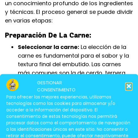
un conocimiento profundo de los ingredientes
y técnicas. El proceso general se puede dividir
en varias etapas:
Preparación De La Carne:
Seleccionar la carne:
La elección de la
carne es fundamental para el sabor y la
textura final del embutido. Las carnes
más comunes son la de cerdo, ternera,
cordero y ave.
Es importante utilizar
GESTIONAR
CONSENTIMIENTO
carne fresca y de buena calidad.
Para ofrecer las mejores experiencias, utilizamos
Picar la carne:
Se utiliza una picadora de
tecnologías como las cookies para almacenar y/o
acceder a la información del dispositivo. El
carne para obtener una textura uniforme.
consentimiento de estas tecnologías nos permitirá
El tamaño de la molienda dependerá del
procesar datos como el comportamiento de navegación
tipo de embutido que se desee elaborar.
o las identificaciones únicas en este sitio. No consentir o
retirar el consentimiento, puede afectar negativamente