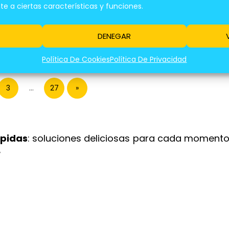
FRESCANTE Y
 a ciertas características y funciones.
TALIZANTE PARA
TU SALUD
DENEGAR
Política De Cookies
Política De Privacidad
3
…
27
»
ápidas
: soluciones deliciosas para cada momento
