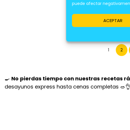
RE
puede afectar negativamente
REVI
ACEPTAR
1
2
🍳
No pierdas tiempo con nuestras recetas r
desayunos express hasta cenas completas 🥗