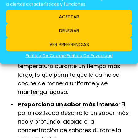
a ciertas características y funciones.
Es un método tradicional
: El rostizado
ACEPTAR
de pollo es un método de cocción
tradicional en España, transmitido de
DENEGAR
generación en generación.
VER PREFERENCIAS
Permite una cocción más uniforme
: El
Política De Cookies
Política De Privacidad
pollo rostizado se cocina a baja
temperatura durante un tiempo más
largo, lo que permite que la carne se
cocine de manera uniforme y se
mantenga jugosa.
Proporciona un sabor más intenso
: El
pollo rostizado desarrolla un sabor más
rico y profundo, debido a la
concentración de sabores durante la