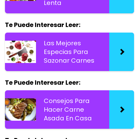
Lenta
Te Puede Interesar Leer:
Las Mejores
Especias Para
Sazonar Carnes
Te Puede Interesar Leer:
Consejos Para
Hacer Carne
Asada En Casa