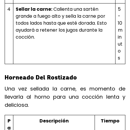
4
Sellar la carne:
Calienta una sartén
5
grande a fuego alto y sella la carne por
-
todos lados hasta que esté dorada. Esto
10
ayudará a retener los jugos durante la
m
cocción.
in
ut
o
s
Horneado Del Rostizado
Una vez sellada la carne, es momento de
llevarla al horno para una cocción lenta y
deliciosa.
P
Descripción
Tiempo
a