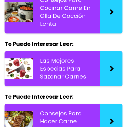
Consejos Para
Cocinar Carne En
Olla De Cocción
Lenta
Te Puede Interesar Leer:
Las Mejores
Especias Para
Sazonar Carnes
Te Puede Interesar Leer:
Consejos Para
Hacer Carne