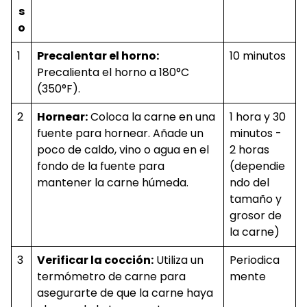
s
o
1
Precalentar el horno:
10 minutos
Precalienta el horno a 180°C
(350°F).
2
Hornear:
Coloca la carne en una
1 hora y 30
fuente para hornear. Añade un
minutos -
poco de caldo, vino o agua en el
2 horas
fondo de la fuente para
(dependie
mantener la carne húmeda.
ndo del
tamaño y
grosor de
la carne)
3
Verificar la cocción:
Utiliza un
Periodica
termómetro de carne para
mente
asegurarte de que la carne haya