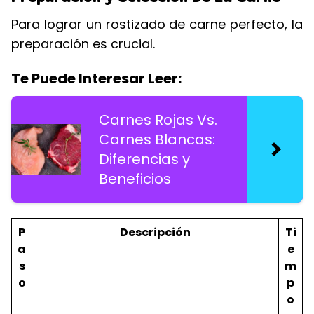
Para lograr un rostizado de carne perfecto, la
preparación es crucial.
Te Puede Interesar Leer:
Carnes Rojas Vs.
Carnes Blancas:
Diferencias y
Beneficios
P
Descripción
Ti
a
e
s
m
o
p
o