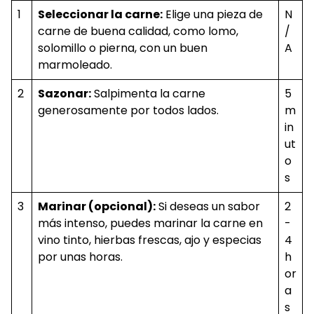
1
Seleccionar la carne:
Elige una pieza de
N
carne de buena calidad, como lomo,
/
solomillo o pierna, con un buen
A
marmoleado.
2
Sazonar:
Salpimenta la carne
5
generosamente por todos lados.
m
in
ut
o
s
3
Marinar (opcional):
Si deseas un sabor
2
más intenso, puedes marinar la carne en
-
vino tinto, hierbas frescas, ajo y especias
4
por unas horas.
h
or
a
s