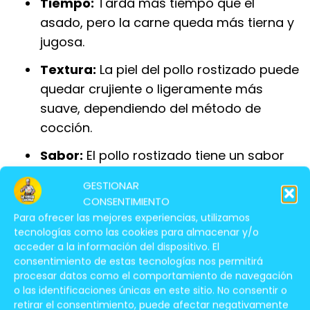
Tiempo:
Tarda más tiempo que el
asado, pero la carne queda más tierna y
jugosa.
Textura:
La piel del pollo rostizado puede
quedar crujiente o ligeramente más
suave, dependiendo del método de
cocción.
Sabor:
El pollo rostizado tiene un sabor
más intenso y concentrado, debido a la
GESTIONAR
cocción lenta.
CONSENTIMIENTO
Para ofrecer las mejores experiencias, utilizamos
tecnologías como las cookies para almacenar y/o
¿Qué Método Es Mejor Para Cocinar
acceder a la información del dispositivo. El
Pollo En Casa?
consentimiento de estas tecnologías nos permitirá
procesar datos como el comportamiento de navegación
En España, el rostizado es un método popular
o las identificaciones únicas en este sitio. No consentir o
para cocinar pollo. Esto se debe a que:
retirar el consentimiento, puede afectar negativamente