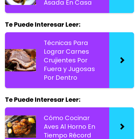
Asada En Casa
Te Puede Interesar Leer:
Técnicas Para
Lograr Carnes
Crujientes Por
Fuera y Jugosas
Por Dentro
Te Puede Interesar Leer:
Cómo Cocinar
Aves Al Horno En
Tiempo Récord