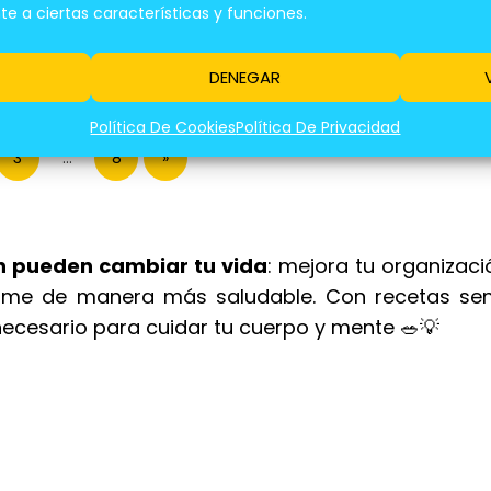
DITERRÁNEO:
 a ciertas características y funciones.
ÚS Y RECETAS
DENEGAR
Política De Cookies
Política De Privacidad
3
…
8
»
n pueden cambiar tu vida
: mejora tu organizaci
come de manera más saludable. Con recetas senc
 necesario para cuidar tu cuerpo y mente 🥗💡