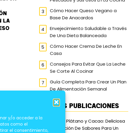
Cómo Hacer Queso Vegano a
IÓN
Base De Anacardos
 LA
PESO
Envejecimiento Saludable a Través
De Una Dieta Balanceada
Cómo Hacer Crema De Leche En
Casa
Consejos Para Evitar Que La Leche
Se Corte Al Cocinar
Guía Completa Para Crear Un Plan
De Alimentación Semanal
ÚLTIMAS PUBLICACIONES
nar y/o acceder a la
Pastel De Plátano y Cacao: Deliciosa
 datos como el
Combinación De Sabores Para Un
tirar el consentimiento,