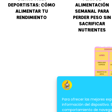
DEPORTISTAS: CÓMO
ALIMENTACIÓN
ALIMENTAR TU
SEMANAL PARA
RENDIMIENTO
PERDER PESO SIN
SACRIFICAR
NUTRIENTES
Para ofrecer las mejores ex
información del dispositivo.
AL
comportamiento de navegación