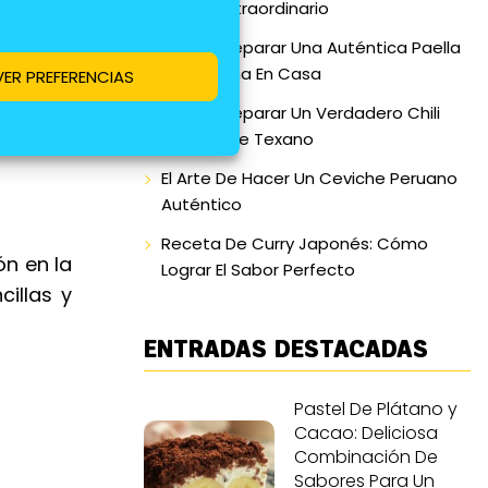
Postre Extraordinario
Cómo Preparar Una Auténtica Paella
Valenciana En Casa
VER PREFERENCIAS
Cómo Preparar Un Verdadero Chili
Con Carne Texano
El Arte De Hacer Un Ceviche Peruano
Auténtico
Receta De Curry Japonés: Cómo
ón en la
Lograr El Sabor Perfecto
illas y
ENTRADAS DESTACADAS
Pastel De Plátano y
Cacao: Deliciosa
Combinación De
Sabores Para Un