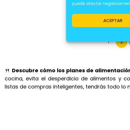
ME
puede afectar negativamente
MEN
ACEPTAR
1
2
🍴
Descubre cómo los planes de alimentació
cocina, evita el desperdicio de alimentos y 
listas de compras inteligentes, tendrás todo lo