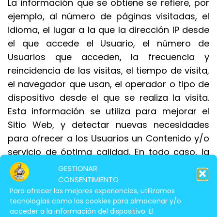
La información que se obtiene se refiere, por
ejemplo, al número de páginas visitadas, el
idioma, el lugar a la que la dirección IP desde
el que accede el Usuario, el número de
Usuarios que acceden, la frecuencia y
reincidencia de las visitas, el tiempo de visita,
el navegador que usan, el operador o tipo de
dispositivo desde el que se realiza la visita.
Esta información se utiliza para mejorar el
Sitio Web, y detectar nuevas necesidades
para ofrecer a los Usuarios un Contenido y/o
servicio de óptima calidad. En todo caso, la
información se recopila de forma anónima y
GESTIONAR
se elaboran informes de tendencias del Sitio
CONSENTIMIENTO
Para ofrecer las mejores experiencias, utilizamos
Web sin identificar a usuarios individuales.
tecnologías como las cookies para almacenar y/o
acceder a la información del dispositivo. El
Puede obtener más información sobre las