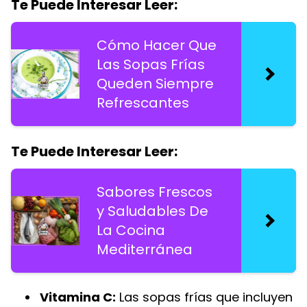
Te Puede Interesar Leer:
Cómo Hacer Que
Las Sopas Frías
Queden Siempre
Refrescantes
Te Puede Interesar Leer:
Sabores Frescos
y Saludables De
La Cocina
Mediterránea
Vitamina C:
Las sopas frías que incluyen