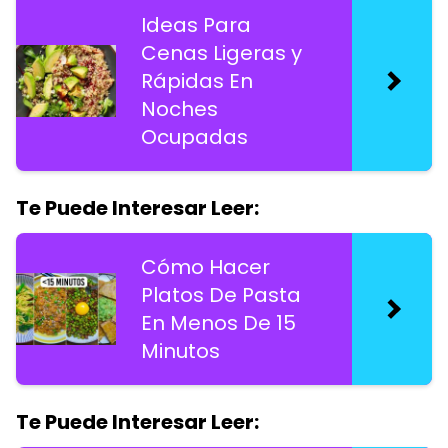
Ideas Para
Cenas Ligeras y
Rápidas En
Noches
Ocupadas
Te Puede Interesar Leer:
Cómo Hacer
Platos De Pasta
En Menos De 15
Minutos
Te Puede Interesar Leer: