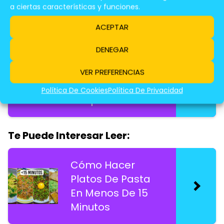
a ciertas características y funciones.
Te Puede Interesar Leer:
ACEPTAR
Ideas Para
DENEGAR
Cenas Ligeras y
Rápidas En
VER PREFERENCIAS
Noches
Política De Cookies
Política De Privacidad
Ocupadas
Te Puede Interesar Leer:
Cómo Hacer
Platos De Pasta
En Menos De 15
Minutos