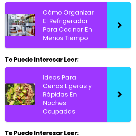
Cómo Organizar
El Refrigerador
Para Cocinar En
Menos Tiempo
Te Puede Interesar Leer:
Ideas Para
Cenas Ligeras y
Rápidas En
Noches
Ocupadas
Te Puede Interesar Leer: