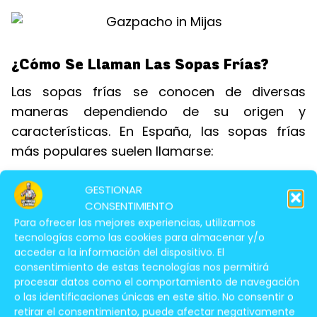
¿Cómo Se Llaman Las Sopas Frías?
Las sopas frías se conocen de diversas
maneras dependiendo de su origen y
características. En España, las sopas frías
más populares suelen llamarse:
Te Puede Interesar Leer:
GESTIONAR
CONSENTIMIENTO
Para ofrecer las mejores experiencias, utilizamos
Cómo Organizar
tecnologías como las cookies para almacenar y/o
El Refrigerador
acceder a la información del dispositivo. El
Para Cocinar En
consentimiento de estas tecnologías nos permitirá
procesar datos como el comportamiento de navegación
Menos Tiempo
o las identificaciones únicas en este sitio. No consentir o
retirar el consentimiento, puede afectar negativamente