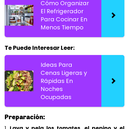
Cómo Organizar
El Refrigerador
Para Cocinar En
Menos Tiempo
Te Puede Interesar Leer:
Ideas Para
Cenas Ligeras y
Rápidas En
Noches
Ocupadas
Preparación:
1.
Lava y pela los tomates, el pepino y el