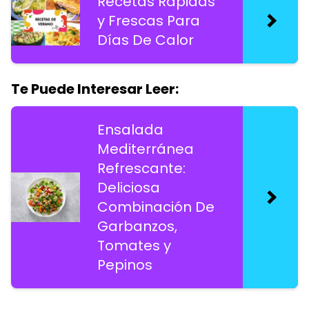
Recetas Rápidas
y Frescas Para
Días De Calor
Te Puede Interesar Leer:
Ensalada
Mediterránea
Refrescante:
Deliciosa
Combinación De
Garbanzos,
Tomates y
Pepinos