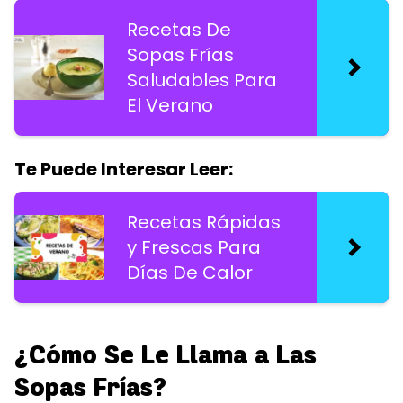
Recetas De
Sopas Frías
Saludables Para
El Verano
Te Puede Interesar Leer:
Recetas Rápidas
y Frescas Para
Días De Calor
¿Cómo Se Le Llama a Las
Sopas Frías?