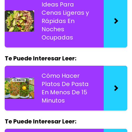
Ideas Para
Cenas Ligeras y
Rápidas En
Noches
Ocupadas
Te Puede Interesar Leer:
Cómo Hacer
Platos De Pasta
En Menos De 15
Minutos
Te Puede Interesar Leer: