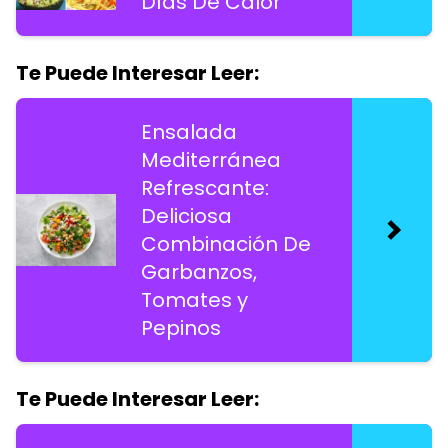
Días De Calor
Te Puede Interesar Leer:
Ensalada
Mediterránea
Refrescante:
Deliciosa
Combinación De
Garbanzos,
Tomates y
Pepinos
Te Puede Interesar Leer: