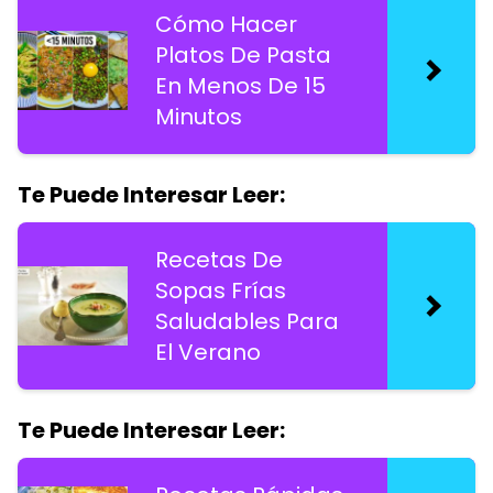
Cómo Hacer
Platos De Pasta
En Menos De 15
Minutos
Te Puede Interesar Leer:
Recetas De
Sopas Frías
Saludables Para
El Verano
Te Puede Interesar Leer: