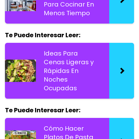
Para Cocinar En
Menos Tiempo
Te Puede Interesar Leer:
Ideas Para
Cenas Ligeras y
Rápidas En
Noches
Ocupadas
Te Puede Interesar Leer:
Cómo Hacer
Platos De Pasta