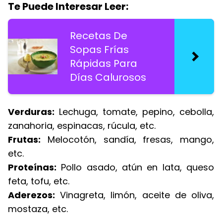
Te Puede Interesar Leer:
Recetas De
Sopas Frías
Rápidas Para
Días Calurosos
Verduras:
Lechuga, tomate, pepino, cebolla,
zanahoria, espinacas, rúcula, etc.
Frutas:
Melocotón, sandía, fresas, mango,
etc.
Proteínas:
Pollo asado, atún en lata, queso
feta, tofu, etc.
Aderezos:
Vinagreta, limón, aceite de oliva,
mostaza, etc.