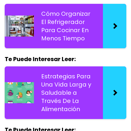
Cómo Organizar
El Refrigerador
Para Cocinar En
Menos Tiempo
Te Puede Interesar Leer:
Estrategias Para
Una Vida Larga y
Saludable a
Través De La
Alimentación
Te Puede Interesar Leer: