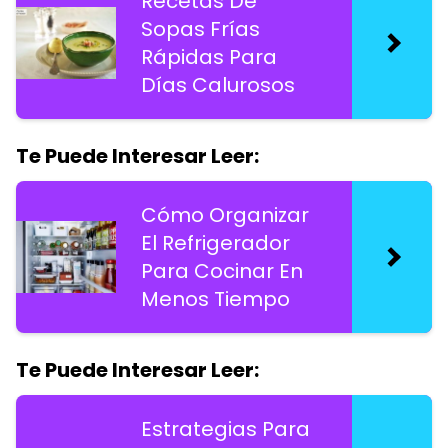
Recetas De
Sopas Frías
Rápidas Para
Días Calurosos
Te Puede Interesar Leer:
Cómo Organizar
El Refrigerador
Para Cocinar En
Menos Tiempo
Te Puede Interesar Leer:
Estrategias Para