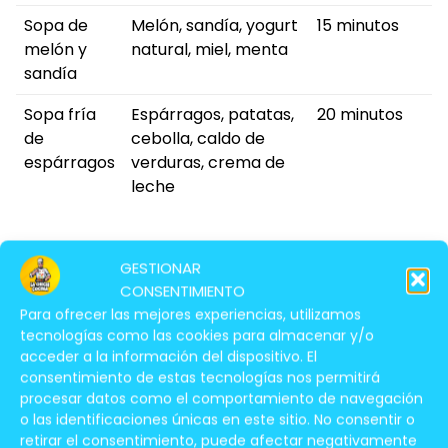
Sopa de
Melón, sandía, yogurt
15 minutos
melón y
natural, miel, menta
sandía
Sopa fría
Espárragos, patatas,
20 minutos
de
cebolla, caldo de
espárragos
verduras, crema de
leche
¿Qué Se Puede Comer Cuando
GESTIONAR
CONSENTIMIENTO
Hace Mucho Calor?
Para ofrecer las mejores experiencias, utilizamos
tecnologías como las cookies para almacenar y/o
acceder a la información del dispositivo. El
consentimiento de estas tecnologías nos permitirá
procesar datos como el comportamiento de navegación
o las identificaciones únicas en este sitio. No consentir o
retirar el consentimiento, puede afectar negativamente