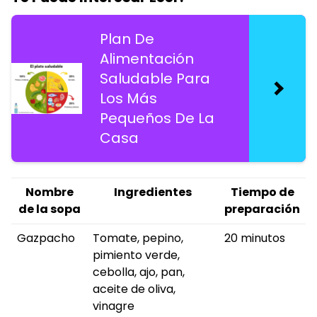
Plan De
Alimentación
Saludable Para
Los Más
Pequeños De La
Casa
Nombre
Ingredientes
Tiempo de
de la sopa
preparación
Gazpacho
Tomate, pepino,
20 minutos
pimiento verde,
cebolla, ajo, pan,
aceite de oliva,
vinagre