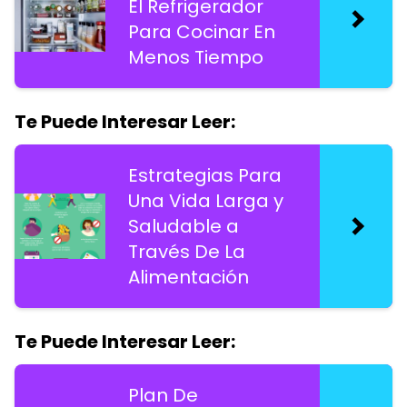
El Refrigerador
Para Cocinar En
Menos Tiempo
Te Puede Interesar Leer:
Estrategias Para
Una Vida Larga y
Saludable a
Través De La
Alimentación
Te Puede Interesar Leer:
Plan De