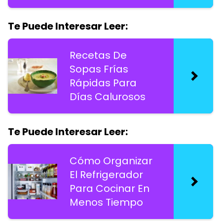
Te Puede Interesar Leer:
Recetas De
Sopas Frías
Rápidas Para
Días Calurosos
Te Puede Interesar Leer:
Cómo Organizar
El Refrigerador
Para Cocinar En
Menos Tiempo