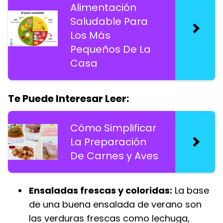
Alimentación
Saludable Para
Los Más
Pequeños De La
Casa
Te Puede Interesar Leer:
Cómo Simplificar
La Preparación
De Carnes y Aves
Ensaladas frescas y coloridas:
La base
de una buena ensalada de verano son
las verduras frescas como lechuga,