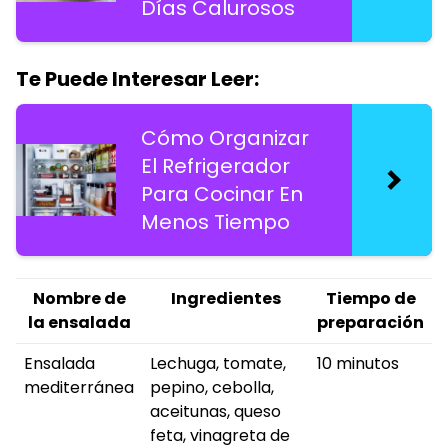
Días Calurosos
Te Puede Interesar Leer:
Cómo Organizar
El Refrigerador
Para Cocinar En
Menos Tiempo
Nombre de
Ingredientes
Tiempo de
la ensalada
preparación
Ensalada
Lechuga, tomate,
10 minutos
mediterránea
pepino, cebolla,
aceitunas, queso
feta, vinagreta de