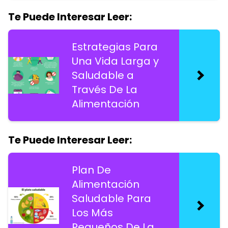
Te Puede Interesar Leer:
Estrategias Para
Una Vida Larga y
Saludable a
Través De La
Alimentación
Te Puede Interesar Leer:
Plan De
Alimentación
Saludable Para
Los Más
Pequeños De La