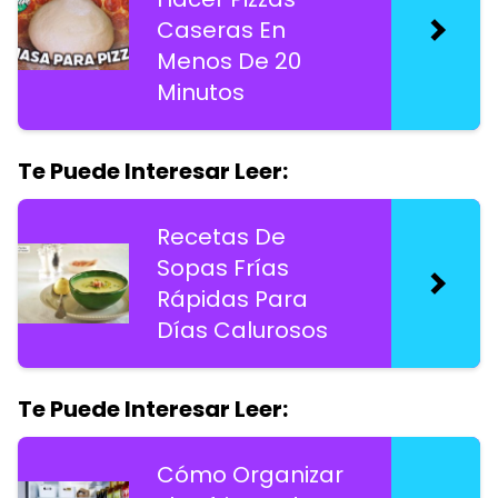
Caseras En
Menos De 20
Minutos
Te Puede Interesar Leer:
Recetas De
Sopas Frías
Rápidas Para
Días Calurosos
Te Puede Interesar Leer:
Cómo Organizar