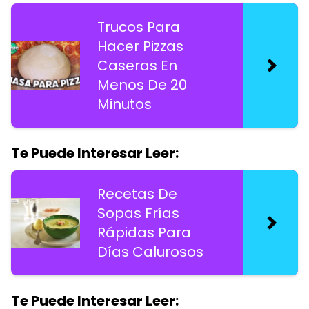
Trucos Para
Hacer Pizzas
Caseras En
Menos De 20
Minutos
Te Puede Interesar Leer:
Recetas De
Sopas Frías
Rápidas Para
Días Calurosos
Te Puede Interesar Leer: