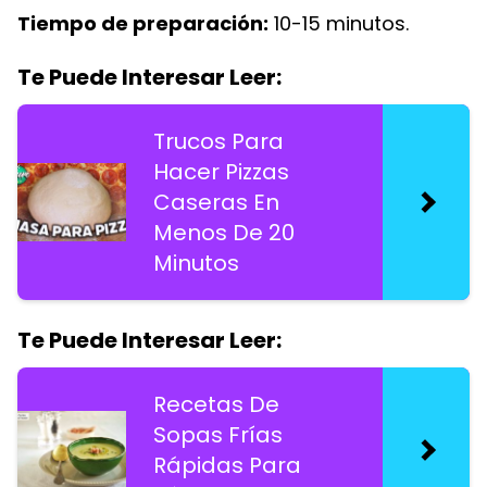
Tiempo de preparación:
10-15 minutos.
Te Puede Interesar Leer:
Trucos Para
Hacer Pizzas
Caseras En
Menos De 20
Minutos
Te Puede Interesar Leer:
Recetas De
Sopas Frías
Rápidas Para