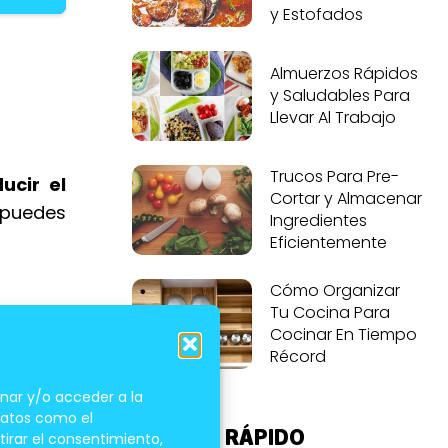
y Estofados
Almuerzos Rápidos
y Saludables Para
Llevar Al Trabajo
Trucos Para Pre-
ucir el
Cortar y Almacenar
 puedes
Ingredientes
Eficientemente
Cómo Organizar
Tu Cocina Para
Cocinar En Tiempo
Récord
nar y/o acceder a la
 datos como el
ACCESO RÁPIDO
tirar el consentimiento,