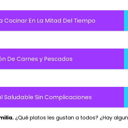
a Cocinar En La Mitad Del Tiempo
ión De Carnes y Pescados
 Saludable Sin Complicaciones
milia.
¿Qué platos les gustan a todos? ¿Hay algu