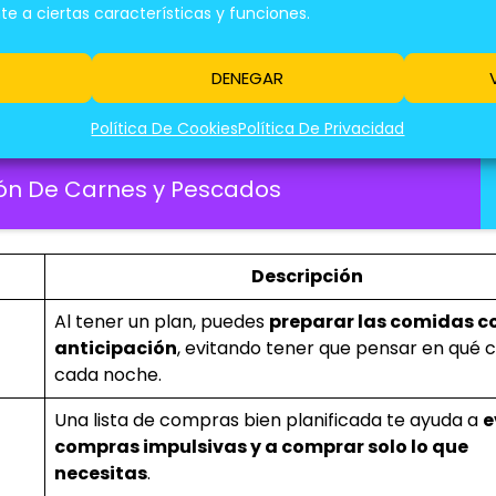
 a ciertas características y funciones.
a Cocinar En La Mitad Del Tiempo
DENEGAR
Política De Cookies
Política De Privacidad
ión De Carnes y Pescados
Descripción
Al tener un plan, puedes
preparar las comidas c
anticipación
, evitando tener que pensar en qué 
cada noche.
Una lista de compras bien planificada te ayuda a
e
compras impulsivas y a comprar solo lo que
necesitas
.