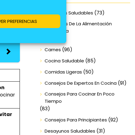
(73)
Alimentos Saludables
VER PREFERENCIAS
Beneficios De La Alimentación
Equilibrada
(70)
(96)
Carnes
(85)
Cocina Saludable
(50)
Comidas Ligeras
(91)
Consejos De Expertos En Cocina
on
Consejos Para Cocinar En Poco
cocinar
Tiempo
(83)
vitar
(92)
Consejos Para Principiantes
(31)
Desayunos Saludables