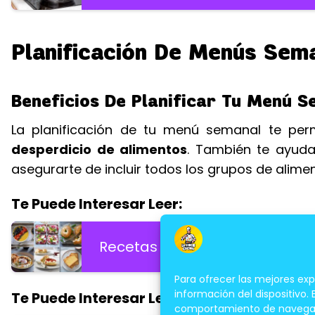
Planificación De Menús Sem
Beneficios De Planificar Tu Menú 
La planificación de tu menú semanal te pe
desperdicio de alimentos
. También te ayud
asegurarte de incluir todos los grupos de alimen
Te Puede Interesar Leer:
Recetas Express Para Desayuno
Para ofrecer las mejores ex
información del dispositivo.
Te Puede Interesar Leer:
comportamiento de navegación