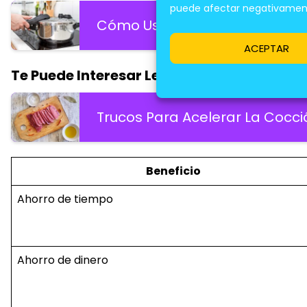
puede afectar negativamente
Cómo Usar La Olla Rápida Par
ACEPTAR
Te Puede Interesar Leer:
Trucos Para Acelerar La Cocc
Beneficio
Ahorro de tiempo
Ahorro de dinero