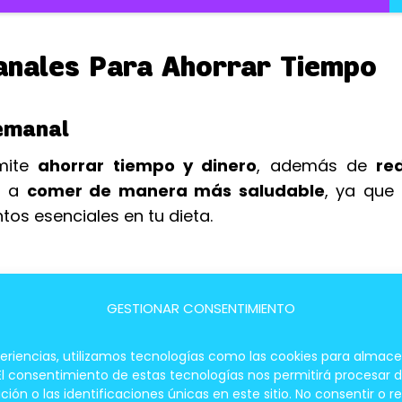
anales Para Ahorrar Tiempo
Semanal
rmite
ahorrar tiempo y dinero
, además de
red
a a
comer de manera más saludable
, ya que
tos esenciales en tu dieta.
GESTIONAR CONSENTIMIENTO
s Nutritivos En Minutos
periencias, utilizamos tecnologías como las cookies para almace
 El consentimiento de estas tecnologías nos permitirá procesar
 o las identificaciones únicas en este sitio. No consentir o re