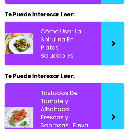
Te Puede Interesar Leer:
Cómo Usar La
Spirulina En
Platos
Saludables
Te Puede Interesar Leer:
Tostadas De
Tomate y
Albahaca
Frescas y
Sabrosas: ¡Eleva