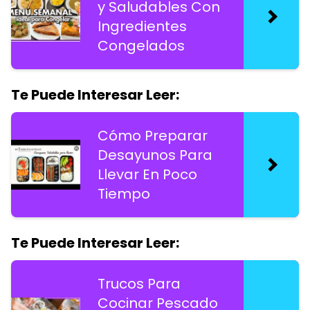
y Saludables Con
Ingredientes
Congelados
Te Puede Interesar Leer:
Cómo Preparar
Desayunos Para
Llevar En Poco
Tiempo
Te Puede Interesar Leer:
Trucos Para
Cocinar Pescado