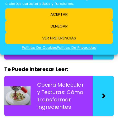
a ciertas características y funciones.
Te Puede Interesar Leer:
ACEPTAR
Trucos Para
DENEGAR
Cocinar Pescado
En Tiempo
VER PREFERENCIAS
Récord Sin Perder
Política De Cookies
Política De Privacidad
Sabor
Te Puede Interesar Leer:
Cocina Molecular
y Texturas: Cómo
Transformar
Ingredientes