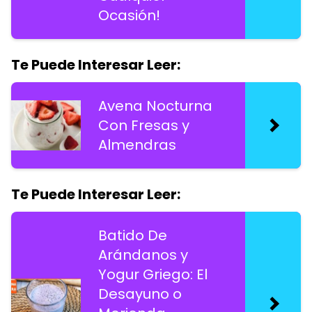
Ocasión!
Te Puede Interesar Leer:
Avena Nocturna
Con Fresas y
Almendras
Te Puede Interesar Leer:
Batido De
Arándanos y
Yogur Griego: El
Desayuno o