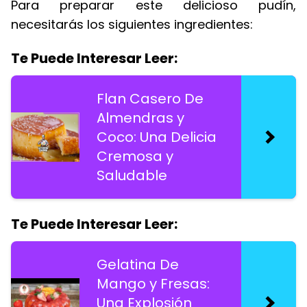
Para preparar este delicioso pudín,
necesitarás los siguientes ingredientes:
Te Puede Interesar Leer:
Flan Casero De
Almendras y
Coco: Una Delicia
Cremosa y
Saludable
Te Puede Interesar Leer:
Gelatina De
Mango y Fresas:
Una Explosión