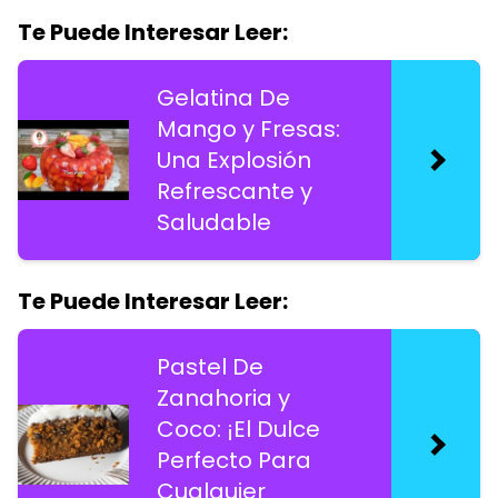
Te Puede Interesar Leer:
Gelatina De
Mango y Fresas:
Una Explosión
Refrescante y
Saludable
Te Puede Interesar Leer:
Pastel De
Zanahoria y
Coco: ¡El Dulce
Perfecto Para
Cualquier