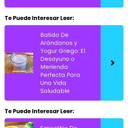
Te Puede Interesar Leer:
Batido De
Arándanos y
Yogur Griego: El
Desayuno o
Merienda
Perfecta Para
Una Vida
Saludable
Te Puede Interesar Leer:
Smoothie De