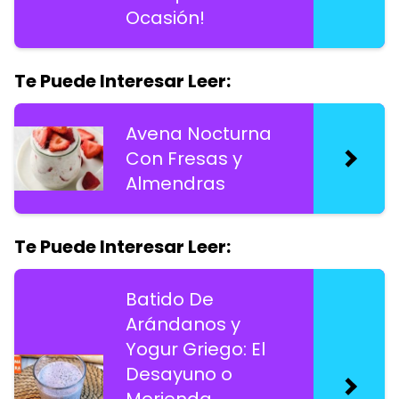
Ocasión!
Te Puede Interesar Leer:
Avena Nocturna
Con Fresas y
Almendras
Te Puede Interesar Leer:
Batido De
Arándanos y
Yogur Griego: El
Desayuno o
Merienda