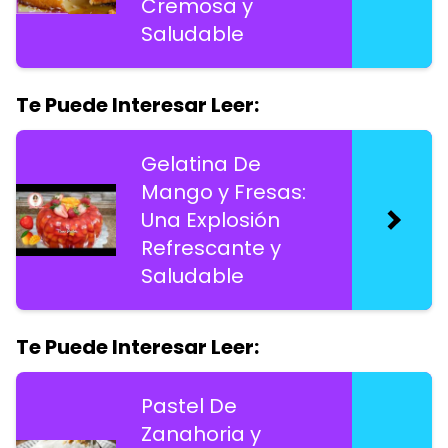
Cremosa y
Saludable
Te Puede Interesar Leer:
Gelatina De
Mango y Fresas:
Una Explosión
Refrescante y
Saludable
Te Puede Interesar Leer:
Pastel De
Zanahoria y