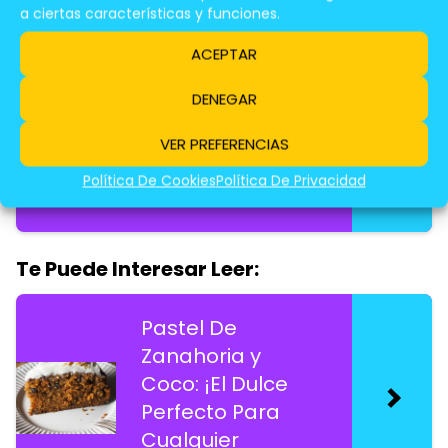
a ciertas características y funciones.
Te Puede Interesar Leer:
ACEPTAR
Gelatina De
DENEGAR
Mango y Fresas:
Una Explosión
VER PREFERENCIAS
Refrescante y
Política De Cookies
Política De Privacidad
Saludable
Te Puede Interesar Leer:
Pastel De
Zanahoria y
Coco: ¡El Dulce
Perfecto Para
Cualquier