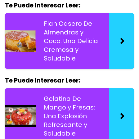
Te Puede Interesar Leer:
Flan Casero De
Almendras y
Coco: Una Delicia
Cremosa y
Saludable
Te Puede Interesar Leer:
Gelatina De
Mango y Fresas:
Una Explosión
Refrescante y
Saludable