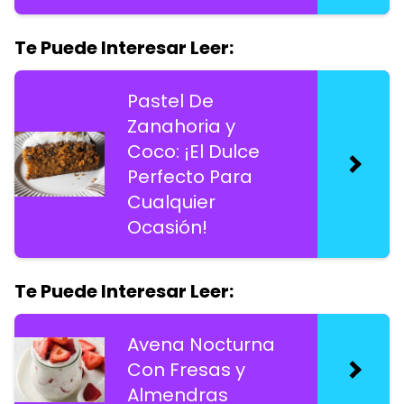
Te Puede Interesar Leer:
Pastel De
Zanahoria y
Coco: ¡El Dulce
Perfecto Para
Cualquier
Ocasión!
Te Puede Interesar Leer:
Avena Nocturna
Con Fresas y
Almendras