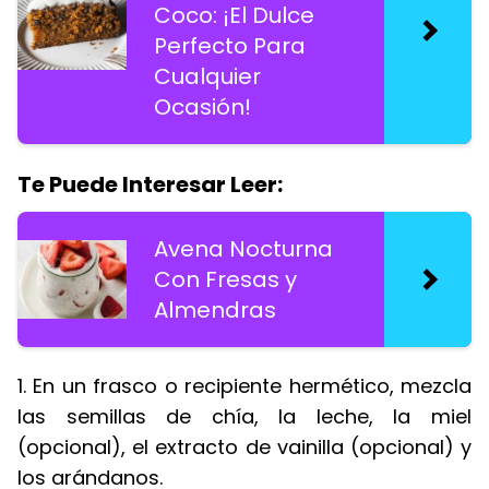
Coco: ¡El Dulce
Perfecto Para
Cualquier
Ocasión!
Te Puede Interesar Leer:
Avena Nocturna
Con Fresas y
Almendras
1. En un frasco o recipiente hermético, mezcla
las semillas de chía, la leche, la miel
(opcional), el extracto de vainilla (opcional) y
los arándanos.