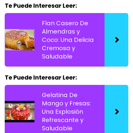
Te Puede Interesar Leer:
Flan Casero De
Almendras y
Coco: Una Delicia
Cremosa y
Saludable
Te Puede Interesar Leer:
Gelatina De
Mango y Fresas:
Una Explosión
Refrescante y
Saludable