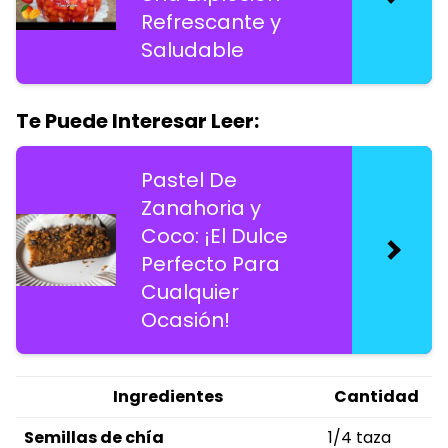
Refrescante y
Saludable
Te Puede Interesar Leer:
Pastel De
Zanahoria y
Coco: ¡El Dulce
Perfecto Para
Cualquier
Ocasión!
Ingredientes
Cantidad
Semillas de chía
1/4 taza