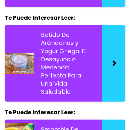
Te Puede Interesar Leer:
Batido De
Arándanos y
Yogur Griego: El
Desayuno o
Merienda
Perfecta Para
Una Vida
Saludable
Te Puede Interesar Leer:
Smoothie De