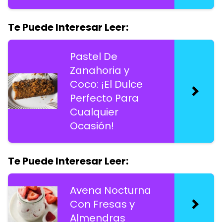
Te Puede Interesar Leer:
Pastel De
Zanahoria y
Coco: ¡El Dulce
Perfecto Para
Cualquier
Ocasión!
Te Puede Interesar Leer:
Avena Nocturna
Con Fresas y
Almendras