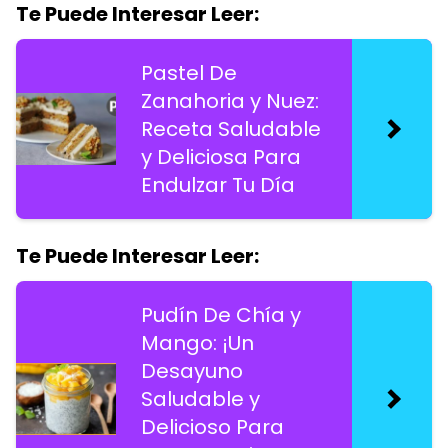
Te Puede Interesar Leer:
Pastel De
Zanahoria y Nuez:
Receta Saludable
y Deliciosa Para
Endulzar Tu Día
Te Puede Interesar Leer:
Pudín De Chía y
Mango: ¡Un
Desayuno
Saludable y
Delicioso Para