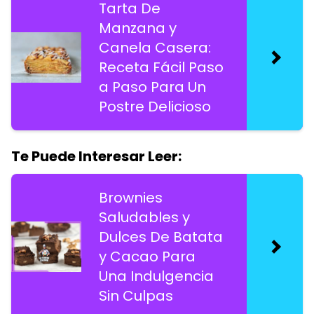
Tarta De
Manzana y
Canela Casera:
Receta Fácil Paso
a Paso Para Un
Postre Delicioso
Te Puede Interesar Leer:
Brownies
Saludables y
Dulces De Batata
y Cacao Para
Una Indulgencia
Sin Culpas