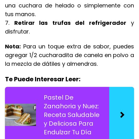
una cuchara de helado o simplemente con
tus manos.
7.
Retirar las trufas del refrigerador
y
disfrutar.
Nota:
Para un toque extra de sabor, puedes
agregar 1/2 cucharadita de canela en polvo a
la mezcla de dátiles y almendras.
Te Puede Interesar Leer:
Pastel De
Zanahoria y Nuez:
Receta Saludable
y Deliciosa Para
Endulzar Tu Día