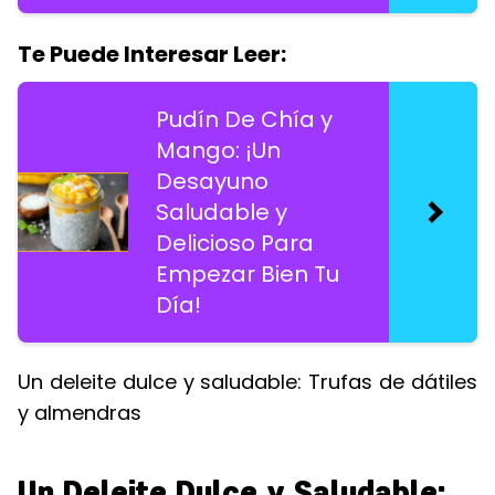
Te Puede Interesar Leer:
Pudín De Chía y
Mango: ¡Un
Desayuno
Saludable y
Delicioso Para
Empezar Bien Tu
Día!
Un deleite dulce y saludable: Trufas de dátiles
y almendras
Un Deleite Dulce y Saludable: