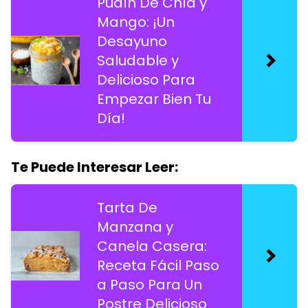
Pudín De Chía y
Mango: ¡Un
Desayuno
Saludable y
Delicioso Para
Empezar Bien Tu
Día!
Te Puede Interesar Leer:
Tarta De
Manzana y
Canela Casera:
Receta Fácil Paso
a Paso Para Un
Postre Delicioso