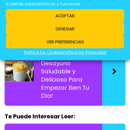
y Deliciosa Para
a ciertas características y funciones.
Endulzar Tu Día
ACEPTAR
DENEGAR
Te Puede Interesar Leer:
VER PREFERENCIAS
Pudín De Chía y
Política De Cookies
Política De Privacidad
Mango: ¡Un
Desayuno
Saludable y
Delicioso Para
Empezar Bien Tu
Día!
Te Puede Interesar Leer: