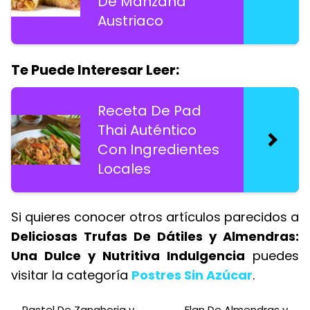
De Manzana
Austriaco
Te Puede Interesar Leer:
Receta De Pad
Thai Auténtico
Con Ingredientes
Locales
Si quieres conocer otros artículos parecidos a
Deliciosas Trufas De Dátiles y Almendras:
Una Dulce y Nutritiva Indulgencia
puedes
visitar la categoría
Postres Sin Azúcar
.
Pastel De Zanahoria y
Flan De Almendras y