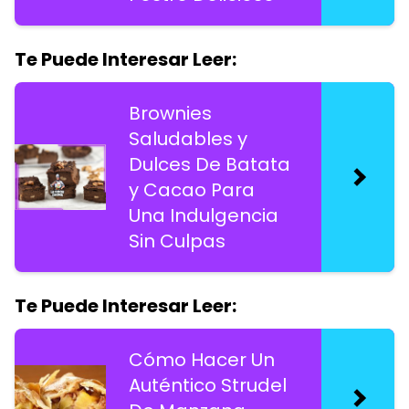
Te Puede Interesar Leer:
Brownies
Saludables y
Dulces De Batata
y Cacao Para
Una Indulgencia
Sin Culpas
Te Puede Interesar Leer:
Cómo Hacer Un
Auténtico Strudel