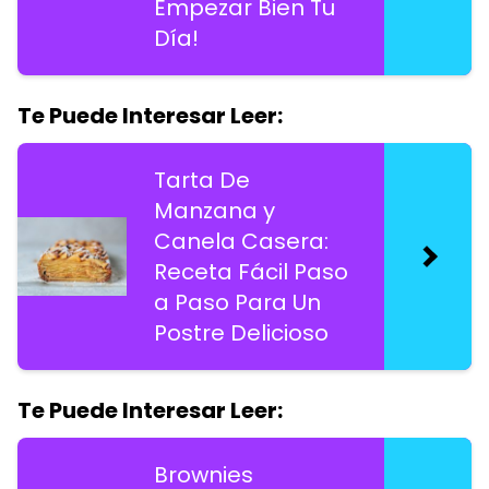
Empezar Bien Tu
Día!
Te Puede Interesar Leer:
Tarta De
Manzana y
Canela Casera:
Receta Fácil Paso
a Paso Para Un
Postre Delicioso
Te Puede Interesar Leer:
Brownies