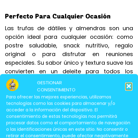
Perfecto Para Cualquier Ocasión
Las trufas de dátiles y almendras son una
opción ideal para cualquier ocasión: como
postre saludable, snack nutritivo, regalo
original o para disfrutar en reuniones
especiales. Su sabor único y textura suave las
convierten en un deleite para todos los
paladares.
GESTIONAR
CONSENTIMIENTO
Te Puede Interesar Leer:
Para ofrecer las mejores experiencias, utilizamos
tecnologías como las cookies para almacenar y/o
acceder a la información del dispositivo. El
Pastel De
consentimiento de estas tecnologías nos permitirá
Zanahoria y Nuez:
procesar datos como el comportamiento de navegación
o las identificaciones únicas en este sitio. No consentir o
Receta Saludable
retirar el consentimiento, puede afectar negativamente