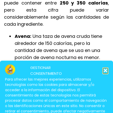
puede contener entre
250 y 350 calorías
,
pero esta cifra puede variar
considerablemente según las cantidades de
cada ingrediente.
Avena:
Una taza de avena cruda tiene
alrededor de 150 calorías, pero la
cantidad de avena que se usa en una
porción de avena nocturna es menor.
Fresas:
Las fresas son una fruta baja en
GESTIONAR
CONSENTIMIENTO
calorías, con alrededor de 30 calorías
Para ofrecer las mejores experiencias, utilizamos
por taza. La cantidad de fresas que se
tecnologías como las cookies para almacenar y/o
utilizan en la avena nocturna puede
acceder a la información del dispositivo. El
variar, lo que puede afectar el contenido
consentimiento de estas tecnologías nos permitirá
procesar datos como el comportamiento de navegación
calórico total.
o las identificaciones únicas en este sitio. No consentir o
retirar el consentimiento, puede afectar negativamente
Almendras:
Las almendras son una