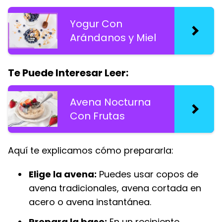
Yogur Con
Arándanos y Miel
Te Puede Interesar Leer:
Avena Nocturna
Con Frutas
Aquí te explicamos cómo prepararla:
Elige la avena:
Puedes usar copos de
avena tradicionales, avena cortada en
acero o avena instantánea.
Prepara la base:
En un recipiente,