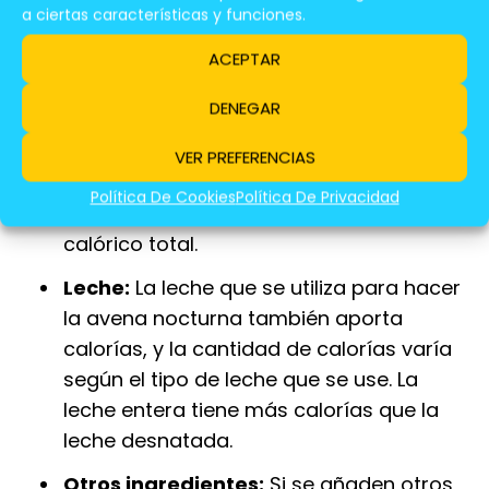
a ciertas características y funciones.
buena fuente de proteínas y grasas
saludables, pero también son
ACEPTAR
relativamente altas en calorías, con
DENEGAR
alrededor de 170 calorías por onza. La
cantidad de almendras que se utilizan en
VER PREFERENCIAS
la avena nocturna también puede variar,
Política De Cookies
Política De Privacidad
lo que puede afectar el contenido
calórico total.
Leche:
La leche que se utiliza para hacer
la avena nocturna también aporta
calorías, y la cantidad de calorías varía
según el tipo de leche que se use. La
leche entera tiene más calorías que la
leche desnatada.
Otros ingredientes:
Si se añaden otros