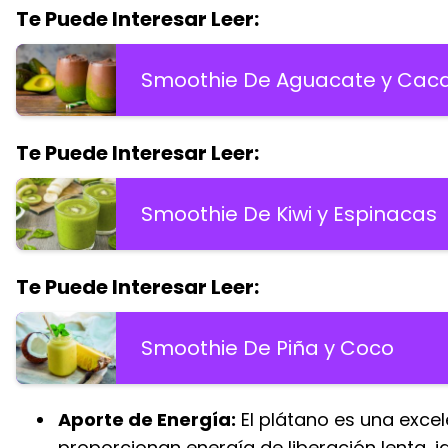
Te Puede Interesar Leer:
Smoothie De Aguacate y Cac
Te Puede Interesar Leer:
Smoothie De Kiwi y Espinacas
Te Puede Interesar Leer:
Smoothie De Piña y Coco
Aporte de Energía:
El plátano es una exce
proporcionan energía de liberación lenta, i