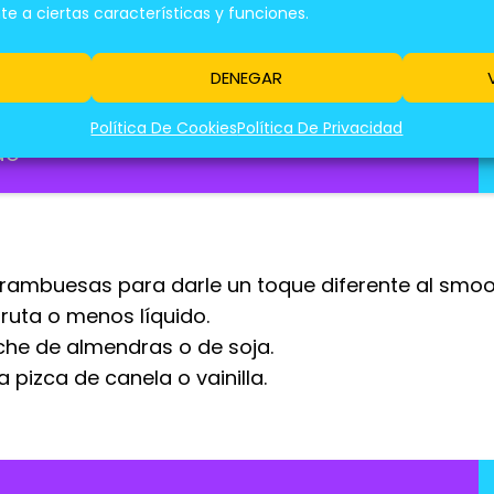
 a ciertas características y funciones.
DENEGAR
Política De Cookies
Política De Privacidad
ao
rambuesas para darle un toque diferente al smoo
ruta o menos líquido.
che de almendras o de soja.
pizca de canela o vainilla.