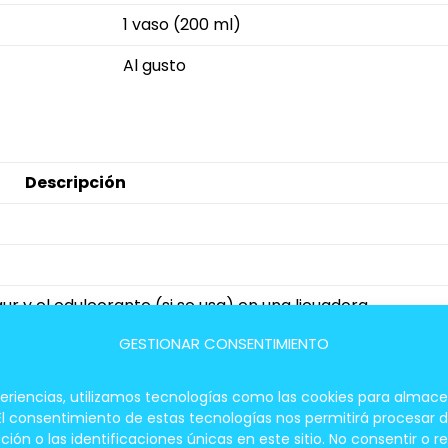
1 vaso (200 ml)
Al gusto
Descripción
gur y el edulcorante (si se usa) en una licuadora.
GESTIONAR CONSENTIMIENTO
énea y cremosa.
e su sabor fresco y delicioso.
periencias, utilizamos tecnologías como las cookies para almace
 El consentimiento de estas tecnologías nos permitirá procesar
 o las identificaciones únicas en este sitio. No consentir o re