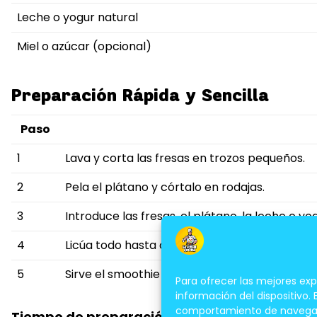
Leche o yogur natural
Miel o azúcar (opcional)
Preparación Rápida y Sencilla
Paso
1
Lava y corta las fresas en trozos pequeños.
2
Pela el plátano y córtalo en rodajas.
3
Introduce las fresas, el plátano, la leche o yo
4
Licúa todo hasta obtener una mezcla homog
5
Sirve el smoothie inmediatamente y disfruta d
Para ofrecer las mejores ex
información del dispositivo.
comportamiento de navegación
Tiempo de preparación:
5 minutos.