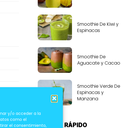
Smoothie De Kiwi y
Espinacas
Smoothie De
Aguacate y Cacao
Smoothie Verde De
Espinacas y
Manzana
nar y/o acceder a la
 datos como el
ACCESO RÁPIDO
tirar el consentimiento,