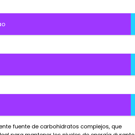
ao
lente fuente de carbohidratos complejos, que
deal para mantener los niveles de energía durante 