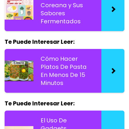
Coreana y Sus
Sabores
Fermentados
Te Puede Interesar Leer:
Cómo Hacer
Platos De Pasta
En Menos De 15
Minutos
Te Puede Interesar Leer:
El Uso De
Gadgets