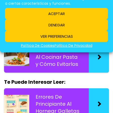
Antes De
a ciertas características y funciones.
Empezar a
ACEPTAR
Cocinar
DENEGAR
Te Puede Interesar Leer:
VER PREFERENCIAS
Política De Cookies
Política De Privacidad
Errores Comunes
Al Cocinar Pasta
y Cómo Evitarlos
Te Puede Interesar Leer:
Errores De
Principiante Al
Hornear Galletas