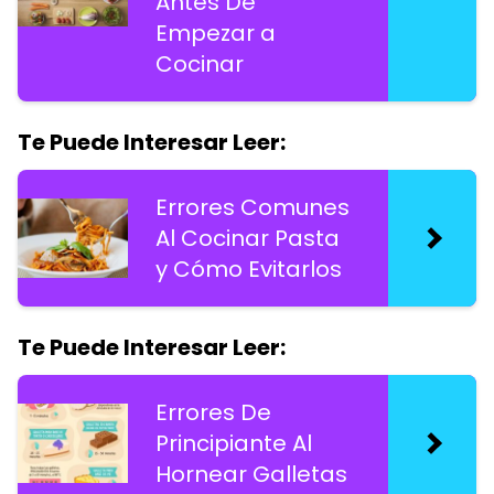
Antes De
Empezar a
Cocinar
Te Puede Interesar Leer:
Errores Comunes
Al Cocinar Pasta
y Cómo Evitarlos
Te Puede Interesar Leer:
Errores De
Principiante Al
Hornear Galletas