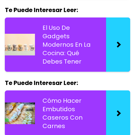
Te Puede Interesar Leer:
El Uso De
Gadgets
Modernos En La
Cocina: Qué
Debes Tener
Te Puede Interesar Leer:
Cómo Hacer
Embutidos
Caseros Con
Carnes