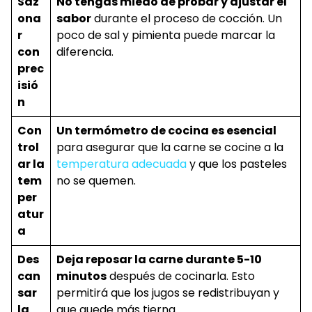
Saz
No tengas miedo de probar y ajustar el
ona
sabor
durante el proceso de cocción. Un
r
poco de sal y pimienta puede marcar la
con
diferencia.
prec
isió
n
Con
Un termómetro de cocina es esencial
trol
para asegurar que la carne se cocine a la
ar la
temperatura adecuada
y que los pasteles
tem
no se quemen.
per
atur
a
Des
Deja reposar la carne durante 5-10
can
minutos
después de cocinarla. Esto
sar
permitirá que los jugos se redistribuyan y
la
que quede más tierna.