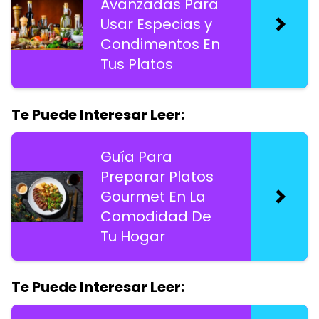
Avanzadas Para
Usar Especias y
Condimentos En
Tus Platos
Te Puede Interesar Leer:
Guía Para
Preparar Platos
Gourmet En La
Comodidad De
Tu Hogar
Te Puede Interesar Leer: