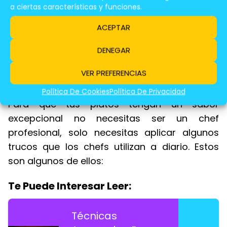
a ciertas características y funciones.
¿Cómo Resaltar El Sabor De
ACEPTAR
Los Alimentos?
DENEGAR
Trucos De Chefs Para Resaltar El Sabor
VER PREFERENCIAS
De Tus Platos
Política De Cookies
Política De Privacidad
Para que tus platos tengan un sabor
excepcional no necesitas ser un chef
profesional, solo necesitas aplicar algunos
trucos que los chefs utilizan a diario. Estos
son algunos de ellos:
Te Puede Interesar Leer:
Técnicas