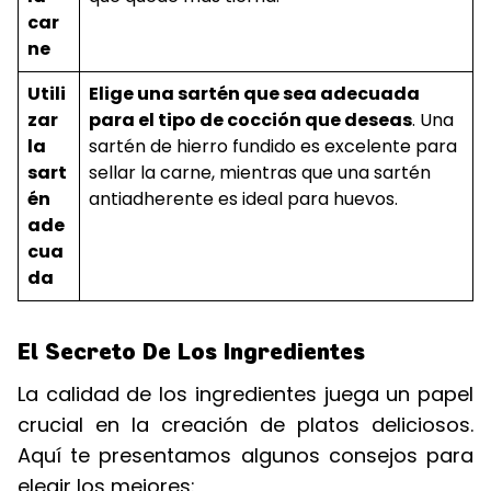
car
ne
Utili
Elige una sartén que sea adecuada
zar
para el tipo de cocción que deseas
. Una
la
sartén de hierro fundido es excelente para
sart
sellar la carne, mientras que una sartén
én
antiadherente es ideal para huevos.
ade
cua
da
El Secreto De Los Ingredientes
La calidad de los ingredientes juega un papel
crucial en la creación de platos deliciosos.
Aquí te presentamos algunos consejos para
elegir los mejores: