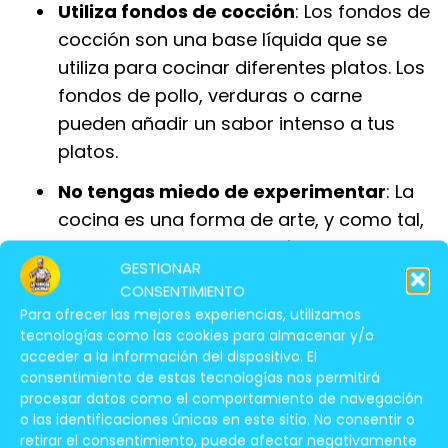
Utiliza fondos de cocción
: Los fondos de
cocción son una base líquida que se
utiliza para cocinar diferentes platos. Los
fondos de pollo, verduras o carne
pueden añadir un sabor intenso a tus
platos.
No tengas miedo de experimentar
: La
cocina es una forma de arte, y como tal,
permite la experimentación. Prueba
GESTIONAR
nuevas recetas, combina ingredientes
CONSENTIMIENTO
diferentes y no tengas miedo de probar
Para ofrecer las mejores experiencias, utilizamos
nuevas técnicas de cocción. A través de
tecnologías como las cookies para almacenar y/o
acceder a la información del dispositivo. El
la experimentación podrás descubrir
consentimiento de estas tecnologías nos permitirá
nuevas formas de potenciar el sabor de
procesar datos como el comportamiento de navegación
tus platos.
o las identificaciones únicas en este sitio. No consentir o
retirar el consentimiento, puede afectar negativamente