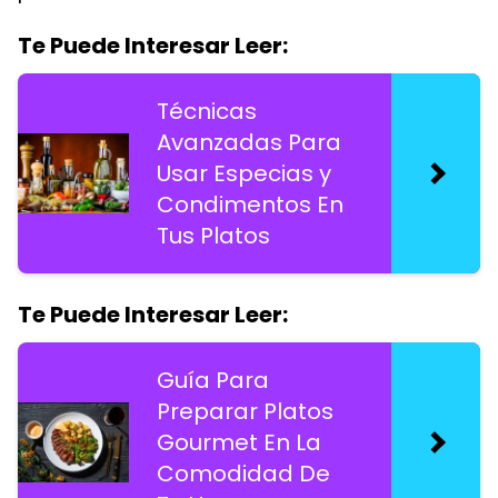
Te Puede Interesar Leer:
Técnicas
Avanzadas Para
Usar Especias y
Condimentos En
Tus Platos
Te Puede Interesar Leer:
Guía Para
Preparar Platos
Gourmet En La
Comodidad De