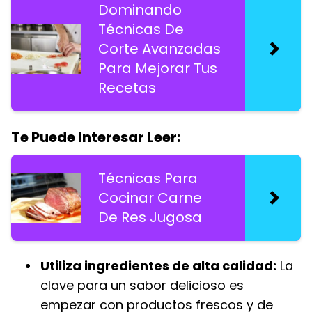
Dominando
Técnicas De
Corte Avanzadas
Para Mejorar Tus
Recetas
Te Puede Interesar Leer:
Técnicas Para
Cocinar Carne
De Res Jugosa
Utiliza ingredientes de alta calidad:
La
clave para un sabor delicioso es
empezar con productos frescos y de