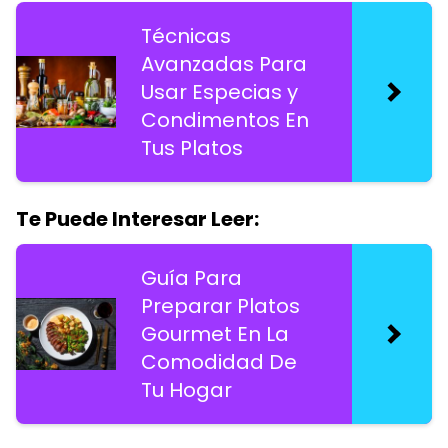
Técnicas
Avanzadas Para
Usar Especias y
Condimentos En
Tus Platos
Te Puede Interesar Leer:
Guía Para
Preparar Platos
Gourmet En La
Comodidad De
Tu Hogar