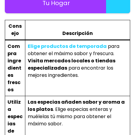
Tu Hogar
Cons
ejo
Descripción
Com
Elige productos de temporada
para
pra
obtener el máximo sabor y frescura.
ingre
Visita mercados locales o tiendas
dient
especializadas
para encontrar los
es
mejores ingredientes.
fresc
os
Utiliz
Las especias añaden sabor y aroma a
a
los platos
. Elige especias enteras y
espec
muélelas tú mismo para obtener el
ias
máximo sabor.
de