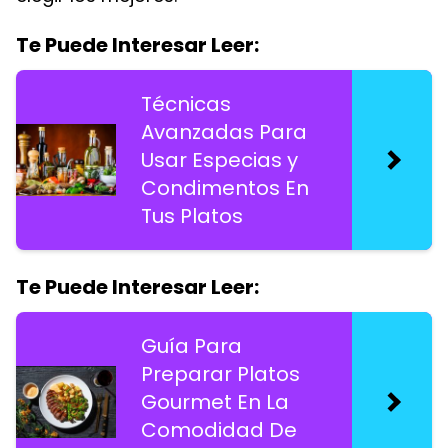
Te Puede Interesar Leer:
Técnicas
Avanzadas Para
Usar Especias y
Condimentos En
Tus Platos
Te Puede Interesar Leer:
Guía Para
Preparar Platos
Gourmet En La
Comodidad De