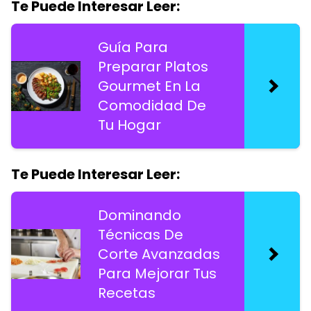
Te Puede Interesar Leer:
Guía Para
Preparar Platos
Gourmet En La
Comodidad De
Tu Hogar
Te Puede Interesar Leer:
Dominando
Técnicas De
Corte Avanzadas
Para Mejorar Tus
Recetas