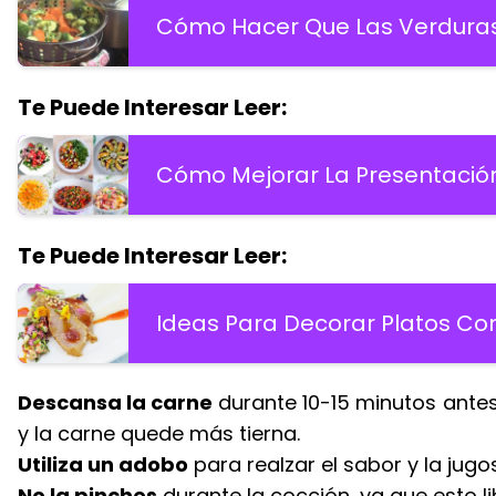
Cómo Hacer Que Las Verdura
Te Puede Interesar Leer:
Cómo Mejorar La Presentación
Te Puede Interesar Leer:
Ideas Para Decorar Platos Con
Descansa la carne
durante 10-15 minutos antes 
y la carne quede más tierna.
Utiliza un adobo
para realzar el sabor y la jugo
No la pinches
durante la cocción, ya que esto li