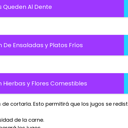
s Queden Al Dente
 De Ensaladas y Platos Fríos
 Hierbas y Flores Comestibles
de cortarla. Esto permitirá que los jugos se redis
sidad de la carne.
berará los jugos.