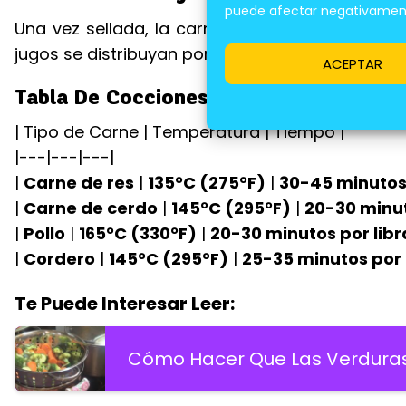
puede afectar negativamente
Una vez sellada, la carne debe cocinarse a fu
jugos se distribuyan por toda la pieza.
ACEPTAR
Tabla De Cocciones:
| Tipo de Carne | Temperatura | Tiempo |
|---|---|---|
|
Carne de res
|
135°C (275°F)
|
30-45 minutos 
|
Carne de cerdo
|
145°C (295°F)
|
20-30 minut
|
Pollo
|
165°C (330°F)
|
20-30 minutos por libr
|
Cordero
|
145°C (295°F)
|
25-35 minutos por 
Te Puede Interesar Leer:
Cómo Hacer Que Las Verdura