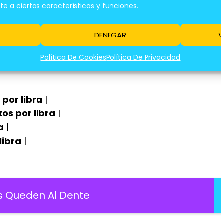
 a ciertas características y funciones.
ego lento para asegurar una cocción uniforme y 
DENEGAR
Política De Cookies
Política De Privacidad
por libra
|
os por libra
|
a
|
libra
|
s Queden Al Dente