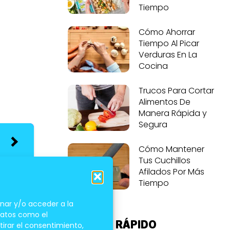
Tiempo
Cómo Ahorrar
Tiempo Al Picar
Verduras En La
Cocina
Trucos Para Cortar
Alimentos De
Manera Rápida y
Segura
Cómo Mantener
Tus Cuchillos
Afilados Por Más
 costra
Tiempo
nar y/o acceder a la
 datos como el
ACCESO RÁPIDO
tirar el consentimiento,