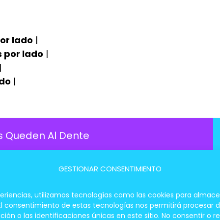
or lado
|
s por lado
|
|
ado
|
s Queden Al Dente
GESTIONAR CONSENTIMIENTO
rne por completo en este paso, solo busca una
periencias, utilizamos tecnologías como las cookies para almace
 El consentimiento de estas tecnologías nos permitirá procesar
to De La Jugosidad
 o las identificaciones únicas en este sitio. No consentir o re