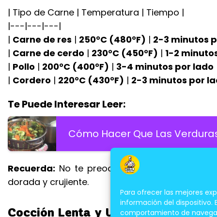
| Tipo de Carne | Temperatura | Tiempo |
|---|---|---|
|
Carne de res
|
250°C (480°F)
|
2-3 minutos p
|
Carne de cerdo
|
230°C (450°F)
|
1-2 minuto
|
Pollo
|
200°C (400°F)
|
3-4 minutos por lado
|
Cordero
|
220°C (430°F)
|
2-3 minutos por l
Te Puede Interesar Leer:
Cómo Hacer Que Las Verdura
Recuerda:
No te preocupes por cocinar la ca
dorada y crujiente.
Para ofrecer las mejores ex
información del dispositivo.
Cocción Lenta y Uniforme: El Secre
comportamiento de navegación