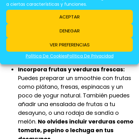
a ciertas características y funciones.
Desayunos Saludables En España
ACEPTAR
En España, donde la cultura gastronómica es
tan rica, hay muchas opciones para preparar
DENEGAR
desayunos saludables que te llenen de
VER PREFERENCIAS
energía para el día. Aquí te presentamos
algunas técnicas sencillas:
Política De Cookies
Política De Privacidad
Incorpora frutas y verduras frescas:
Puedes preparar un smoothie con frutas
como plátano, fresas, espinacas y un
poco de yogur natural. También puedes
añadir una ensalada de frutas a tu
desayuno, o una rodaja de sandía o
melón.
No olvides incluir verduras como
tomate, pepino o lechuga en tus
desayunos.