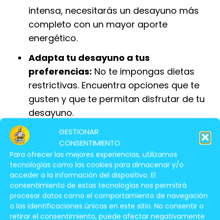
intensa, necesitarás un desayuno más
completo con un mayor aporte
energético.
Adapta tu desayuno a tus
preferencias:
No te impongas dietas
restrictivas. Encuentra opciones que te
gusten y que te permitan disfrutar de tu
desayuno.
GESTIONAR
CONSENTIMIENTO
¿Qué Se Puede Hacer Para Un
Para ofrecer las mejores experiencias, utilizamos
Desayuno Saludable?
tecnologías como las cookies para almacenar y/o
acceder a la información del dispositivo. El
consentimiento de estas tecnologías nos permitirá
procesar datos como el comportamiento de navegación
o las identificaciones únicas en este sitio. No consentir o
retirar el consentimiento, puede afectar negativamente
Técnicas Sencillas Para Preparar