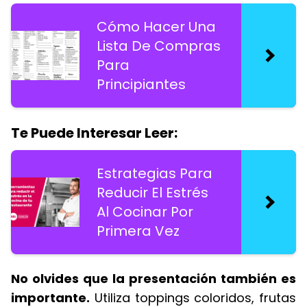
Cómo Hacer Una
Lista De Compras
Para
Principiantes
Te Puede Interesar Leer:
Estrategias Para
Reducir El Estrés
Al Cocinar Por
Primera Vez
No olvides que la presentación también es
importante.
Utiliza toppings coloridos, frutas