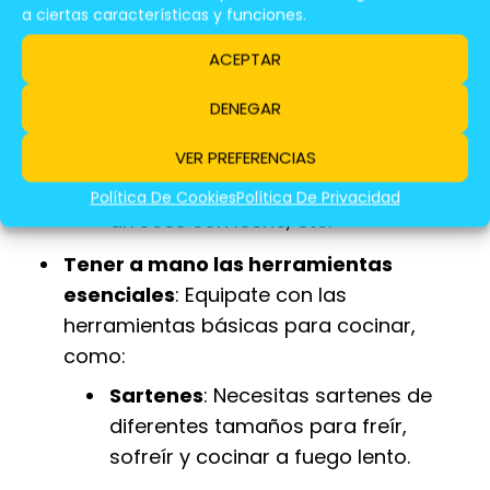
a ciertas características y funciones.
Patatas
: Un alimento básico en la
cocina española, ideal para
ACEPTAR
acompañar platos de carne,
DENEGAR
pescado o verdura.
Arroz
: Otro ingrediente fundamental,
VER PREFERENCIAS
se utiliza para preparar paellas,
Política De Cookies
Política De Privacidad
arroces con leche, etc.
Tener a mano las herramientas
esenciales
: Equipate con las
herramientas básicas para cocinar,
como:
Sartenes
: Necesitas sartenes de
diferentes tamaños para freír,
sofreír y cocinar a fuego lento.