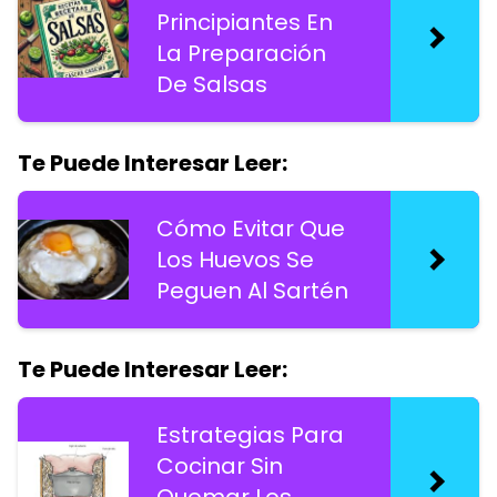
Principiantes En
La Preparación
De Salsas
Te Puede Interesar Leer:
Cómo Evitar Que
Los Huevos Se
Peguen Al Sartén
Te Puede Interesar Leer:
Estrategias Para
Cocinar Sin
Quemar Los