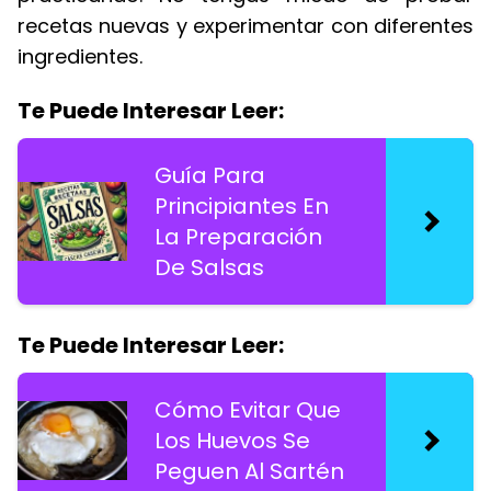
recetas nuevas y experimentar con diferentes
ingredientes.
Te Puede Interesar Leer:
Guía Para
Principiantes En
La Preparación
De Salsas
Te Puede Interesar Leer:
Cómo Evitar Que
Los Huevos Se
Peguen Al Sartén