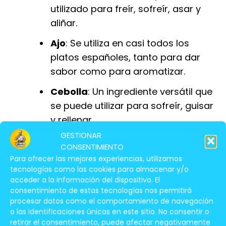
utilizado para freír, sofreír, asar y
aliñar.
Ajo
: Se utiliza en casi todos los
platos españoles, tanto para dar
sabor como para aromatizar.
Cebolla
: Un ingrediente versátil que
se puede utilizar para sofreír, guisar
y rellenar.
GESTIONAR
Tomate
: Base de muchas salsas y
CONSENTIMIENTO
guisos españoles, como el
Para ofrecer las mejores experiencias, utilizamos
gazpacho
o la
salsa de tomate
.
tecnologías como las cookies para almacenar y/o
acceder a la información del dispositivo. El
Pimiento
: Disponibles en rojo, verde
consentimiento de estas tecnologías nos permitirá
procesar datos como el comportamiento de navegación
y amarillo, se utilizan para sofreír,
o las identificaciones únicas en este sitio. No consentir o
asar y rellenar.
retirar el consentimiento, puede afectar negativamente