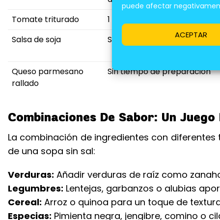
puede afectar negativamente
Tomate triturado
1 minuto de cocción
ACEPTAR
Salsa de soja
Sin tiempo de preparación
Queso parmesano
Sin tiempo de preparación
rallado
Combinaciones De Sabor: Un Juego 
La combinación de ingredientes con diferentes t
de una sopa sin sal:
Verduras:
Añadir verduras de raíz como zanaho
Legumbres:
Lentejas, garbanzos o alubias apor
Cereal:
Arroz o quinoa para un toque de textura 
Especias:
Pimienta negra, jengibre, comino o ci