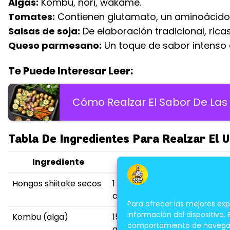
Algas:
Kombu, nori, wakame.
Tomates:
Contienen glutamato, un aminoácido
Salsas de soja:
De elaboración tradicional, rica
Queso parmesano:
Un toque de sabor intenso 
Te Puede Interesar Leer:
Cómo Realzar El Sabor De La
Tabla De Ingredientes Para Realzar El 
Ingrediente
Tiempo de preparación
Hongos shiitake secos
1 hora de remojo en agua
caliente
Para ofrecer las mejores ex
información del dispositivo.
Kombu (alga)
15 minutos de remojo en
comportamiento de navegación
agua fría