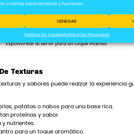
 a ciertas características y funciones.
Añadir al final de la cocción para un toque ácido y uma
DENEGAR
Añadir unas gotas al final de la cocción, ajustando la c
al gusto.
Política De Cookies
Política De Privacidad
Espolvorear al servir para un toque intenso.
De Texturas
exturas y sabores puede realzar la experiencia g
rias, patatas o nabos para una base rica.
tan proteínas y sabor.
y nutrientes.
lantro para un toque aromático.