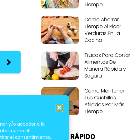
Tiempo
Cómo Ahorrar
Tiempo Al Picar
Verduras En La
Cocina
Trucos Para Cortar
Alimentos De
Manera Rápida y
Segura
Cómo Mantener
Tus Cuchillos
Afilados Por Más
Tiempo
nar y/o acceder a la
 datos como el
u antes
ACCESO RÁPIDO
tirar el consentimiento,