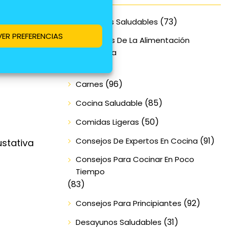
mi.
(73)
Alimentos Saludables
VER PREFERENCIAS
Beneficios De La Alimentación
antidad
Equilibrada
(70)
(96)
Carnes
(85)
Cocina Saludable
(50)
Comidas Ligeras
(91)
Consejos De Expertos En Cocina
ustativa
Consejos Para Cocinar En Poco
Tiempo
(83)
(92)
Consejos Para Principiantes
(31)
Desayunos Saludables