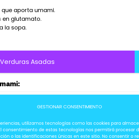
 que aporta umami.
s en glutamato.
a la sopa.
s Verduras Asadas
Umami:
Uso en la sopa
GESTIONAR CONSENTIMIENTO
Añadir el agua de remojo y los hongos a la sopa.
periencias, utilizamos tecnologías como las cookies para almace
 El consentimiento de estas tecnologías nos permitirá procesar
Añadir el agua de remojo a la sopa, retirando el komb
 o las identificaciones únicas en este sitio. No consentir o re
de servir.