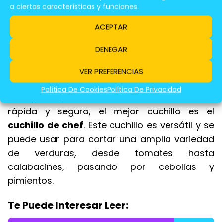
a ciertas características y funciones.
Receta De
Shawarma De
ACEPTAR
Pollo Con Sabor
DENEGAR
Tradicional
VER PREFERENCIAS
Política De Cookies
Política De Privacidad
En España, para cortar verduras de manera
rápida y segura, el mejor cuchillo es el
cuchillo de chef
. Este cuchillo es versátil y se
puede usar para cortar una amplia variedad
de verduras, desde tomates hasta
calabacines, pasando por cebollas y
pimientos.
Te Puede Interesar Leer: