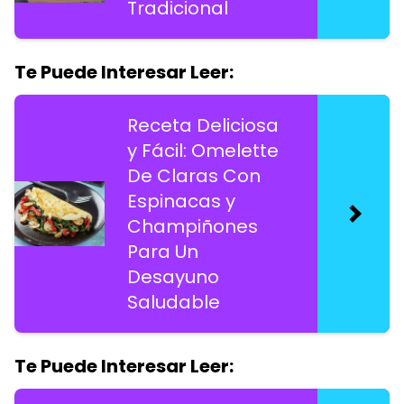
Tradicional
Te Puede Interesar Leer:
Receta Deliciosa
y Fácil: Omelette
De Claras Con
Espinacas y
Champiñones
Para Un
Desayuno
Saludable
Te Puede Interesar Leer: