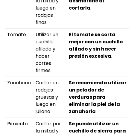
la mitad y
desmorone al
luego en
cortarla
.
rodajas
finas
Tomate
Utilizar un
El tomate se corta
cuchillo
mejor con un cuchillo
afilado y
afilado y sin hacer
hacer
presión excesiva
.
cortes
firmes
Zanahoria
Cortar en
Se recomienda utilizar
rodajas
un pelador de
gruesas y
verduras para
luego en
eliminar la piel de la
juliana
zanahoria
.
Pimiento
Cortar por
Se puede utilizar un
la mitad y
cuchillo de sierra para