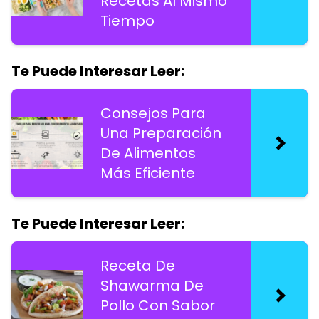
Recetas Al Mismo
Tiempo
Te Puede Interesar Leer:
Consejos Para
Una Preparación
De Alimentos
Más Eficiente
Te Puede Interesar Leer:
Receta De
Shawarma De
Pollo Con Sabor