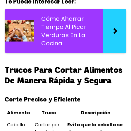
Te Puede Interesar Leer:
Cómo Ahorrar
Tiempo Al Picar
Verduras En La
Cocina
Trucos Para Cortar Alimentos
De Manera Rápida y Segura
Corte Preciso y Eficiente
Alimento
Truco
Descripción
Cebolla
Cortar por
Evita que la cebolla se