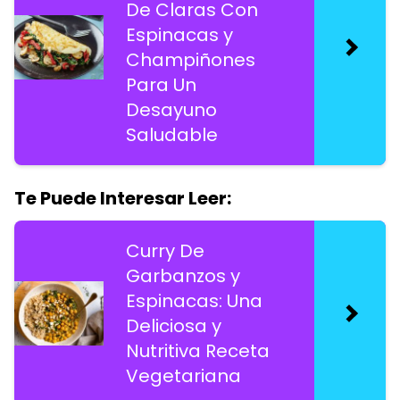
De Claras Con
Espinacas y
Champiñones
Para Un
Desayuno
Saludable
Te Puede Interesar Leer:
Curry De
Garbanzos y
Espinacas: Una
Deliciosa y
Nutritiva Receta
Vegetariana