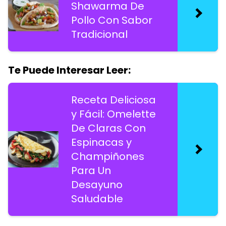
Shawarma De
Pollo Con Sabor
Tradicional
Te Puede Interesar Leer:
Receta Deliciosa
y Fácil: Omelette
De Claras Con
Espinacas y
Champiñones
Para Un
Desayuno
Saludable