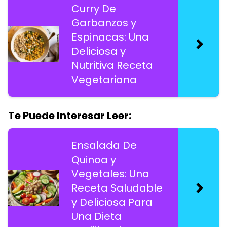
Curry De
Garbanzos y
Espinacas: Una
Deliciosa y
Nutritiva Receta
Vegetariana
Te Puede Interesar Leer:
Ensalada De
Quinoa y
Vegetales: Una
Receta Saludable
y Deliciosa Para
Una Dieta