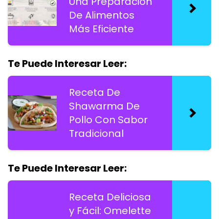
Una Preparación
De Alimentos
Más Eficiente
Te Puede Interesar Leer:
Receta De
Shawarma De
Pollo Con Sabor
Tradicional
Te Puede Interesar Leer:
Receta Deliciosa
y Fácil: Omelette