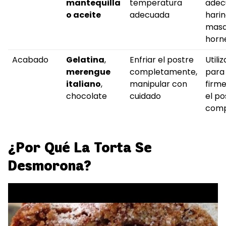
mantequilla
temperatura
adec
o aceite
adecuada
harin
masa
horn
Acabado
Gelatina
,
Enfriar el postre
Utili
merengue
completamente,
para
italiano
,
manipular con
firme
chocolate
cuidado
el po
comp
¿Por Qué La Torta Se
Desmorona?