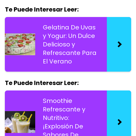
Te Puede Interesar Leer:
Gelatina De Uvas
y Yogur: Un Dulce
Delicioso y
Refrescante Para
El Verano
Te Puede Interesar Leer:
Smoothie
Refrescante y
Nutritivo:
¡Explosión De
Sabores De