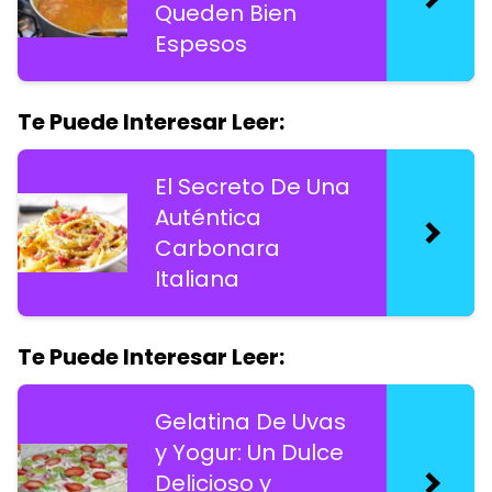
Queden Bien
Espesos
Te Puede Interesar Leer:
El Secreto De Una
Auténtica
Carbonara
Italiana
Te Puede Interesar Leer:
Gelatina De Uvas
y Yogur: Un Dulce
Delicioso y