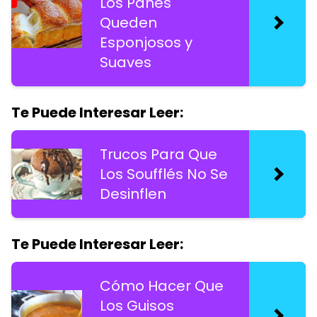
Los Panes
Queden
Esponjosos y
Suaves
Te Puede Interesar Leer:
Trucos Para Que
Los Soufflés No Se
Desinflen
Te Puede Interesar Leer:
Cómo Hacer Que
Los Guisos