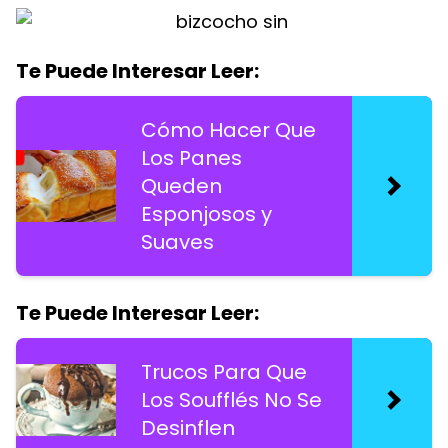
Te Puede Interesar Leer:
Cómo Hacer Que
Los Panes
Queden
Esponjosos y
Suaves
Te Puede Interesar Leer:
Trucos Para Que
Los Soufflés No Se
Desinflen