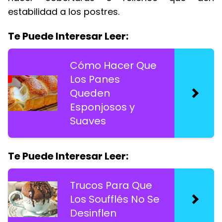
estabilidad a los postres.
Te Puede Interesar Leer:
Cómo Hacer Que
Los Panes
Queden
Esponjosos y
Suaves
Te Puede Interesar Leer:
Trucos Para Que
Los Soufflés No Se
Desinflen