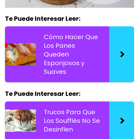
Te Puede Interesar Leer:
Cómo Hacer Que
Los Panes
Queden
Esponjosos y
Suaves
Te Puede Interesar Leer:
Trucos Para Que
Los Soufflés No Se
Desinflen