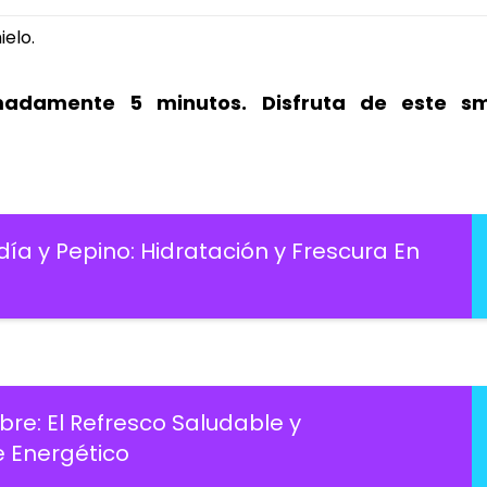
ielo.
madamente 5 minutos.
Disfruta de este s
a y Pepino: Hidratación y Frescura En
re: El Refresco Saludable y
e Energético