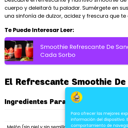
cuerpo y deleitará tu paladar. Sumérgete en s
una sinfonía de dulzor, acidez y frescura que t
Te Puede Interesar Leer:
Smoothie Refrescante De Sandí
Cada Sorbo
El Refrescante Smoothie De
Ingredientes Para Un Smoothie De 
Para ofrecer las mejores ex
Ingrediente
información del dispositivo.
comportamiento de navegación
Melón (sin piel y sin semillas)