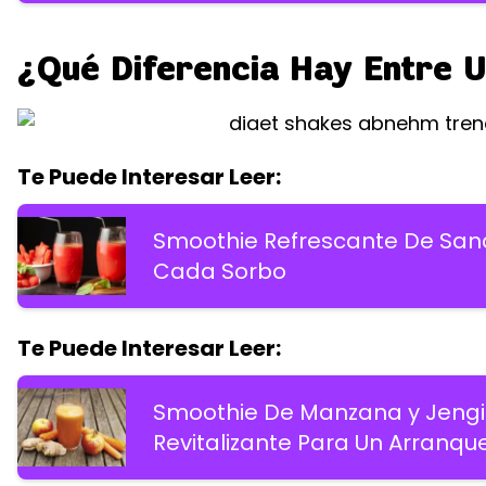
¿Qué Diferencia Hay Entre 
Te Puede Interesar Leer:
Smoothie Refrescante De Sandí
Cada Sorbo
Te Puede Interesar Leer:
Smoothie De Manzana y Jengib
Revitalizante Para Un Arranqu