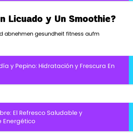
Un Licuado y Un Smoothie?
a y Pepino: Hidratación y Frescura En
re: El Refresco Saludable y
e Energético