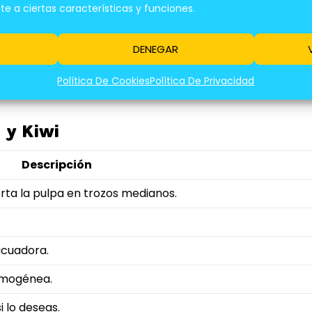
 a ciertas características y funciones.
1 unidad
DENEGAR
100 ml
Política De Cookies
Política De Privacidad
1 cucharadita
 y Kiwi
Descripción
corta la pulpa en trozos medianos.
licuadora.
omogénea.
i lo deseas.