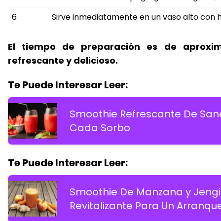
6
Sirve inmediatamente en un vaso alto con h
El tiempo de preparación es de aproxi
refrescante y delicioso.
Te Puede Interesar Leer:
Smoothie Refrescante De Sandí
Cada Sorbo
Te Puede Interesar Leer:
Smoothie De Manzana y Jengib
Revitalizante Para Un Arranqu