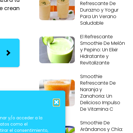
Refrescante De
ue crean
Durazno y Yogur
Para Un Verano
Saludable
El Refrescante
Smoothie De Melón
y Pepino: Un Elixir
Hidratante y
Revitalizante
Smoothie
Refrescante De
Naranja y
Zanahoria: Un
Delicioso Impulso
De Vitamina C
nar y/o acceder a la
Smoothie De
 datos como el
Arándanos y Chía:
tirar el consentimiento,