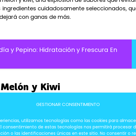
us ingredientes cuidadosamente seleccionados, q
e dejará con ganas de más.
a y Pepino: Hidratación y Frescura En
 Melón y Kiwi
GESTIONAR CONSENTIMIENTO
Melón y Kiwi Refrescante
periencias, utilizamos tecnologías como las cookies para almace
Cantidad
 El consentimiento de estas tecnologías nos permitirá procesar
 o las identificaciones únicas en este sitio. No consentir o re
200 gramos