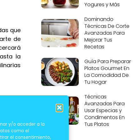
Yogures y Más
Dominando
Técnicas De Corte
adas que
Avanzadas Para
 arte de
Mejorar Tus
Recetas
cercará
asta la
Guía Para Preparar
inarias
Platos Gourmet En
La Comodidad De
Tu Hogar
Técnicas
Avanzadas Para
Usar Especias y
Condimentos En
 postre.
Tus Platos
nar y/o acceder a la
 datos como el
tirar el consentimiento,