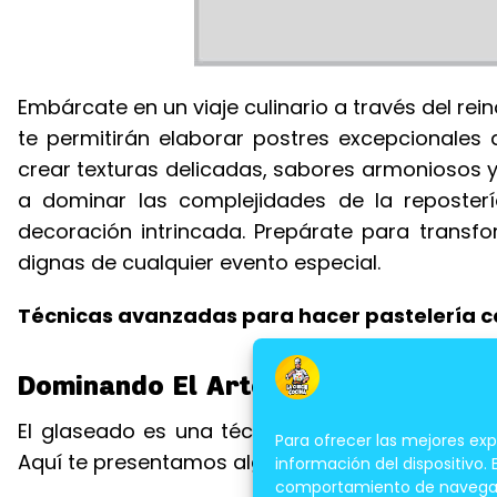
Embárcate en un viaje culinario a través del re
te permitirán elaborar postres excepcionales 
crear texturas delicadas, sabores armoniosos 
a dominar las complejidades de la reposter
decoración intrincada. Prepárate para transf
dignas de cualquier evento especial.
Técnicas avanzadas para hacer pastelería c
Dominando El Arte Del Glaseado y 
El glaseado es una técnica fundamental para d
Para ofrecer las mejores ex
Aquí te presentamos algunos consejos para con
información del dispositivo.
comportamiento de navegación