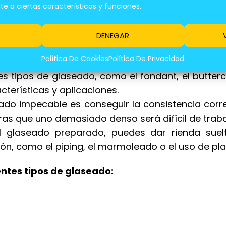
 a ciertas características y funciones.
DENEGAR
 En La Cocción a La Parrilla
Política De Cookies
Política De Privacidad
es tipos de glaseado, como el fondant, el butte
cterísticas y aplicaciones.
ado impecable es conseguir la consistencia corr
ras que uno demasiado denso será difícil de traba
 glaseado preparado, puedes dar rienda suel
n, como el piping, el marmoleado o el uso de plan
ntes tipos de glaseado: