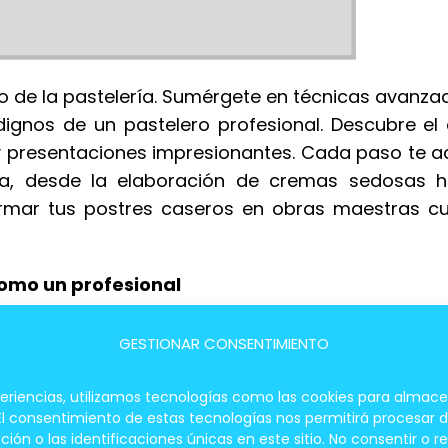
ino de la pastelería. Sumérgete en técnicas avanz
dignos de un pastelero profesional. Descubre el
y presentaciones impresionantes. Cada paso te a
ía, desde la elaboración de cremas sedosas h
ormar tus postres caseros en obras maestras cul
omo un profesional
La Decoración
GESTIONAR CONSENTIMIENTO
ar un toque final perfecto a cualquier pastel o
periencias, utilizamos tecnologías como las cookies para almace
vertirte en un maestro del glaseado:
 El consentimiento de estas tecnologías nos permitirá procesar
 o las identificaciones únicas en este sitio. No consentir o re