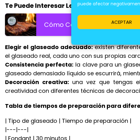
puede afectar negativamente
Te Puede Interesar Leer:
ACEPTAR
Cómo Controlar La Temperatura
Elegir el glaseado adecuado:
existen diferent
el glaseado real, cada uno con sus propias cara
Consistencia perfecta:
la clave para un glase
glaseado demasiado líquido se escurrirá, mient
Decoración creativa:
una vez que tengas el
creatividad con diferentes técnicas de decoració
Tabla de tiempos de preparación para difere
| Tipo de glaseado | Tiempo de preparación |
|---|---|
| Fondant | 30 minutos |