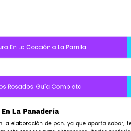
 En La Cocción a La Parrilla
os Rosados: Guía Completa
 En La Panadería
 la elaboración de pan, ya que aporta sabor, te