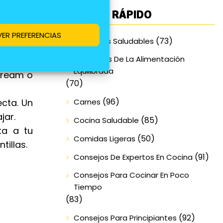
ACCESO RÁPIDO
VER PREFERENCIAS
(73)
Alimentos Saludables
Beneficios De La Alimentación
Equilibrada
rcream o
(70)
(96)
Carnes
ecta. Un
jar.
(85)
Cocina Saludable
ta a tu
(50)
Comidas Ligeras
tillas.
(91)
Consejos De Expertos En Cocina
Consejos Para Cocinar En Poco
Tiempo
(83)
(92)
Consejos Para Principiantes