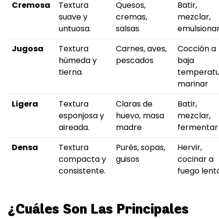
Cremosa
Textura
Quesos,
Batir,
suave y
cremas,
mezclar,
untuosa.
salsas
emulsiona
Jugosa
Textura
Carnes, aves,
Cocción a
húmeda y
pescados
baja
tierna.
temperatu
marinar
Ligera
Textura
Claras de
Batir,
esponjosa y
huevo, masa
mezclar,
aireada.
madre
fermentar
Densa
Textura
Purés, sopas,
Hervir,
compacta y
guisos
cocinar a
consistente.
fuego lent
¿Cuáles Son Las Principales