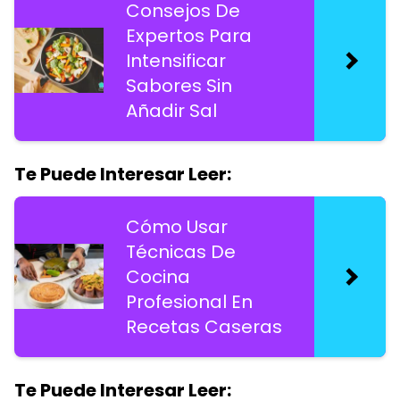
Consejos De
Expertos Para
Intensificar
Sabores Sin
Añadir Sal
Te Puede Interesar Leer:
Cómo Usar
Técnicas De
Cocina
Profesional En
Recetas Caseras
Te Puede Interesar Leer: