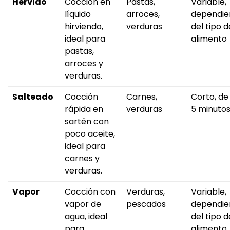
Hervido
Cocción en
Pastas,
Variable,
líquido
arroces,
dependie
hirviendo,
verduras
del tipo d
ideal para
alimento
pastas,
arroces y
verduras.
Salteado
Cocción
Carnes,
Corto, de
rápida en
verduras
5 minuto
sartén con
poco aceite,
ideal para
carnes y
verduras.
Vapor
Cocción con
Verduras,
Variable,
vapor de
pescados
dependie
agua, ideal
del tipo d
para
alimento