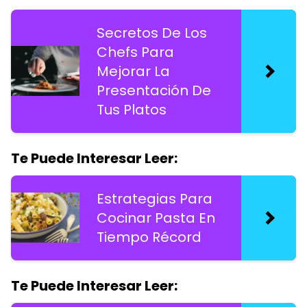
Secretos De Los
Chefs Para
Mejorar La
Presentación De
Tus Platos
Te Puede Interesar Leer:
Estrategias Para
Cocinar Pasta En
Tiempo Récord
Te Puede Interesar Leer: