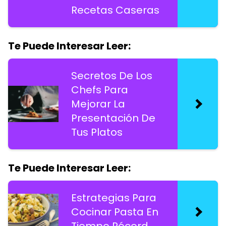
Recetas Caseras
Te Puede Interesar Leer:
Secretos De Los
Chefs Para
Mejorar La
Presentación De
Tus Platos
Te Puede Interesar Leer:
Estrategias Para
Cocinar Pasta En