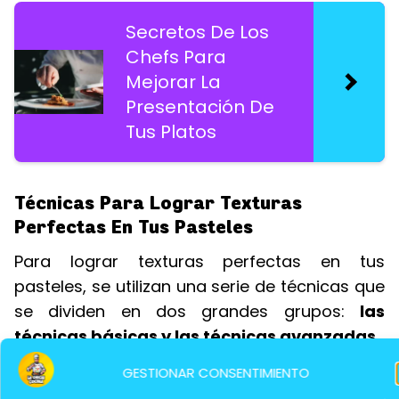
Secretos De Los
Chefs Para
Mejorar La
Presentación De
Tus Platos
Técnicas Para Lograr Texturas
Perfectas En Tus Pasteles
Para lograr texturas perfectas en tus
pasteles, se utilizan una serie de técnicas que
se dividen en dos grandes grupos:
las
técnicas básicas y las técnicas avanzadas
.
GESTIONAR CONSENTIMIENTO
Las técnicas básicas
son las que se utilizan