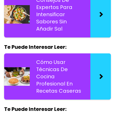
Consejos De
Expertos Para
Intensificar
Sabores Sin
Añadir Sal
Te Puede Interesar Leer:
Cómo Usar
Técnicas De
Cocina
Profesional En
Recetas Caseras
Te Puede Interesar Leer: