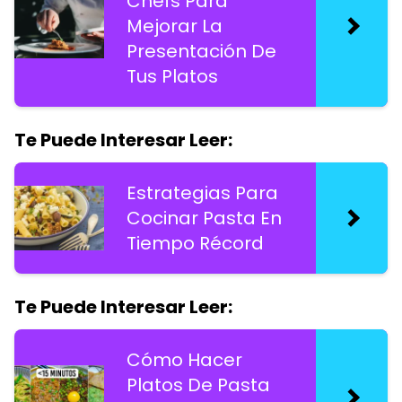
Chefs Para
Mejorar La
Presentación De
Tus Platos
Te Puede Interesar Leer:
Estrategias Para
Cocinar Pasta En
Tiempo Récord
Te Puede Interesar Leer:
Cómo Hacer
Platos De Pasta