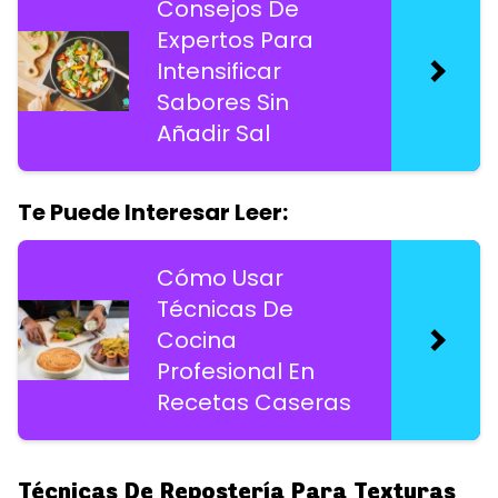
Consejos De
Expertos Para
Intensificar
Sabores Sin
Añadir Sal
Te Puede Interesar Leer:
Cómo Usar
Técnicas De
Cocina
Profesional En
Recetas Caseras
Técnicas De Repostería Para Texturas