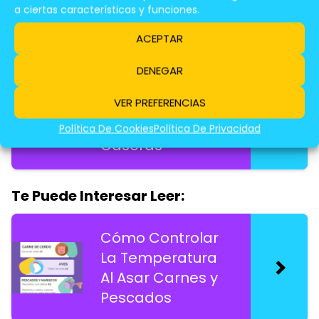
a ciertas características y funciones.
Te Puede Interesar Leer:
ACEPTAR
Cocina Molecular:
DENEGAR
Cómo Usar
VER PREFERENCIAS
Nitrógeno Líquido
En Recetas
Política De Cookies
Política De Privacidad
Caseras
Te Puede Interesar Leer:
Cómo Controlar
La Temperatura
Al Asar Carnes y
Pescados