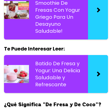
Smoothie De
Fresas Con Yogur
Griego Para Un
Desayuno
Saludable!
Te Puede Interesar Leer:
Batido De Fresa y
Yogur: Una Delicia
Saludable y
Refrescante
¿Qué Significa "De Fresa y De Coco"?