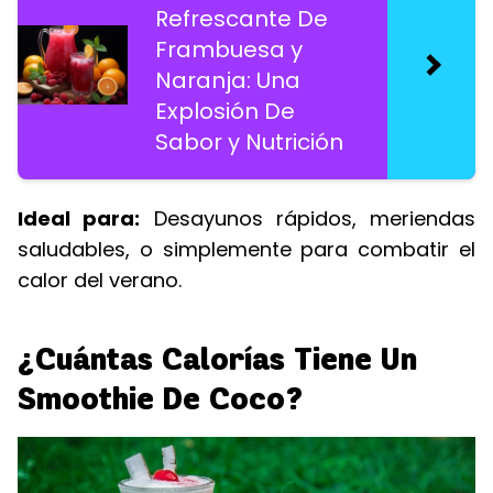
Refrescante De
Frambuesa y
Naranja: Una
Explosión De
Sabor y Nutrición
Ideal para:
Desayunos rápidos, meriendas
saludables, o simplemente para combatir el
calor del verano.
¿Cuántas Calorías Tiene Un
Smoothie De Coco?