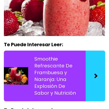
Te Puede Interesar Leer:
Smoothie
Refrescante De
Frambuesa y
Naranja: Una
Explosión De
Sabor y Nutrición