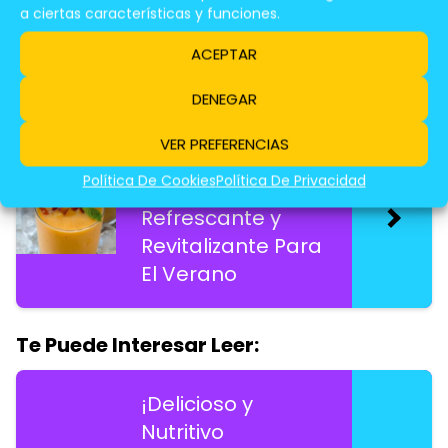
Explosión De
a ciertas características y funciones.
Sabor y Nutrición
ACEPTAR
DENEGAR
Te Puede Interesar Leer:
VER PREFERENCIAS
Smoothie De
Política De Cookies
Política De Privacidad
Durazno y Menta:
Refrescante y
Revitalizante Para
El Verano
Te Puede Interesar Leer:
¡Delicioso y
Nutritivo