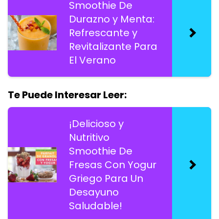
Smoothie De
Durazno y Menta:
Refrescante y
Revitalizante Para
El Verano
Te Puede Interesar Leer:
¡Delicioso y
Nutritivo
Smoothie De
Fresas Con Yogur
Griego Para Un
Desayuno
Saludable!