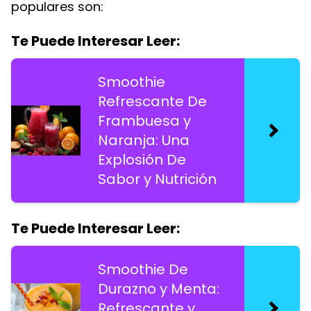
populares son:
Te Puede Interesar Leer:
Smoothie
Refrescante De
Frambuesa y
Naranja: Una
Explosión De
Sabor y Nutrición
Te Puede Interesar Leer:
Smoothie De
Durazno y Menta:
Refrescante y