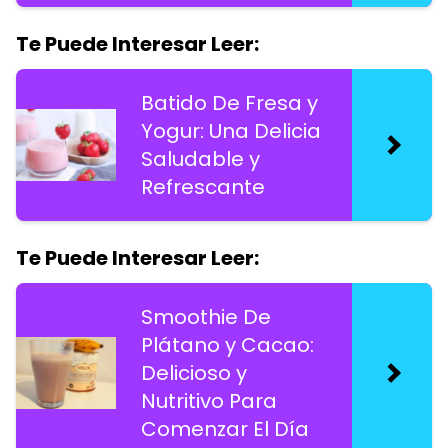
Te Puede Interesar Leer:
Batido De Fresa y
Yogur: Una Delicia
Saludable y
Refrescante
Te Puede Interesar Leer:
Smoothie De
Plátano y Cacao:
Delicioso y
Nutritivo Para
Comenzar El Día