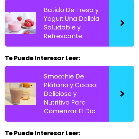
Batido De Fresa y
Yogur: Una Delicia
Saludable y
Refrescante
Te Puede Interesar Leer:
Smoothie De
Plátano y Cacao:
Delicioso y
Nutritivo Para
Comenzar El Día
Te Puede Interesar Leer: