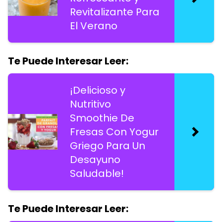
Revitalizante Para
El Verano
Te Puede Interesar Leer:
¡Delicioso y
Nutritivo
Smoothie De
Fresas Con Yogur
Griego Para Un
Desayuno
Saludable!
Te Puede Interesar Leer: