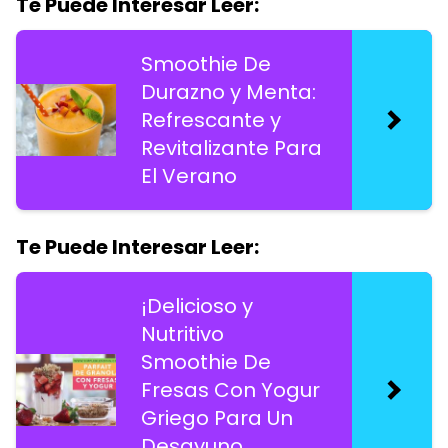
Te Puede Interesar Leer:
Smoothie De
Durazno y Menta:
Refrescante y
Revitalizante Para
El Verano
Te Puede Interesar Leer:
¡Delicioso y
Nutritivo
Smoothie De
Fresas Con Yogur
Griego Para Un
Desayuno