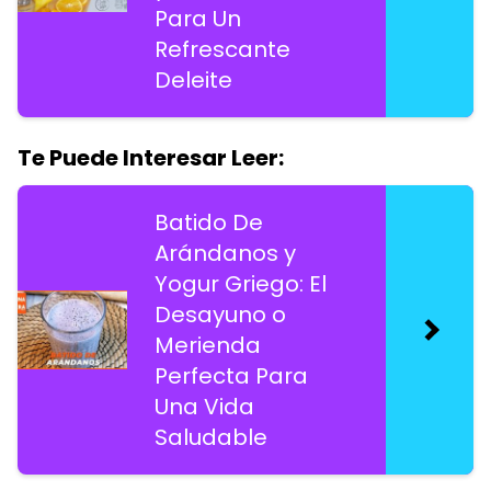
Para Un
Refrescante
Deleite
Te Puede Interesar Leer:
Batido De
Arándanos y
Yogur Griego: El
Desayuno o
Merienda
Perfecta Para
Una Vida
Saludable