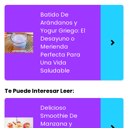
Batido De
Arándanos y
Yogur Griego: El
Desayuno o
Merienda
Perfecta Para
Una Vida
Saludable
Te Puede Interesar Leer:
Delicioso
Smoothie De
Manzana y