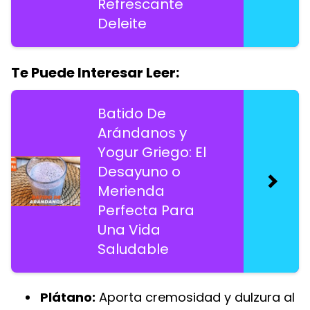
Refrescante
Deleite
Te Puede Interesar Leer:
Batido De
Arándanos y
Yogur Griego: El
Desayuno o
Merienda
Perfecta Para
Una Vida
Saludable
Plátano:
Aporta cremosidad y dulzura al