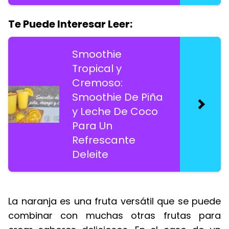
Te Puede Interesar Leer:
Smoothie
Tropical y
Cremoso:
Smoothie De Piña
y Leche De Coco
Para Un
Refrescante
Deleite
La naranja es una fruta versátil que se puede
combinar con muchas otras frutas para