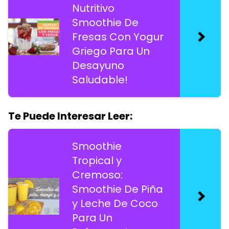
Nutritivo
Smoothie De
Fresas Con Yogur
Griego Para Un
Desayuno
Saludable!
Te Puede Interesar Leer:
Smoothie
Tropical y
Cremoso:
Smoothie De Piña
y Leche De Coco
Para Un