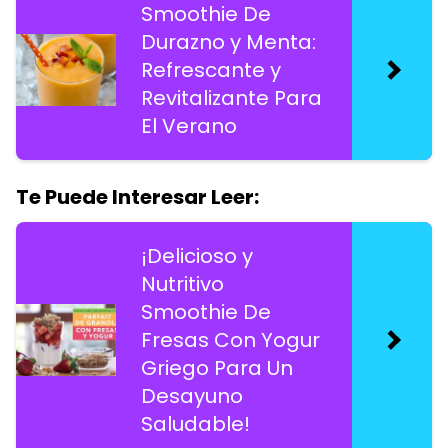
Smoothie De
Durazno y Menta:
Refrescante y
Revitalizante Para
El Verano
Te Puede Interesar Leer:
¡Delicioso y
Nutritivo
Smoothie De
Fresas Con Yogur
Griego Para Un
Desayuno
Saludable!