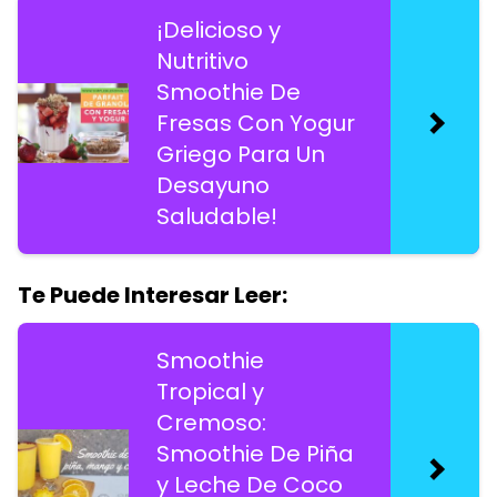
¡Delicioso y
Nutritivo
Smoothie De
Fresas Con Yogur
Griego Para Un
Desayuno
Saludable!
Te Puede Interesar Leer:
Smoothie
Tropical y
Cremoso:
Smoothie De Piña
y Leche De Coco