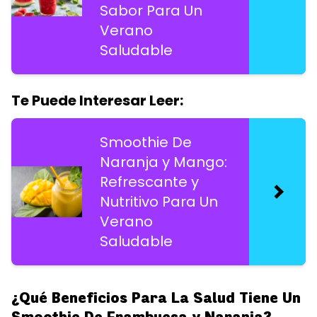
Sabor Para Un
Verano
Saludable
Te Puede Interesar Leer:
Smoothie De
Naranja y Mango:
Refrescante y
Nutritivo Para Un
Verano
Saludable
¿Qué Beneficios Para La Salud Tiene Un
Smoothie De Frambuesa y Naranja?