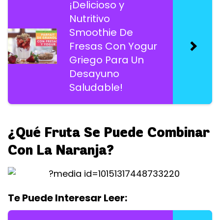
¡Delicioso y
Nutritivo
Smoothie De
Fresas Con Yogur
Griego Para Un
Desayuno
Saludable!
¿Qué Fruta Se Puede Combinar
Con La Naranja?
Te Puede Interesar Leer: