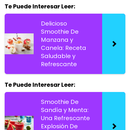
Te Puede Interesar Leer:
Delicioso
Smoothie De
Manzana y
Canela: Receta
Saludable y
Refrescante
Te Puede Interesar Leer:
Smoothie De
Sandía y Menta:
Una Refrescante
Explosión De