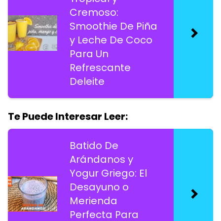
Cremoso:
Smoothie De Piña
y Leche De Coco
Para Un
Refrescante
Deleite
Te Puede Interesar Leer:
Batido De
Arándanos y
Yogur Griego: El
Desayuno o
Merienda
Perfecta Para