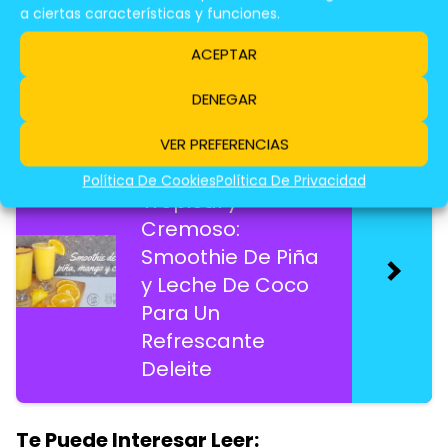
Desayuno
a ciertas características y funciones.
Saludable!
ACEPTAR
DENEGAR
Te Puede Interesar Leer:
VER PREFERENCIAS
Smoothie
Política De Cookies
Política De Privacidad
Tropical y
Cremoso:
Smoothie De Piña
y Leche De Coco
Para Un
Refrescante
Deleite
Te Puede Interesar Leer: