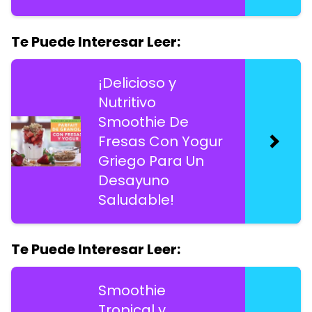
Te Puede Interesar Leer:
¡Delicioso y
Nutritivo
Smoothie De
Fresas Con Yogur
Griego Para Un
Desayuno
Saludable!
Te Puede Interesar Leer:
Smoothie
Tropical y