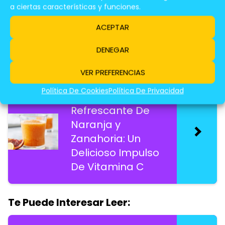
Saludable y
a ciertas características y funciones.
Cargado De
ACEPTAR
Nutrientes
DENEGAR
Te Puede Interesar Leer:
VER PREFERENCIAS
Política De Cookies
Política De Privacidad
Smoothie
Refrescante De
Naranja y
Zanahoria: Un
Delicioso Impulso
De Vitamina C
Te Puede Interesar Leer: