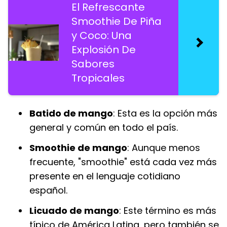
El Refrescante
Smoothie De Piña
y Coco: Una
Explosión De
Sabores
Tropicales
Batido de mango
: Esta es la opción más
general y común en todo el país.
Smoothie de mango
: Aunque menos
frecuente, "smoothie" está cada vez más
presente en el lenguaje cotidiano
español.
Licuado de mango
: Este término es más
típico de América Latina, pero también se