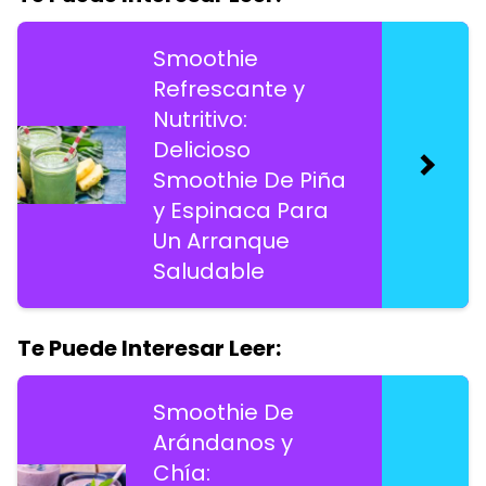
Smoothie
Refrescante y
Nutritivo:
Delicioso
Smoothie De Piña
y Espinaca Para
Un Arranque
Saludable
Te Puede Interesar Leer:
Smoothie De
Arándanos y
Chía: