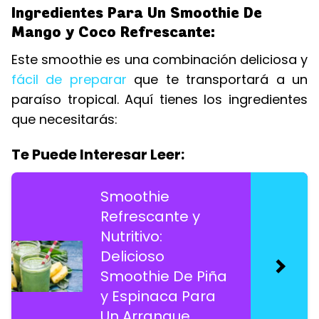
Ingredientes Para Un Smoothie De
Mango y Coco Refrescante:
Este smoothie es una combinación deliciosa y
fácil de preparar
que te transportará a un
paraíso tropical. Aquí tienes los ingredientes
que necesitarás:
Te Puede Interesar Leer:
Smoothie
Refrescante y
Nutritivo:
Delicioso
Smoothie De Piña
y Espinaca Para
Un Arranque