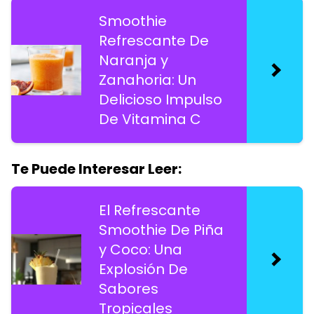
Smoothie
Refrescante De
Naranja y
Zanahoria: Un
Delicioso Impulso
De Vitamina C
Te Puede Interesar Leer:
El Refrescante
Smoothie De Piña
y Coco: Una
Explosión De
Sabores
Tropicales