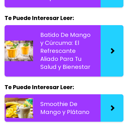
Te Puede Interesar Leer:
Batido De Mango
y Cúrcuma: El
Refrescante
Aliado Para Tu
Salud y Bienestar
Te Puede Interesar Leer:
Smoothie De
Mango y Plátano