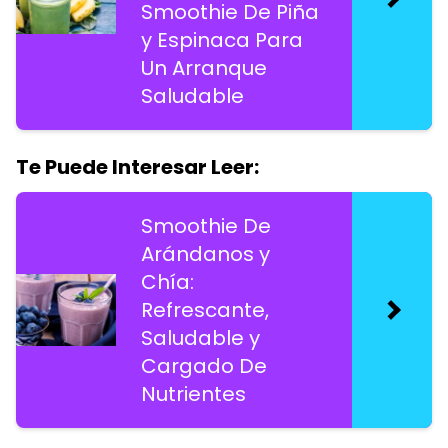
Smoothie De Piña
y Espinaca Para
Un Arranque
Saludable
Te Puede Interesar Leer:
Smoothie De
Arándanos y
Chía:
Refrescante,
Saludable y
Cargado De
Nutrientes