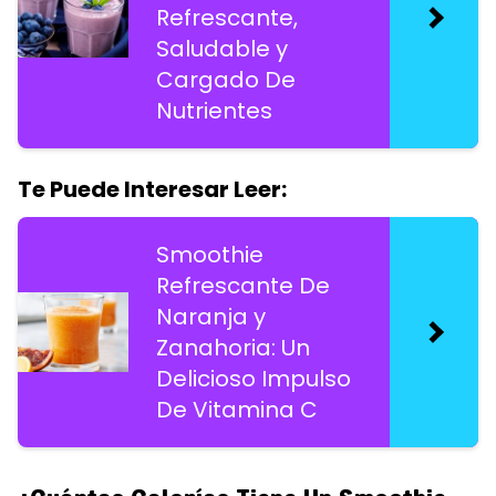
Refrescante,
Saludable y
Cargado De
Nutrientes
Te Puede Interesar Leer:
Smoothie
Refrescante De
Naranja y
Zanahoria: Un
Delicioso Impulso
De Vitamina C