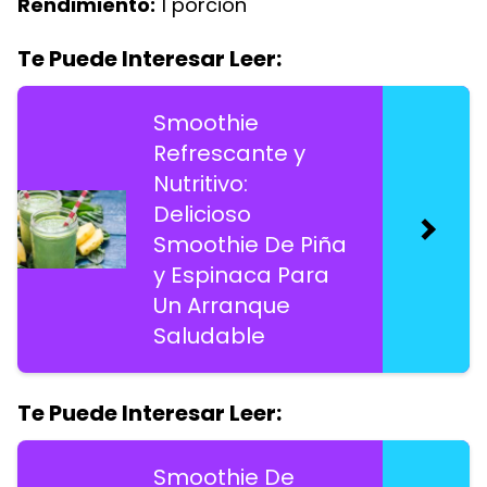
Rendimiento:
1 porción
Te Puede Interesar Leer:
Smoothie
Refrescante y
Nutritivo:
Delicioso
Smoothie De Piña
y Espinaca Para
Un Arranque
Saludable
Te Puede Interesar Leer:
Smoothie De