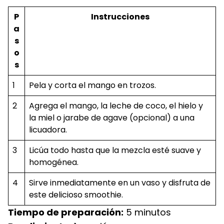
P
Instrucciones
a
s
o
s
1
Pela y corta el mango en trozos.
2
Agrega el mango, la leche de coco, el hielo y
la miel o jarabe de agave (opcional) a una
licuadora.
3
Licúa todo hasta que la mezcla esté suave y
homogénea.
4
Sirve inmediatamente en un vaso y disfruta de
este delicioso smoothie.
Tiempo de preparación:
5 minutos