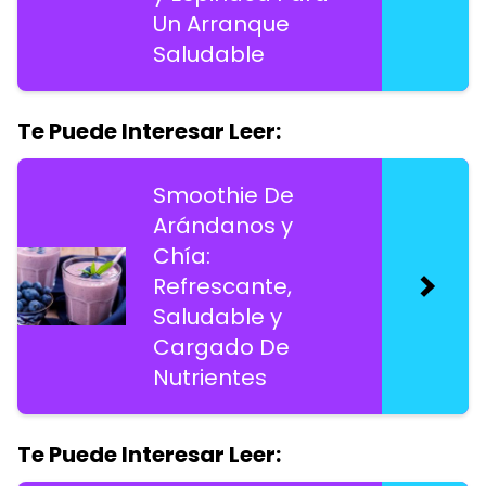
Un Arranque
Saludable
Te Puede Interesar Leer:
Smoothie De
Arándanos y
Chía:
Refrescante,
Saludable y
Cargado De
Nutrientes
Te Puede Interesar Leer: