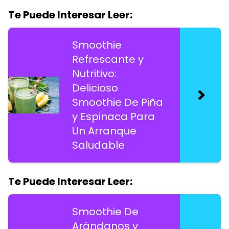
Te Puede Interesar Leer:
Smoothie
Refrescante y
Nutritivo:
Delicioso
Smoothie De Piña
y Espinaca Para
Un Arranque
Saludable
Te Puede Interesar Leer:
Smoothie De
Arándanos y