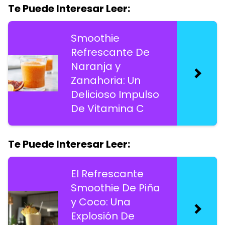
Te Puede Interesar Leer:
Smoothie
Refrescante De
Naranja y
Zanahoria: Un
Delicioso Impulso
De Vitamina C
Te Puede Interesar Leer:
El Refrescante
Smoothie De Piña
y Coco: Una
Explosión De