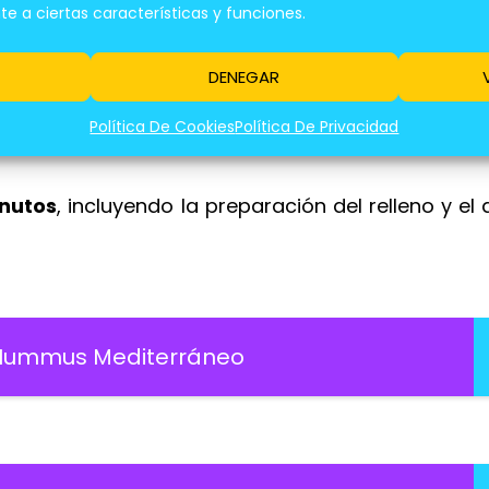
1 cucharada
 a ciertas características y funciones.
Al gusto
DENEGAR
200g
Política De Cookies
Política De Privacidad
1/2 taza
inutos
, incluyendo la preparación del relleno y e
 Hummus Mediterráneo