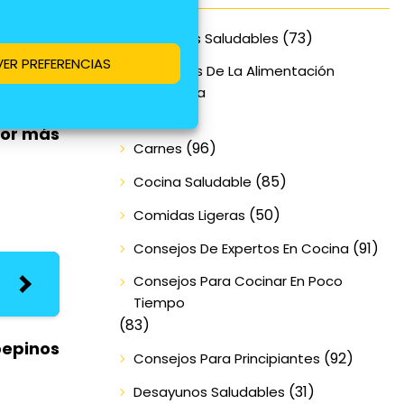
(73)
Alimentos Saludables
zar la
VER PREFERENCIAS
Beneficios De La Alimentación
Equilibrada
(70)
bor más
(96)
Carnes
(85)
Cocina Saludable
(50)
Comidas Ligeras
(91)
Consejos De Expertos En Cocina
Consejos Para Cocinar En Poco
Tiempo
(83)
pepinos
(92)
Consejos Para Principiantes
(31)
Desayunos Saludables