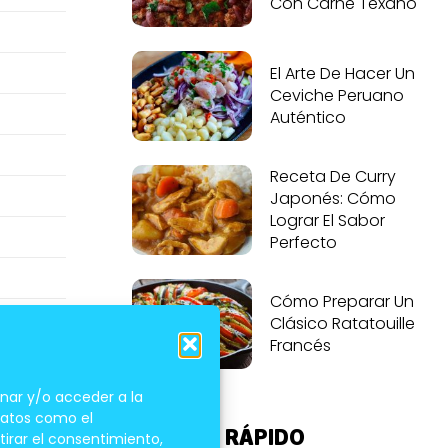
Con Carne Texano
El Arte De Hacer Un
Ceviche Peruano
Auténtico
Receta De Curry
Japonés: Cómo
Lograr El Sabor
Perfecto
Cómo Preparar Un
Clásico Ratatouille
Francés
nar y/o acceder a la
 datos como el
el zumo
ACCESO RÁPIDO
tirar el consentimiento,