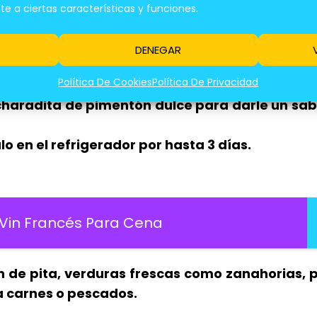
 la sal.
 a ciertas características y funciones.
omogénea y cremosa.
 añade agua fría poco a poco hasta alcan
DENEGAR
Política De Cookies
Política De Privacidad
o el comino según tu gusto.
ucharadita de pimentón dulce para darle un sa
 en el refrigerador por hasta 3 días.
 Vin Francés Para Cena
n de pita, verduras frescas como zanahorias, 
 carnes o pescados.