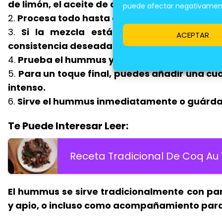
de limón, el aceite de oliva, el comino molido y
puede afectar negativamente
2.
Procesa todo hasta obtener una mezcla h
3.
Si la mezcla está demasiado espesa,
ACEPTAR
consistencia deseada.
4.
Prueba el hummus y ajusta la sal, el limón 
5.
Para un toque final, puedes añadir una c
intenso.
6.
Sirve el hummus inmediatamente o guárdalo
Te Puede Interesar Leer:
Receta Tradicional De Coq Au
El hummus se sirve tradicionalmente con pa
y apio, o incluso como acompañamiento para