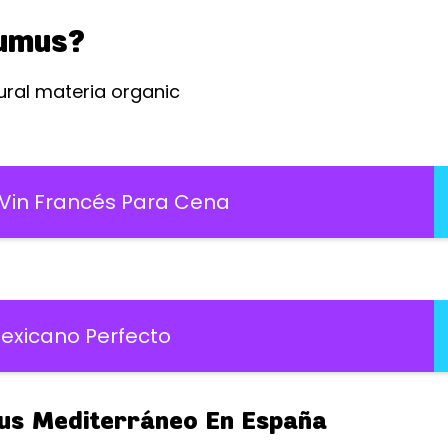
umus?
 Vin Francés Para Cena
xicano Perfecto
us Mediterráneo En España