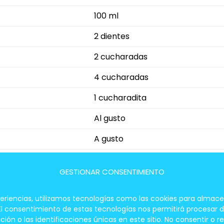
100 ml
2 dientes
2 cucharadas
4 cucharadas
1 cucharadita
Al gusto
A gusto
1 cucharadita
GESTIONAR CONSENTIMIENTO
periencias, utilizamos tecnologías como las cookies para almace
 El consentimiento de estas tecnologías nos permitirá procesar
loca los garbanzos cocidos, el tahini, el ajo, 
 o las identificaciones únicas en este sitio. No consentir o re