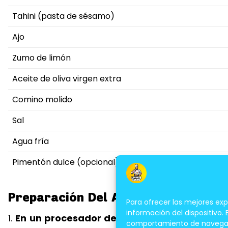
Tahini (pasta de sésamo)
Ajo
Zumo de limón
Aceite de oliva virgen extra
Comino molido
Sal
Agua fría
Pimentón dulce (opcional)
Preparación Del Auténtico Hummus
Para ofrecer las mejores ex
información del dispositivo.
1.
En un procesador de alimentos o mortero, co
comportamiento de navegación