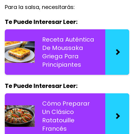
Para la salsa, necesitarás:
Te Puede Interesar Leer:
Receta Auténtica
De Moussaka
Griega Para
Principiantes
Te Puede Interesar Leer:
Cómo Preparar
Un Clásico
Ratatouille
Francés