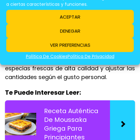
a ciertas características y funciones.
Estas son solo algunas de las especias que se
ACEPTAR
pueden encontrar en una mezcla de especias
Tikka Masala. El uso de diferentes especias y
DENEGAR
la cantidad de cada una depende de la
receta y del cocinero.
VER PREFERENCIAS
Política De Cookies
Política De Privacidad
La clave para un buen Tikka Masala es usar
especias frescas de alta calidad y ajustar las
cantidades según el gusto personal.
Te Puede Interesar Leer:
Receta Auténtica
De Moussaka
Griega Para
Principiantes