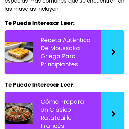
especias más comunes que se encuentran en
las masalas incluyen:
Te Puede Interesar Leer:
Receta Auténtica
De Moussaka
Griega Para
Principiantes
Te Puede Interesar Leer:
Cómo Preparar
Un Clásico
Ratatouille
Francés