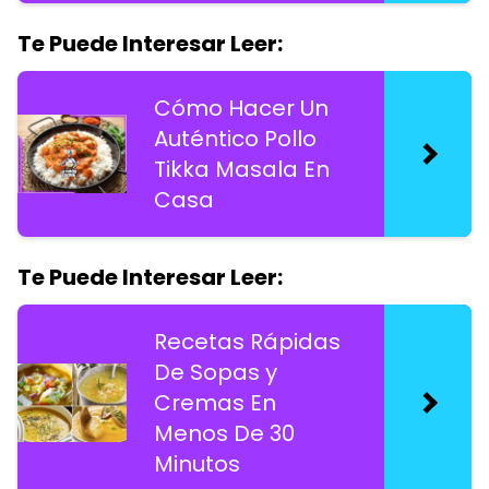
Te Puede Interesar Leer:
Cómo Hacer Un
Auténtico Pollo
Tikka Masala En
Casa
Te Puede Interesar Leer:
Recetas Rápidas
De Sopas y
Cremas En
Menos De 30
Minutos