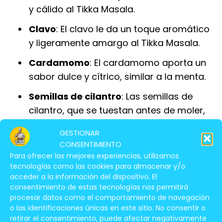
y cálido al Tikka Masala.
Clavo
: El clavo le da un toque aromático
y ligeramente amargo al Tikka Masala.
Cardamomo
: El cardamomo aporta un
sabor dulce y cítrico, similar a la menta.
Semillas de cilantro
: Las semillas de
cilantro, que se tuestan antes de moler,
le dan un sabor intenso y amargo al
GESTIONAR
Tikka Masala.
CONSENTIMIENTO
Para ofrecer las mejores experiencias, utilizamos
Cayena
: La cayena aporta un toque
tecnologías como las cookies para almacenar y/o
picante al Tikka Masala. La cantidad de
acceder a la información del dispositivo. El
cayena se ajusta al gusto, ya que
consentimiento de estas tecnologías nos permitirá
procesar datos como el comportamiento de navegación
algunas personas prefieren un Tikka
o las identificaciones únicas en este sitio. No consentir o
Masala más picante que otras.
retirar el consentimiento, puede afectar negativamente