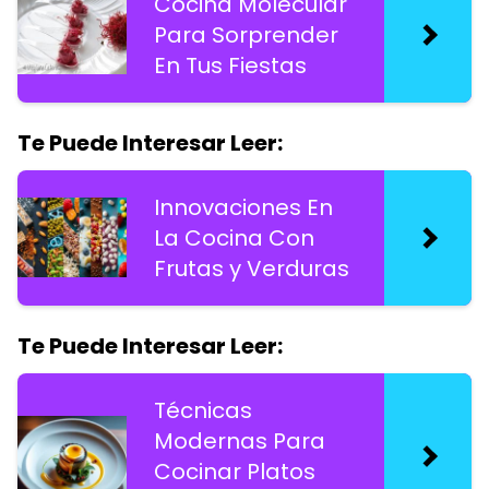
Cocina Molecular
Para Sorprender
En Tus Fiestas
Te Puede Interesar Leer:
Innovaciones En
La Cocina Con
Frutas y Verduras
Te Puede Interesar Leer:
Técnicas
Modernas Para
Cocinar Platos