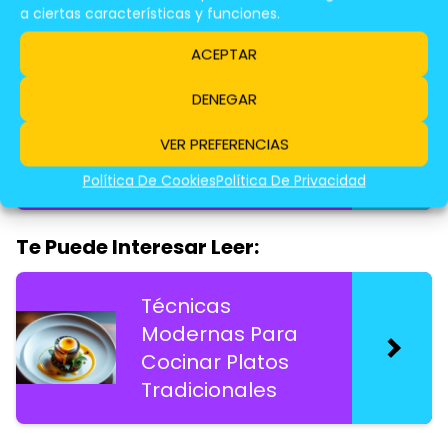
a ciertas características y funciones.
ACEPTAR
Te Puede Interesar Leer:
DENEGAR
Innovaciones En
VER PREFERENCIAS
La Cocina Con
Frutas y Verduras
Política De Cookies
Política De Privacidad
Te Puede Interesar Leer:
Técnicas
Modernas Para
Cocinar Platos
Tradicionales