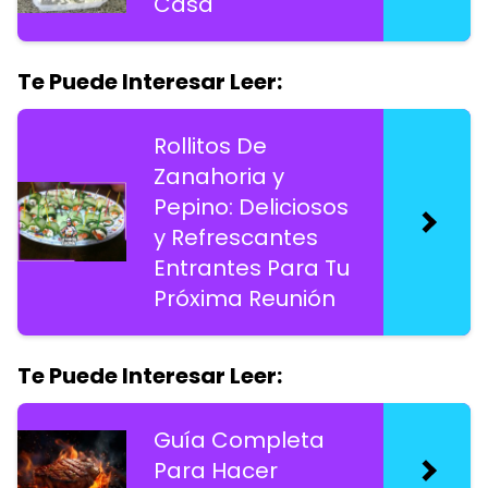
Casa
Te Puede Interesar Leer:
Rollitos De
Zanahoria y
Pepino: Deliciosos
y Refrescantes
Entrantes Para Tu
Próxima Reunión
Te Puede Interesar Leer:
Guía Completa
Para Hacer