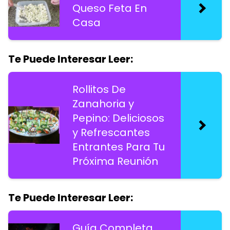
Queso Feta En
Casa
Te Puede Interesar Leer:
Rollitos De
Zanahoria y
Pepino: Deliciosos
y Refrescantes
Entrantes Para Tu
Próxima Reunión
Te Puede Interesar Leer:
Guía Completa