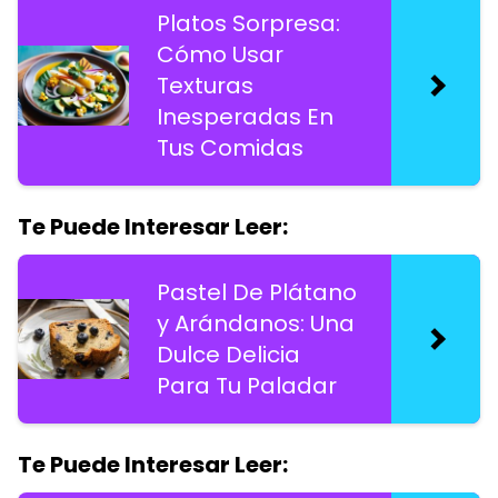
Platos Sorpresa:
Cómo Usar
Texturas
Inesperadas En
Tus Comidas
Te Puede Interesar Leer:
Pastel De Plátano
y Arándanos: Una
Dulce Delicia
Para Tu Paladar
Te Puede Interesar Leer: