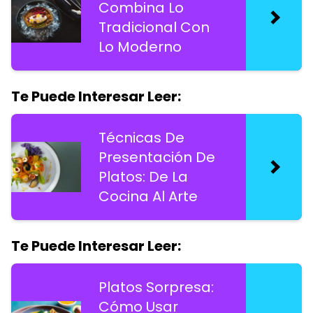
Combina Lo
Tradicional Con
Lo Moderno
Te Puede Interesar Leer:
Técnicas De
Presentación De
Platos: De La
Cocina Al Arte
Te Puede Interesar Leer:
Platos Sorpresa:
Cómo Usar