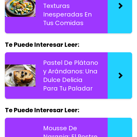
Texturas
Inesperadas En
Tus Comidas
Te Puede Interesar Leer:
Pastel De Plátano
y Arándanos: Una
Dulce Delicia
Para Tu Paladar
Te Puede Interesar Leer:
Mousse De
Naranja: El Postre