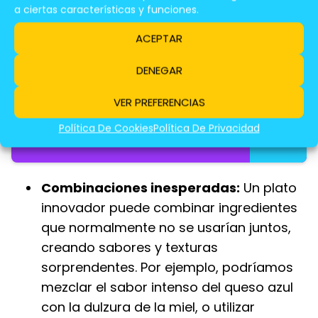
a ciertas características y funciones.
Te Puede Interesar Leer:
ACEPTAR
DENEGAR
Pastel De Plátano
y Arándanos: Una
VER PREFERENCIAS
Dulce Delicia
Política De Cookies
Política De Privacidad
Para Tu Paladar
Combinaciones inesperadas:
Un plato
innovador puede combinar ingredientes
que normalmente no se usarían juntos,
creando sabores y texturas
sorprendentes. Por ejemplo, podríamos
mezclar el sabor intenso del queso azul
con la dulzura de la miel, o utilizar