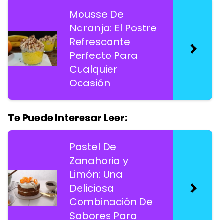
Mousse De
Naranja: El Postre
Refrescante
Perfecto Para
Cualquier
Ocasión
Te Puede Interesar Leer:
Pastel De
Zanahoria y
Limón: Una
Deliciosa
Combinación De
Sabores Para