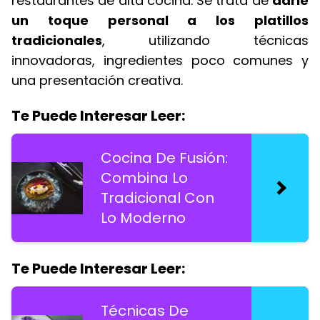
restaurantes de alta cocina. Se trata de
darle
un toque personal a los platillos
tradicionales
, utilizando técnicas
innovadoras, ingredientes poco comunes y
una presentación creativa.
Te Puede Interesar Leer:
Cocina De Fusión:
Combina Lo
Tradicional Con
Lo Moderno
Te Puede Interesar Leer:
Técnicas De