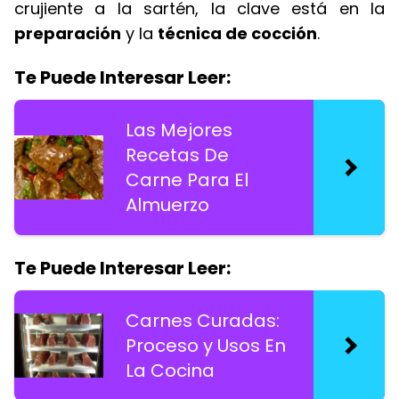
crujiente a la sartén, la clave está en la
preparación
y la
técnica de cocción
.
Te Puede Interesar Leer:
Las Mejores
Recetas De
Carne Para El
Almuerzo
Te Puede Interesar Leer:
Carnes Curadas:
Proceso y Usos En
La Cocina