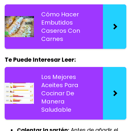
Cómo Hacer
Embutidos
Caseros Con
Carnes
Te Puede Interesar Leer:
Los Mejores
Aceites Para
Cocinar De
Manera
Saludable
Calentar la sartén:
Antes de añadir el