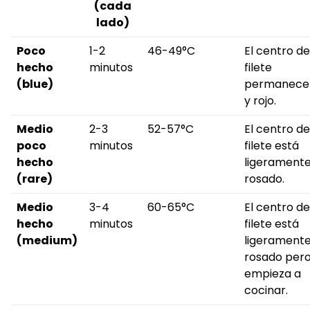
(cada
lado)
Poco
1-2
46-49°C
El centro de
hecho
minutos
filete
(blue)
permanece 
y rojo.
Medio
2-3
52-57°C
El centro de
poco
minutos
filete está
hecho
ligerament
(rare)
rosado.
Medio
3-4
60-65°C
El centro de
hecho
minutos
filete está
(medium)
ligerament
rosado pero
empieza a
cocinar.