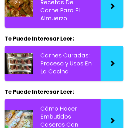
Recetas De
Carne Para El
Almuerzo
Te Puede Interesar Leer:
Carnes Curadas:
Proceso y Usos En
La Cocina
Te Puede Interesar Leer:
Cómo Hacer
Embutidos
Caseros Con