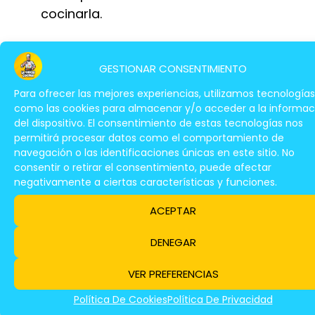
cocinarla.
La cantidad de sal que se añade al filete
dependerá del gusto de cada persona.
GESTIONAR CONSENTIMIENTO
Algunos prefieren un sabor más intenso,
Para ofrecer las mejores experiencias, utilizamos tecnologías
mientras que otros prefieren un sabor más
como las cookies para almacenar y/o acceder a la informac
del dispositivo. El consentimiento de estas tecnologías nos
suave.
permitirá procesar datos como el comportamiento de
navegación o las identificaciones únicas en este sitio. No
consentir o retirar el consentimiento, puede afectar
¿Cuánto Aceite Echar Para Un
negativamente a ciertas características y funciones.
Filete?
ACEPTAR
DENEGAR
VER PREFERENCIAS
Política De Cookies
Política De Privacidad