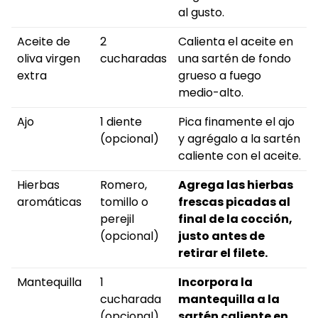
al gusto.
Aceite de
2
Calienta el aceite en
oliva virgen
cucharadas
una sartén de fondo
extra
grueso a fuego
medio-alto.
Ajo
1 diente
Pica finamente el ajo
(opcional)
y agrégalo a la sartén
caliente con el aceite.
Hierbas
Romero,
Agrega las hierbas
aromáticas
tomillo o
frescas picadas al
perejil
final de la cocción,
(opcional)
justo antes de
retirar el filete.
Mantequilla
1
Incorpora la
cucharada
mantequilla a la
(opcional)
sartén caliente en