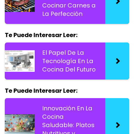
Cocinar Carnes a
La Perfección
Te Puede Interesar Leer:
El Papel De La
Tecnología En La
Cocina Del Futuro
Te Puede Interesar Leer:
Innovación En La
Cocina
Saludable: Platos
Nutritivos y