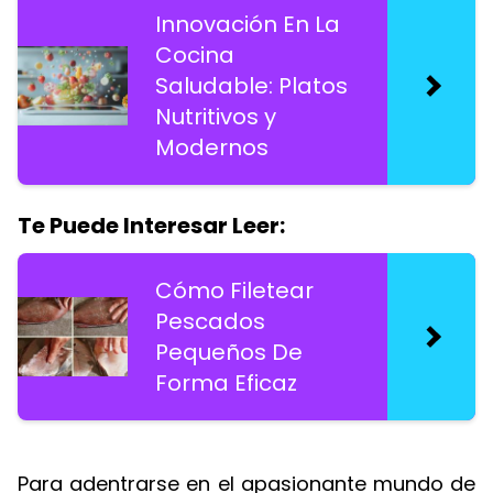
Innovación En La
Cocina
Saludable: Platos
Nutritivos y
Modernos
Te Puede Interesar Leer:
Cómo Filetear
Pescados
Pequeños De
Forma Eficaz
Para adentrarse en el apasionante mundo de