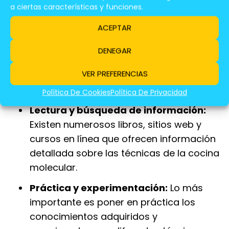
a ciertas características y funciones.
Conocimiento y Experimentación
ACEPTAR
Entender los principios básicos:
Familiarizarse con las reacciones
DENEGAR
químicas que ocurren en la cocina, como
VER PREFERENCIAS
la gelificación, la emulsión y la
esferificación.
Política De Cookies
Política De Privacidad
Lectura y búsqueda de información:
Existen numerosos libros, sitios web y
cursos en línea que ofrecen información
detallada sobre las técnicas de la cocina
molecular.
Práctica y experimentación:
Lo más
importante es poner en práctica los
conocimientos adquiridos y