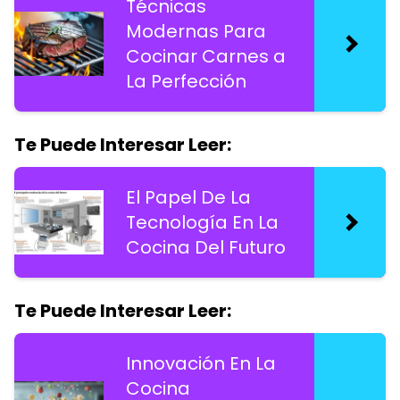
Técnicas
Modernas Para
Cocinar Carnes a
La Perfección
Te Puede Interesar Leer:
El Papel De La
Tecnología En La
Cocina Del Futuro
Te Puede Interesar Leer:
Innovación En La
Cocina