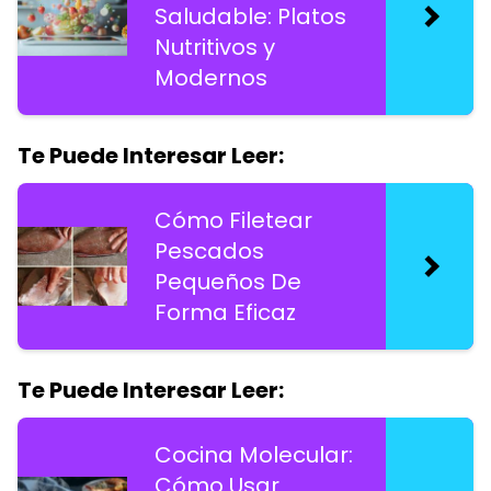
Saludable: Platos
Nutritivos y
Modernos
Te Puede Interesar Leer:
Cómo Filetear
Pescados
Pequeños De
Forma Eficaz
Te Puede Interesar Leer:
Cocina Molecular:
Cómo Usar