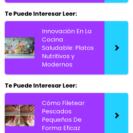
Te Puede Interesar Leer:
Innovación En La
Cocina
Saludable: Platos
Nutritivos y
Modernos
Te Puede Interesar Leer:
Cómo Filetear
Pescados
Pequeños De
Forma Eficaz