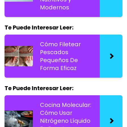
Modernos
Te Puede Interesar Leer:
Cómo Filetear
Pescados
Pequeños De
Forma Eficaz
Te Puede Interesar Leer:
Cocina Molecular:
Cómo Usar
Nitrógeno Líquido