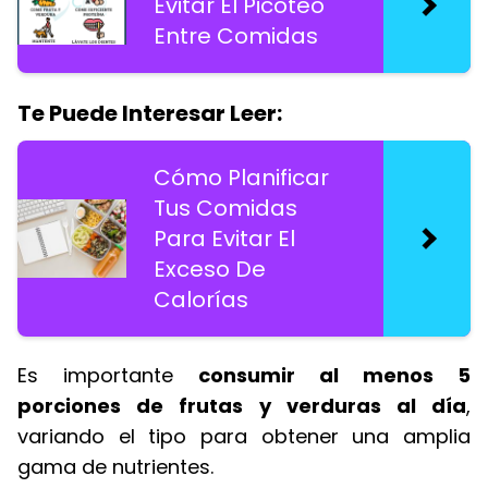
Evitar El Picoteo
Entre Comidas
Te Puede Interesar Leer:
Cómo Planificar
Tus Comidas
Para Evitar El
Exceso De
Calorías
Es importante
consumir al menos 5
porciones de frutas y verduras al día
,
variando el tipo para obtener una amplia
gama de nutrientes.