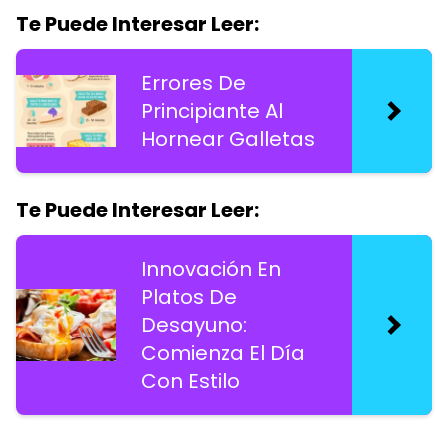
Te Puede Interesar Leer:
Errores De
Principiante Al
Hornear Galletas
Te Puede Interesar Leer:
Innovación En
Platos De
Desayuno:
Comienza El Día
Con Estilo