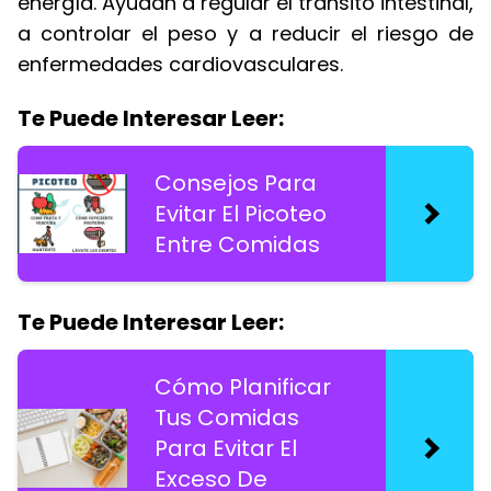
energía. Ayudan a regular el tránsito intestinal,
a controlar el peso y a reducir el riesgo de
enfermedades cardiovasculares.
Te Puede Interesar Leer:
Consejos Para
Evitar El Picoteo
Entre Comidas
Te Puede Interesar Leer:
Cómo Planificar
Tus Comidas
Para Evitar El
Exceso De