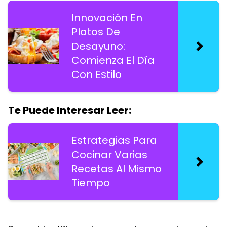
Innovación En
Platos De
Desayuno:
Comienza El Día
Con Estilo
Te Puede Interesar Leer:
Estrategias Para
Cocinar Varias
Recetas Al Mismo
Tiempo