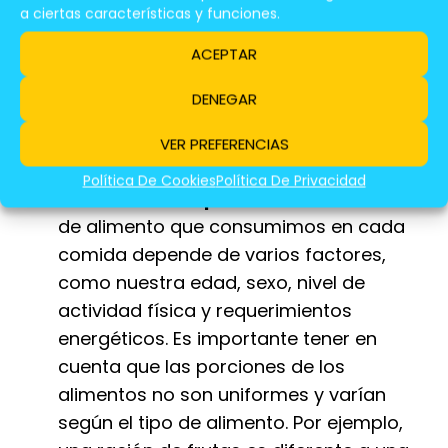
mantener una dieta equilibrada y saludable.
a ciertas características y funciones.
En España, la
guía de alimentación
ACEPTAR
saludable "Plan de acción para la nutrición
saludable y la actividad física"
ofrece una
DENEGAR
serie de recomendaciones para guiar
VER PREFERENCIAS
nuestras elecciones.
Política De Cookies
Política De Privacidad
Tamaño de las porciones:
La cantidad
de alimento que consumimos en cada
comida depende de varios factores,
como nuestra edad, sexo, nivel de
actividad física y requerimientos
energéticos. Es importante tener en
cuenta que las porciones de los
alimentos no son uniformes y varían
según el tipo de alimento. Por ejemplo,