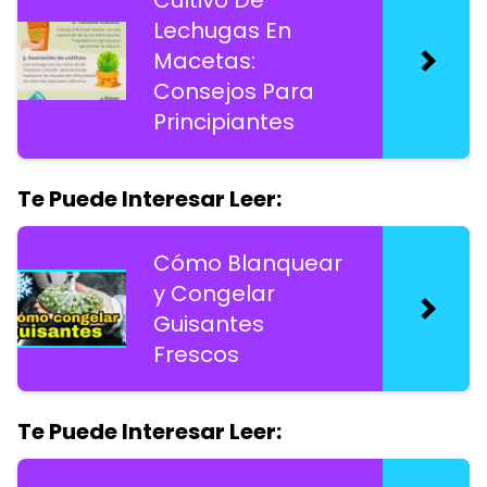
Cultivo De
Lechugas En
Macetas:
Consejos Para
Principiantes
Te Puede Interesar Leer:
Cómo Blanquear
y Congelar
Guisantes
Frescos
Te Puede Interesar Leer: