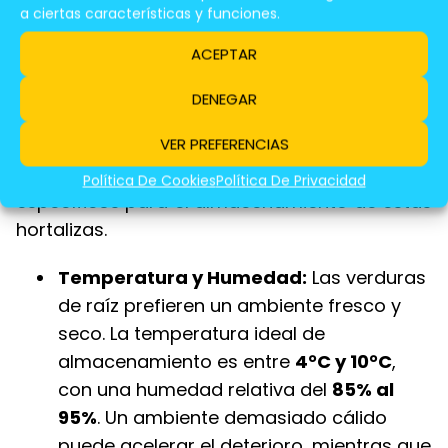
El almacenamiento de las hortalizas,
a ciertas características y funciones.
especialmente las verduras de raíz como
ACEPTAR
patatas, zanahorias, remolachas y nabos, es
crucial para mantener su calidad y frescura
DENEGAR
durante más tiempo. En España, el clima
VER PREFERENCIAS
mediterráneo con veranos calurosos e
inviernos suaves presenta desafíos
Política De Cookies
Política De Privacidad
específicos para el almacenamiento de estas
hortalizas.
Temperatura y Humedad:
Las verduras
de raíz prefieren un ambiente fresco y
seco. La temperatura ideal de
almacenamiento es entre
4°C y 10°C
,
con una humedad relativa del
85% al
95%
. Un ambiente demasiado cálido
puede acelerar el deterioro, mientras que