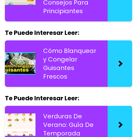
Consejos Para
Principiantes
Te Puede Interesar Leer:
Cómo Blanquear
y Congelar
Guisantes
Frescos
Te Puede Interesar Leer:
Verduras De
Verano: Guía De
Temporada