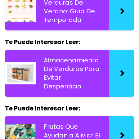
Verduras De
Verano: Guía De
Temporada
Te Puede Interesar Leer:
Almacenamiento
De Verduras Para
Evitar
Desperdicio
Te Puede Interesar Leer:
Frutas Que
Ayudan a Aliviar El