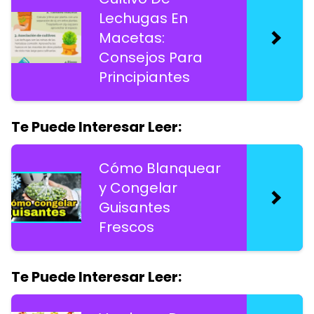
Lechugas En
Macetas:
Consejos Para
Principiantes
Te Puede Interesar Leer:
Cómo Blanquear
y Congelar
Guisantes
Frescos
Te Puede Interesar Leer: