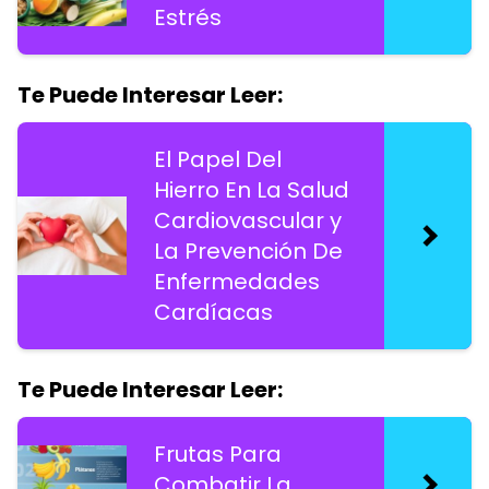
Estrés
Te Puede Interesar Leer:
El Papel Del
Hierro En La Salud
Cardiovascular y
La Prevención De
Enfermedades
Cardíacas
Te Puede Interesar Leer:
Frutas Para
Combatir La