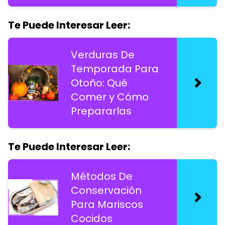
Te Puede Interesar Leer:
Verduras De
Temporada Para
Otoño: Qué
Comer y Cómo
Prepararlas
Te Puede Interesar Leer:
Métodos De
Conservación
Para Mariscos
Cocidos