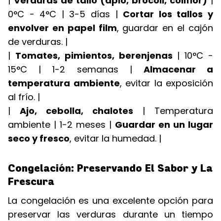
|
Verduras de tallo (apio, brócoli, coliflor)
|
0°C - 4°C | 3-5 días |
Cortar los tallos y
envolver en papel film
, guardar en el cajón
de verduras. |
|
Tomates, pimientos, berenjenas
| 10°C -
15°C | 1-2 semanas |
Almacenar a
temperatura ambiente
, evitar la exposición
al frío. |
|
Ajo, cebolla, chalotes
| Temperatura
ambiente | 1-2 meses |
Guardar en un lugar
seco y fresco
, evitar la humedad. |
Congelación: Preservando El Sabor y La
Frescura
La congelación es una excelente opción para
preservar las verduras durante un tiempo