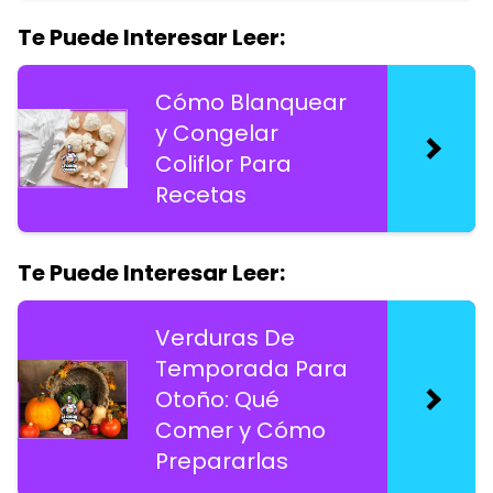
Te Puede Interesar Leer:
Cómo Blanquear
y Congelar
Coliflor Para
Recetas
Te Puede Interesar Leer:
Verduras De
Temporada Para
Otoño: Qué
Comer y Cómo
Prepararlas