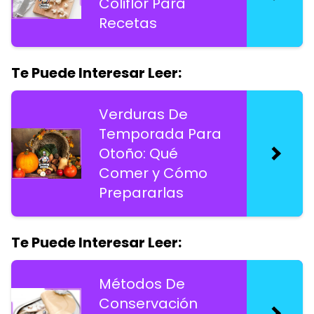
Coliflor Para
Recetas
Te Puede Interesar Leer:
Verduras De
Temporada Para
Otoño: Qué
Comer y Cómo
Prepararlas
Te Puede Interesar Leer:
Métodos De
Conservación