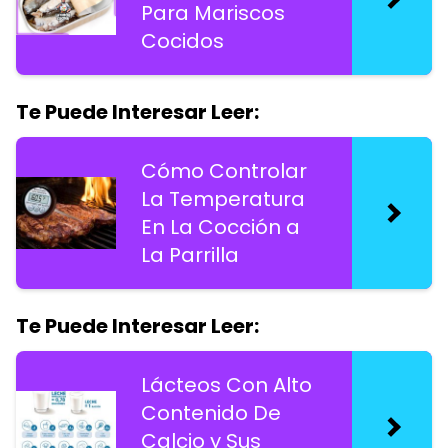
Para Mariscos
Cocidos
Te Puede Interesar Leer:
Cómo Controlar
La Temperatura
En La Cocción a
La Parrilla
Te Puede Interesar Leer:
Lácteos Con Alto
Contenido De
Calcio y Sus