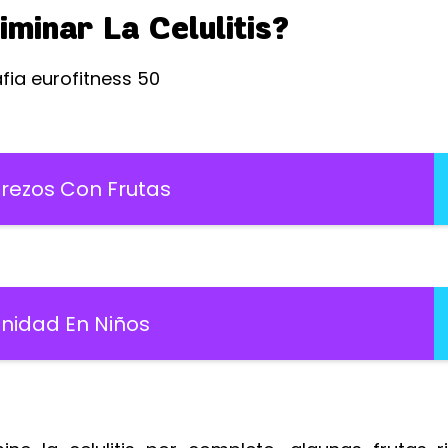
minar La Celulitis?
rezos Con Frutas
nidad En Niños