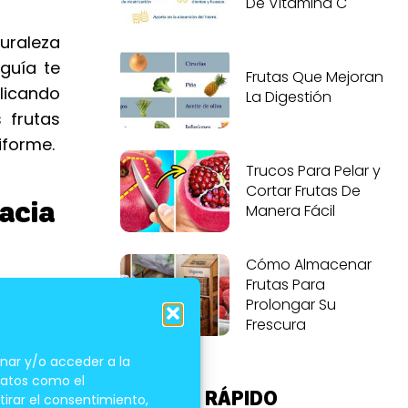
De Vitamina C
turaleza
guía te
Frutas Que Mejoran
plicando
La Digestión
 frutas
iforme.
Trucos Para Pelar y
Cortar Frutas De
acia
Manera Fácil
Cómo Almacenar
Frutas Para
Prolongar Su
Frescura
enciales
nar y/o acceder a la
 datos como el
ACCESO RÁPIDO
tirar el consentimiento,