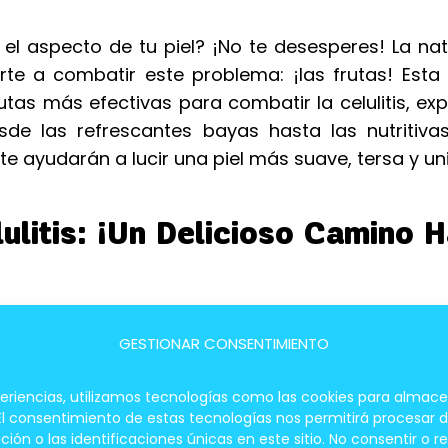
 el aspecto de tu piel? ¡No te desesperes! La na
te a combatir este problema: ¡las frutas! Esta 
tas más efectivas para combatir la celulitis, ex
sde las refrescantes bayas hasta las nutritivas
 te ayudarán a lucir una piel más suave, tersa y un
litis: ¡Un Delicioso Camino H
r La Celulitis?
GESTIONAR CONSENTIMIENTO
ntes, vitaminas, minerales y fibra, elementos es
periencias, utilizamos tecnologías como las cookies para almace
 El consentimiento de estas tecnologías nos permitirá procesar
 o las identificaciones únicas en este sitio. No consentir o re