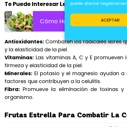
Te Puede Interesar Leer:
puede afectar negativamente
ACEPTAR
Cómo Hacer Vinagretas y Ade
Antioxidantes:
Combaten los radicales libres q
y la elasticidad de la piel.
Vitaminas:
Las vitaminas A, C y E promueven l
firmeza y elasticidad de la piel.
Minerales:
El potasio y el magnesio ayudan a co
factores que contribuyen a la celulitis.
Fibra:
Promueve la eliminación de toxinas y f
organismo.
Frutas Estrella Para Combatir La Ce