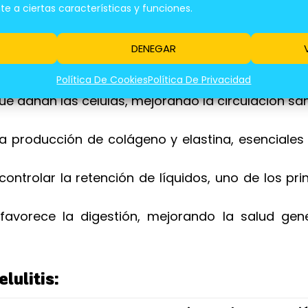
 a ciertas características y funciones.
DENEGAR
rezos Con Frutas
Política De Cookies
Política De Privacidad
ue dañan las células, mejorando la circulación s
a producción de colágeno y elastina, esenciales
ntrolar la retención de líquidos, uno de los pri
avorece la digestión, mejorando la salud gene
lulitis: