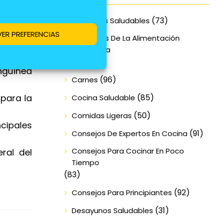
(73)
Alimentos Saludables
VER PREFERENCIAS
Beneficios De La Alimentación
Equilibrada
(70)
anguínea
(96)
Carnes
(85)
 para la
Cocina Saludable
(50)
Comidas Ligeras
ncipales
(91)
Consejos De Expertos En Cocina
Consejos Para Cocinar En Poco
ral del
Tiempo
(83)
(92)
Consejos Para Principiantes
(31)
Desayunos Saludables