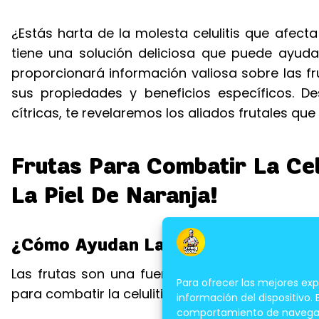
¿Estás harta de la molesta celulitis que afecta
tiene una solución deliciosa que puede ayudar
proporcionará información valiosa sobre las fru
sus propiedades y beneficios específicos. De
cítricas, te revelaremos los aliados frutales que
Frutas Para Combatir La Celu
La Piel De Naranja!
¿Cómo Ayudan Las Frutas a Combati
Las frutas son una fuente natural de antioxida
Para ofrecer las mejores ex
para combatir la celulitis.
información del dispositivo.
comportamiento de navegación