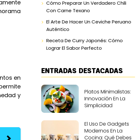
camente
Cómo Preparar Un Verdadero Chili
anorama
Con Carne Texano
El Arte De Hacer Un Ceviche Peruano
Auténtico
Receta De Curry Japonés: Cómo
Lograr El Sabor Perfecto
ENTRADAS DESTACADAS
entos en
permite
Platos Minimalistas:
medad y
Innovación En La
Simplicidad
El Uso De Gadgets
Modernos En La
Cocina: Qué Debes