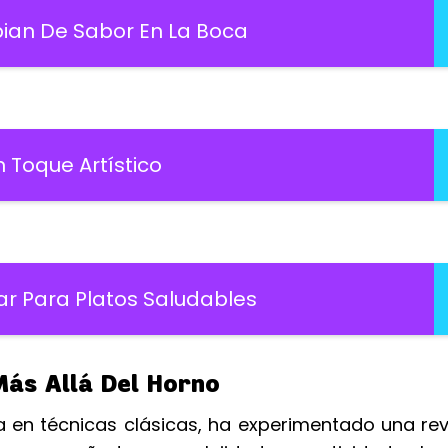
an De Sabor En La Boca
 Toque Artístico
r Para Platos Saludables
Más Allá Del Horno
a en técnicas clásicas, ha experimentado una re