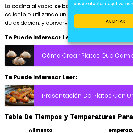
puede afectar negativamente
La cocina al vacío se basa en cocinar los alime
caliente o utilizando un horno. Esta técnica pe
ACEPTAR
de oxidación, y conserva mejor los aromas y sa
Te Puede Interesar Leer:
Cómo Crear Platos Que Cambi
Te Puede Interesar Leer:
Presentación De Platos Con Un
Tabla De Tiempos y Temperaturas Para
Alimento
Temperatu