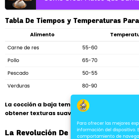
Tabla De Tiempos y Temperaturas Para
Alimento
Temperatu
Carne de res
55-60
Pollo
65-70
Pescado
50-55
Verduras
80-90
La cocción a baja temperatura es ideal para
obtener texturas suaves y jugosas, conserva
Para ofrecer las mejores ex
información del dispositivo.
La Revolución De La Cocina Al Vací
comportamiento de navegación