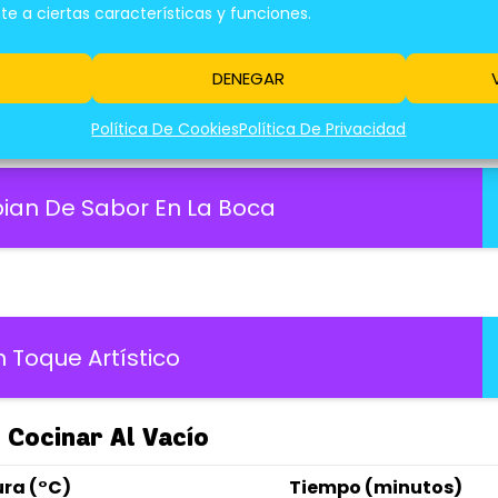
 a ciertas características y funciones.
ntos en bolsas selladas al vacío, sumergiéndolas
rmite cocinar los alimentos de manera uniforme, si
DENEGAR
bores.
Política De Cookies
Política De Privacidad
an De Sabor En La Boca
 Toque Artístico
 Cocinar Al Vacío
ra (°C)
Tiempo (minutos)