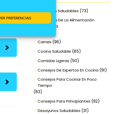
 en agua
(73)
Alimentos Saludables
n riesgo
VER PREFERENCIAS
Beneficios De La Alimentación
Equilibrada
(70)
(96)
Carnes
(85)
Cocina Saludable
(50)
Comidas Ligeras
(91)
Consejos De Expertos En Cocina
Consejos Para Cocinar En Poco
Tiempo
(83)
(92)
Consejos Para Principiantes
(31)
Desayunos Saludables