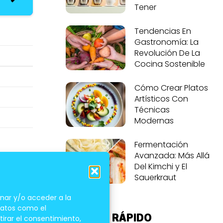
Tener
Tendencias En
Gastronomía: La
Revolución De La
Cocina Sostenible
Cómo Crear Platos
Artísticos Con
Técnicas
Modernas
Fermentación
Avanzada: Más Allá
Del Kimchi y El
permite
Sauerkraut
nar y/o acceder a la
 datos como el
ACCESO RÁPIDO
tirar el consentimiento,