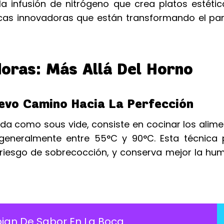
la infusión de nitrógeno que crea platos estéti
cnicas innovadoras que están transformando el p
doras: Más Allá Del Horno
evo Camino Hacia La Perfección
da como sous vide, consiste en cocinar los alim
eneralmente entre 55°C y 90°C. Esta técnica 
 riesgo de sobrecocción, y conserva mejor la hu
an De Sabor En La Boca