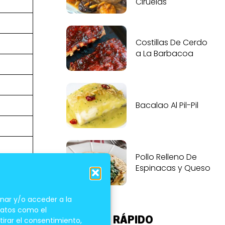
Ciruelas
Costillas De Cerdo
a La Barbacoa
Bacalao Al Pil-Pil
Pollo Relleno De
Espinacas y Queso
nar y/o acceder a la
 datos como el
ACCESO RÁPIDO
tirar el consentimiento,