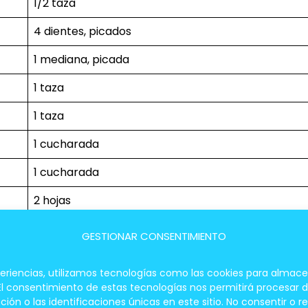
1/2 taza
4 dientes, picados
1 mediana, picada
1 taza
1 taza
1 cucharada
1 cucharada
2 hojas
Al gusto
GESTIONAR CONSENTIMIENTO
periencias, utilizamos tecnologías como las cookies para almace
ro Al Horno
 El consentimiento de estas tecnologías nos permitirá procesar
 o las identificaciones únicas en este sitio. No consentir o re