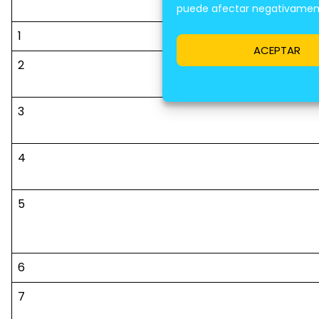
Paso
puede afectar negativamente
1
ACEPTAR
2
3
4
5
6
7