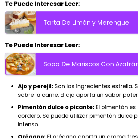
Te Puede Interesar Leer:
Tarta De Limón y Merengue
Te Puede Interesar Leer:
Sopa De Mariscos Con Azafrá
Ajo y perejil:
Son los ingredientes estrella
sobre la carne. El ajo aporta un sabor poten
Pimentón dulce o picante:
El pimentón es 
cordero. Se puede utilizar pimentón dulce
intenso.
Orégano:
El orégano aporta un aroma fre