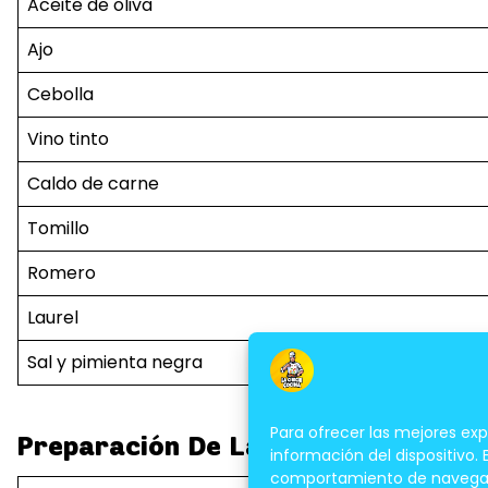
Aceite de oliva
Ajo
Cebolla
Vino tinto
Caldo de carne
Tomillo
Romero
Laurel
Sal y pimienta negra
Para ofrecer las mejores ex
Preparación De La Pierna De Corde
información del dispositivo.
comportamiento de navegación