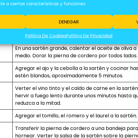
Descripción
 a ciertas características y funciones.
Precalentar el horno a 180°C.
DENEGAR
Sazonar la pierna de cordero con sal y pimienta p
todos lados.
Política De Cookies
Política De Privacidad
En una sartén grande, calentar el aceite de oliva a
medio. Dorar la pierna de cordero por todos lados.
Agregar el ajo y la cebolla a la sartén y cocinar ha
estén blandos, aproximadamente 5 minutos.
Verter el vino tinto y el caldo de carne en la sartén
hervir a fuego lento durante unos minutos hasta q
reduzca a la mitad.
Agregar el tomillo, el romero y el laurel a la sartén.
Transferir la pierna de cordero a una bandeja par
hornear. Verter la salsa de la sartén sobre la piern