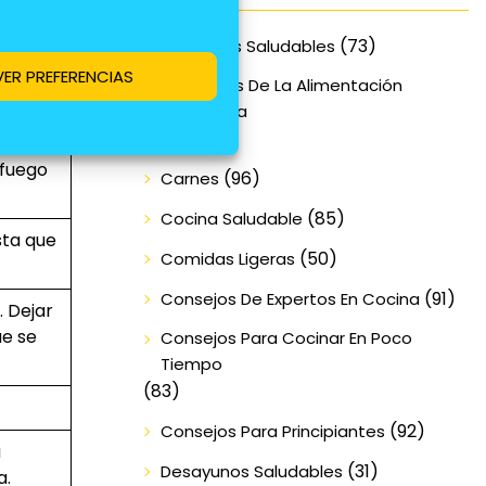
(73)
Alimentos Saludables
VER PREFERENCIAS
Beneficios De La Alimentación
or
Equilibrada
(70)
 fuego
(96)
Carnes
(85)
Cocina Saludable
sta que
(50)
Comidas Ligeras
(91)
Consejos De Expertos En Cocina
. Dejar
ue se
Consejos Para Cocinar En Poco
Tiempo
(83)
(92)
Consejos Para Principiantes
a
(31)
Desayunos Saludables
a.