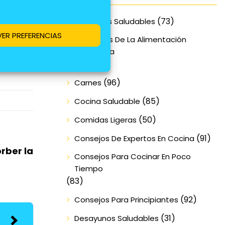
orta en
 retiran
(73)
Alimentos Saludables
e doren
VER PREFERENCIAS
Beneficios De La Alimentación
se deja
Equilibrada
sa haya
(70)
(96)
Carnes
(85)
Cocina Saludable
(50)
Comidas Ligeras
(91)
Consejos De Expertos En Cocina
rber la
Consejos Para Cocinar En Poco
Tiempo
(83)
(92)
Consejos Para Principiantes
(31)
Desayunos Saludables