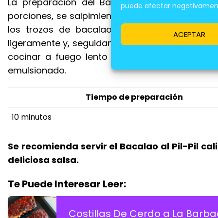
La preparación del Bacalao al Pil-Pil es rela
puede afectar negativamente
porciones, se salpimienta y se fríe en una sarté
los trozos de bacalao y se añaden los ajos
ACEPTAR
ligeramente y, seguidamente, se incorpora el 
cocinar a fuego lento durante unos minutos 
emulsionado.
Tiempo de preparación
10 minutos
Se recomienda servir el Bacalao al Pil-Pil c
deliciosa salsa.
Te Puede Interesar Leer:
Costillas De Cerdo a La Barb