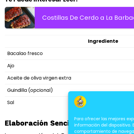
Costillas De Cerdo a La Barb
Ingrediente
Bacalao fresco
Ajo
Aceite de oliva virgen extra
Guindilla (opcional)
Sal
Para ofrecer las mejores ex
Elaboración Sencilla Para Un Plato 
información del dispositivo.
comportamiento de navegación