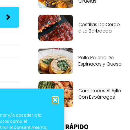
Ciruelas
Costillas De Cerdo
a La Barbacoa
Pollo Relleno De
Espinacas y Queso
Camarones Al Ajillo
Con Espárragos
nar y/o acceder a la
 datos como el
ACCESO RÁPIDO
tirar el consentimiento,