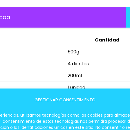
acoa
Cantidad
500g
4 dientes
200ml
1 unidad
Al gusto
GESTIONAR CONSENTIMIENTO
periencias, utilizamos tecnologías como las cookies para almace
Delicioso
 El consentimiento de estas tecnologías nos permitirá procesar
 o las identificaciones únicas en este sitio. No consentir o re