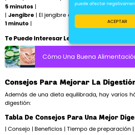
puede afectar negativamente
5 minutos
|
|
Jengibre
| El jengibre es un antiinflamatorio n
ACEPTAR
1 minuto
|
Te Puede Interesar Leer:
Cómo Una Buena Alimentación
Consejos Para Mejorar La Digestió
Además de una dieta equilibrada, hay varios há
digestión:
Tabla De Consejos Para Una Mejor Dige
| Consejo | Beneficios | Tiempo de preparación |