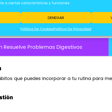
 a ciertas características y funciones.
atural que puede ayudar a aliviar la indigestión. |
R
DENEGAR
Política De Cookies
Política De Privacidad
 Resuelve Problemas Digestivos
n
bitos que puedes incorporar a tu rutina para me
stión