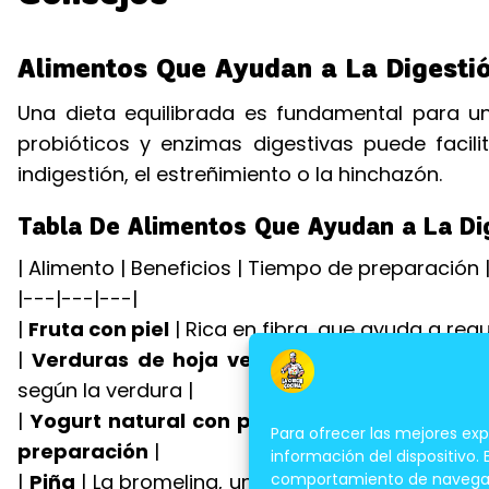
Alimentos Que Ayudan a La Digesti
Una dieta equilibrada es fundamental para una
probióticos y enzimas digestivas puede facil
indigestión, el estreñimiento o la hinchazón.
Tabla De Alimentos Que Ayudan a La Di
| Alimento | Beneficios | Tiempo de preparación 
|---|---|---|
|
Fruta con piel
| Rica en fibra, que ayuda a regula
|
Verduras de hoja verde
| Contienen fibra y
según la verdura |
|
Yogurt natural con probióticos
| Los probióti
Para ofrecer las mejores ex
preparación
|
información del dispositivo.
comportamiento de navegación
|
Piña
| La bromelina, una enzima presente en la 