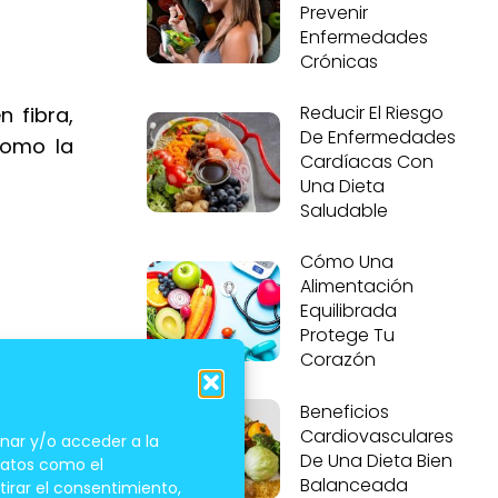
Prevenir
Enfermedades
Crónicas
Reducir El Riesgo
 fibra,
De Enfermedades
como la
Cardíacas Con
Una Dieta
Saludable
Cómo Una
Alimentación
Equilibrada
Protege Tu
Corazón
 | Varía
Beneficios
equiere
Cardiovasculares
nar y/o acceder a la
De Una Dieta Bien
 datos como el
Balanceada
tirar el consentimiento,
trozos: