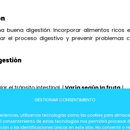
ón
 buena digestión. Incorporar alimentos ricos en
itar el proceso digestivo y prevenir problemas 
gestión
|
r el tránsito intestinal. |
Varía según la fruta
|
 enzimas digestivas que favorecen la digestión.
GESTIONAR CONSENTIMIENTO
cos ayudan a equilibrar la flora intestinal. |
No r
periencias, utilizamos tecnologías como las cookies para almace
 El consentimiento de estas tecnologías nos permitirá procesar
 o las identificaciones únicas en este sitio. No consentir o re
piña, ayuda a digerir las proteínas. |
Cortado en 