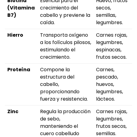
Biotina
Esencial para el
Huevo, frutos
(Vitamina
crecimiento del
secos,
B7)
cabello y previene la
semillas,
caída.
legumbres.
Hierro
Transporta oxígeno
Carnes rojas,
a los folículos pilosos,
legumbres,
estimulando el
espinacas,
crecimiento.
frutos secos.
Proteína
Compone la
Carnes,
estructura del
pescado,
cabello,
huevos,
proporcionando
legumbres,
fuerza y resistencia.
lácteos.
Zinc
Regula la producción
Carnes rojas,
de sebo,
legumbres,
manteniendo el
frutos secos,
cuero cabelludo
semillas.