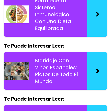
Fortalece Tu
Sistema
Inmunológico
Con Una Dieta
Equilibrada
Te Puede Interesar Leer:
Maridaje Con
Vinos Españoles:
Platos De Todo El
Mundo
Te Puede Interesar Leer: