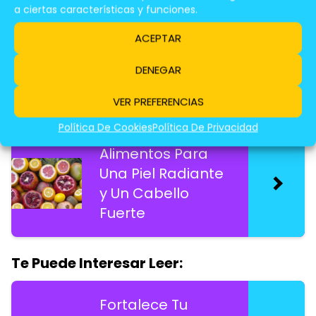
Estéticos De
a ciertas características y funciones.
Comer
ACEPTAR
Balanceadament
e
DENEGAR
VER PREFERENCIAS
Te Puede Interesar Leer:
Política De Cookies
Política De Privacidad
Alimentos Para
Una Piel Radiante
y Un Cabello
Fuerte
Te Puede Interesar Leer:
Fortalece Tu