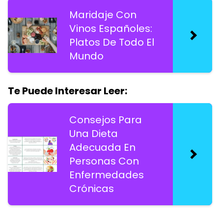
Maridaje Con
Vinos Españoles:
Platos De Todo El
Mundo
Te Puede Interesar Leer:
Consejos Para
Una Dieta
Adecuada En
Personas Con
Enfermedades
Crónicas