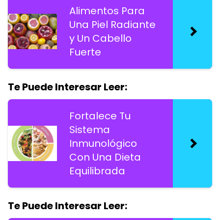
Alimentos Para
Una Piel Radiante
y Un Cabello
Fuerte
Te Puede Interesar Leer:
Fortalece Tu
Sistema
Inmunológico
Con Una Dieta
Equilibrada
Te Puede Interesar Leer: