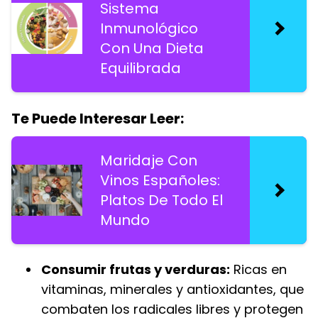
Sistema
Inmunológico
Con Una Dieta
Equilibrada
Te Puede Interesar Leer:
Maridaje Con
Vinos Españoles:
Platos De Todo El
Mundo
Consumir frutas y verduras:
Ricas en
vitaminas, minerales y antioxidantes, que
combaten los radicales libres y protegen