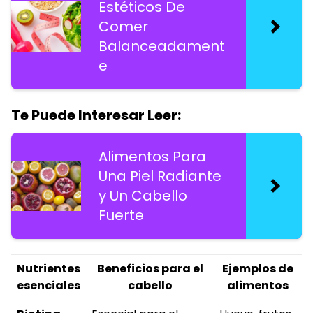
Estéticos De
Comer
Balanceadament
e
Te Puede Interesar Leer:
Alimentos Para
Una Piel Radiante
y Un Cabello
Fuerte
Nutrientes
Beneficios para el
Ejemplos de
esenciales
cabello
alimentos