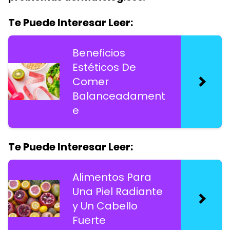
Te Puede Interesar Leer:
Beneficios
Estéticos De
Comer
Balanceadament
e
Te Puede Interesar Leer:
Alimentos Para
Una Piel Radiante
y Un Cabello
Fuerte