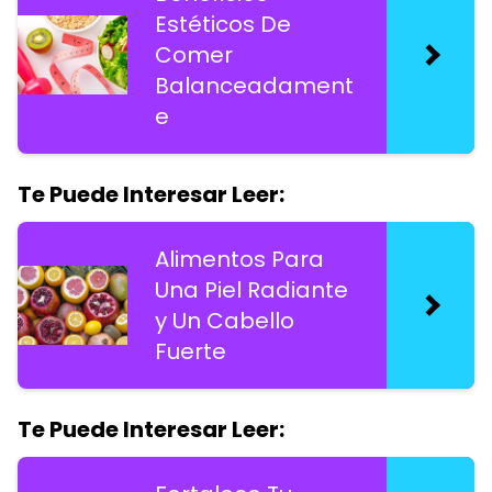
Estéticos De
Comer
Balanceadament
e
Te Puede Interesar Leer:
Alimentos Para
Una Piel Radiante
y Un Cabello
Fuerte
Te Puede Interesar Leer: