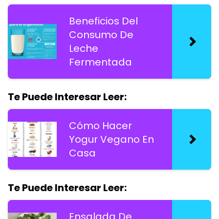
Beneficios Del
Consumo De
Leche
Fermentada
Te Puede Interesar Leer:
Cómo Hacer
Yogur Vegano En
Casa
Te Puede Interesar Leer:
Ensalada De