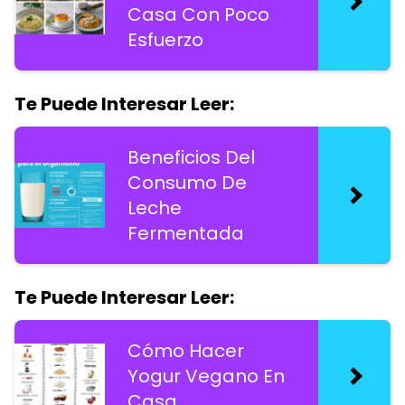
Casa Con Poco
Esfuerzo
Te Puede Interesar Leer:
Beneficios Del
Consumo De
Leche
Fermentada
Te Puede Interesar Leer:
Cómo Hacer
Yogur Vegano En
Casa