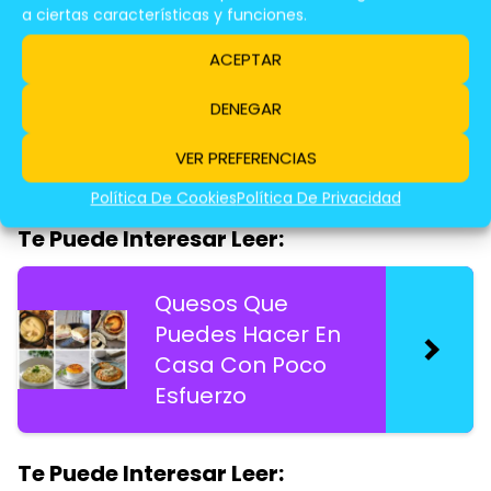
combina lo dulce con lo salado.
a ciertas características y funciones.
ACEPTAR
¿Cómo Maridar Una Tabla De
DENEGAR
Quesos?
VER PREFERENCIAS
Política De Cookies
Política De Privacidad
Te Puede Interesar Leer:
Quesos Que
Puedes Hacer En
Casa Con Poco
Esfuerzo
Te Puede Interesar Leer: