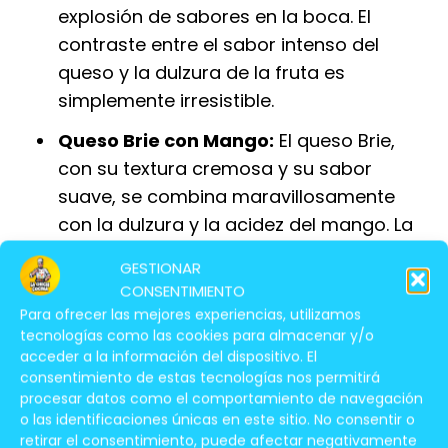
explosión de sabores en la boca. El
contraste entre el sabor intenso del
queso y la dulzura de la fruta es
simplemente irresistible.
Queso Brie con Mango:
El queso Brie,
con su textura cremosa y su sabor
suave, se combina maravillosamente
con la dulzura y la acidez del mango. La
combinación de sabores y texturas crea
GESTIONAR
una experiencia única y deliciosa.
CONSENTIMIENTO
Para ofrecer las mejores experiencias, utilizamos
Queso Cheddar con Uva:
El Cheddar, un
tecnologías como las cookies para almacenar y/o
queso de sabor intenso y textura firme,
acceder a la información del dispositivo. El
se complementa con la dulzura de la uva.
consentimiento de estas tecnologías nos permitirá
procesar datos como el comportamiento de navegación
La combinación de sabores y texturas
o las identificaciones únicas en este sitio. No consentir o
crea un maridaje sorprendente que
retirar el consentimiento, puede afectar negativamente