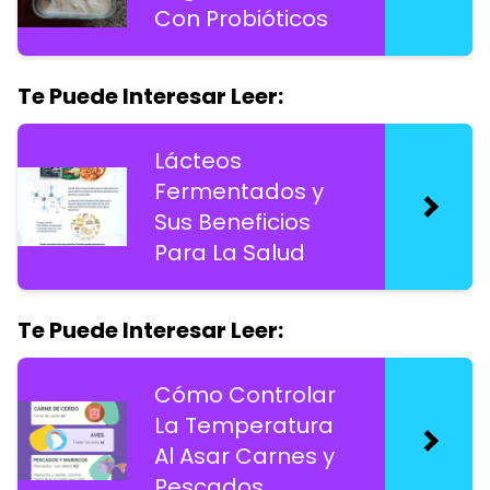
Con Probióticos
Te Puede Interesar Leer:
Lácteos
Fermentados y
Sus Beneficios
Para La Salud
Te Puede Interesar Leer:
Cómo Controlar
La Temperatura
Al Asar Carnes y
Pescados