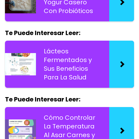
Yogur Casero
Con Probióticos
Te Puede Interesar Leer:
Lácteos
Fermentados y
Sus Beneficios
Para La Salud
Te Puede Interesar Leer:
Cómo Controlar
La Temperatura
Al Asar Carnes y