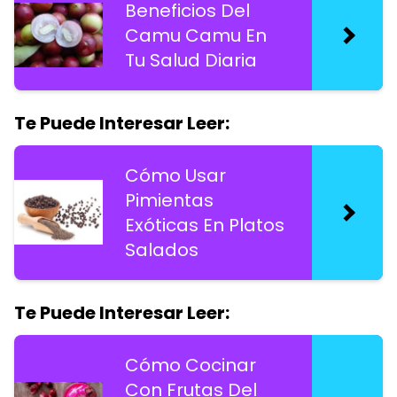
Beneficios Del
Camu Camu En
Tu Salud Diaria
Te Puede Interesar Leer:
Cómo Usar
Pimientas
Exóticas En Platos
Salados
Te Puede Interesar Leer:
Cómo Cocinar
Con Frutas Del