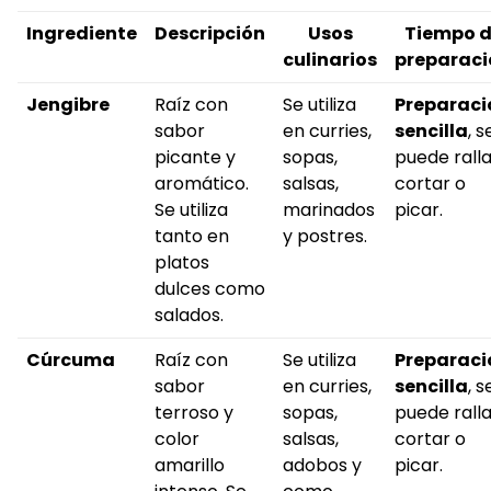
Ingrediente
Descripción
Usos
Tiempo 
culinarios
preparaci
Jengibre
Raíz con
Se utiliza
Preparaci
sabor
en curries,
sencilla
, s
picante y
sopas,
puede ralla
aromático.
salsas,
cortar o
Se utiliza
marinados
picar.
tanto en
y postres.
platos
dulces como
salados.
Cúrcuma
Raíz con
Se utiliza
Preparaci
sabor
en curries,
sencilla
, s
terroso y
sopas,
puede ralla
color
salsas,
cortar o
amarillo
adobos y
picar.