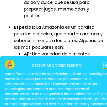
ácido y dulce, que se usa para
preparar jugos, mermeladas y
postres.
Especias:
La Amazonía es un paraíso
para las especias, que aportan aromas y
sabores intensos a los platos. Algunas de
las más populares son:
Ají:
Una variedad de pimientos
picantes, con diferentes niveles de
GESTIONAR CONSENTIMIENTO
intensidad, que se utilizan en salsas,
guisos y carnes.
Para ofrecer las mejores experiencias, utilizamos tecnologías
como las cookies para almacenar y/o acceder a la
Cúrcuma:
Una especia con
información del dispositivo. El consentimiento de estas
tecnologías nos permitirá procesar datos como el
propiedades antiinflamatorias, que
comportamiento de navegación o las identificaciones única
se utiliza en curry, arroces y salsas.
en este sitio. No consentir o retirar el consentimiento, puede
afectar negativamente a ciertas características y funciones
Jengibre:
Una raíz con un sabor