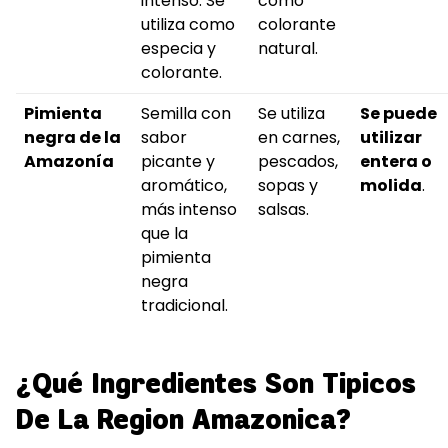
intenso. Se
como
utiliza como
colorante
especia y
natural.
colorante.
Pimienta
Semilla con
Se utiliza
Se puede
negra de la
sabor
en carnes,
utilizar
Amazonía
picante y
pescados,
entera o
aromático,
sopas y
molida
.
más intenso
salsas.
que la
pimienta
negra
tradicional.
¿Qué Ingredientes Son Tipicos
De La Region Amazonica?