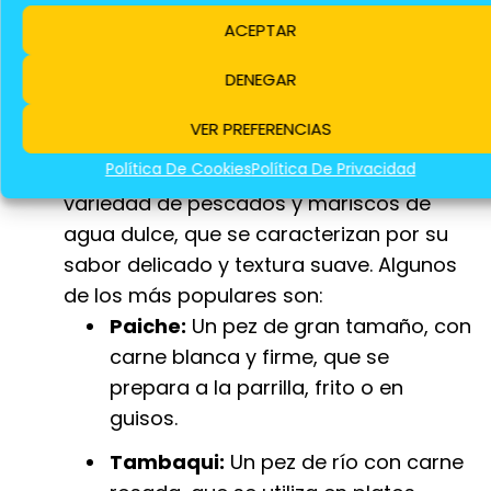
picante y aromático, que se utiliza
ACEPTAR
para preparar té, infusiones y platos
DENEGAR
salados.
VER PREFERENCIAS
Pescados y mariscos:
Los ríos y lagos
Política De Cookies
Política De Privacidad
de la Amazonía albergan una gran
variedad de pescados y mariscos de
agua dulce, que se caracterizan por su
sabor delicado y textura suave. Algunos
de los más populares son:
Paiche:
Un pez de gran tamaño, con
carne blanca y firme, que se
prepara a la parrilla, frito o en
guisos.
Tambaqui:
Un pez de río con carne